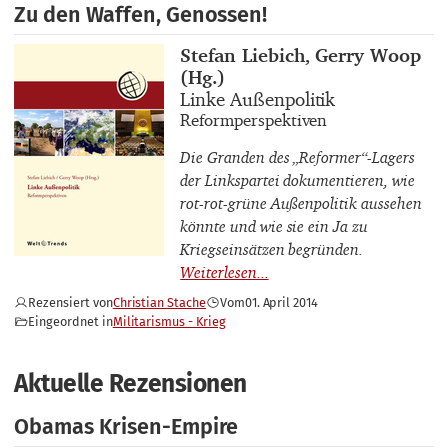
Zu den Waffen, Genossen!
Buchautor_innen
Stefan Liebich, Gerry Woop
(Hg.)
Buchtitel
Linke Außenpolitik
Buchuntertitel
Reformperspektiven
Die Granden des „Reformer“-Lagers
der Linkspartei dokumentieren, wie
rot-rot-grüne Außenpolitik aussehen
könnte und wie sie ein Ja zu
Kriegseinsätzen begründen.
Rezensiert von
Christian Stache
Vom
01. April 2014
Eingeordnet in
Militarismus - Krieg
Aktuelle Rezensionen
Obamas Krisen-Empire