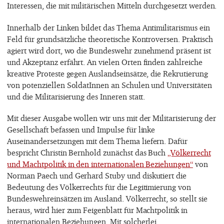
Interessen, die mit militärischen Mitteln durchgesetzt werden.
Innerhalb der Linken bildet das Thema Antimilitarismus ein
Feld für grundsätzliche theoretische Kontroversen. Praktisch
agiert wird dort, wo die Bundeswehr zunehmend präsent ist
und Akzeptanz erfährt. An vielen Orten finden zahlreiche
kreative Proteste gegen Auslandseinsätze, die Rekrutierung
von potenziellen SoldatInnen an Schulen und Universitäten
und die Militarisierung des Inneren statt.
Mit dieser Ausgabe wollen wir uns mit der Militarisierung der
Gesellschaft befassen und Impulse für linke
Auseinandersetzungen mit dem Thema liefern. Dafür
bespricht Christin Bernhold zunächst das Buch
„Völkerrecht
und Machtpolitik in den internationalen Beziehungen“
von
Norman Paech und Gerhard Stuby und diskutiert die
Bedeutung des Völkerrechts für die Legitimierung von
Bundeswehreinsätzen im Ausland. Völkerrecht, so stellt sie
heraus, wird hier zum Feigenblatt für Machtpolitik in
internationalen Beziehungen. Mit solcherlei