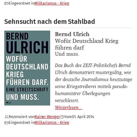
Eingeordnet in
Militarismus - Krieg
Sehnsucht nach dem Stahlbad
Buchautor_innen
Bernd Ulrich
Buchtitel
Wofür Deutschland Krieg
führen darf
Buchuntertitel
Und muss.
Das Buch des
ZEIT
-Politikchefs Bernd
Ulrich demonstriert mustergültig, wie
der deutsche Journalismus heutzutage
seine Kriegstreiberei mittels pseudo-
humanitärer Überlegungen
verschleiert.
Rezensiert von
Rainer Wenger
Vom
01. April 2014
Eingeordnet in
Militarismus - Krieg