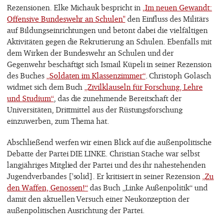
Rezensionen. Elke Michauk bespricht in
„Im neuen Gewandt:
Offensive Bundeswehr an Schulen"
den Einfluss des Militärs
auf Bildungseinrichtungen und betont dabei die vielfältigen
Aktivitäten gegen die Rekrutierung an Schulen. Ebenfalls mit
dem Wirken der Bundeswehr an Schulen und der
Gegenwehr beschäftigt sich Ismail Küpeli in seiner Rezension
des Buches
„Soldaten im Klassenzimmer“
. Christoph Golasch
widmet sich dem Buch
„Zivilklauseln für Forschung, Lehre
und Studium“
, das die zunehmende Bereitschaft der
Universitäten, Drittmittel aus der Rüstungsforschung
einzuwerben, zum Thema hat.
Abschließend werfen wir einen Blick auf die außenpolitische
Debatte der Partei DIE LINKE. Christian Stache war selbst
langjähriges Mitglied der Partei und des ihr nahestehenden
Jugendverbandes ['solid]. Er kritisiert in seiner Rezension
„Zu
den Waffen, Genossen!“
das Buch „Linke Außenpolitik“ und
damit den aktuellen Versuch einer Neukonzeption der
außenpolitischen Ausrichtung der Partei.