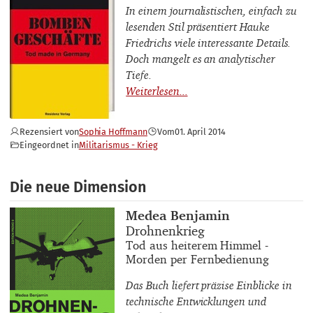
In einem journalistischen, einfach zu
lesenden Stil präsentiert Hauke
Friedrichs viele interessante Details.
Doch mangelt es an analytischer
Tiefe.
Rezensiert von
Sophia Hoffmann
Vom
01. April 2014
Eingeordnet in
Militarismus - Krieg
Die neue Dimension
Buchautor_innen
Medea Benjamin
Buchtitel
Drohnenkrieg
Buchuntertitel
Tod aus heiterem Himmel -
Morden per Fernbedienung
Das Buch liefert präzise Einblicke in
technische Entwicklungen und