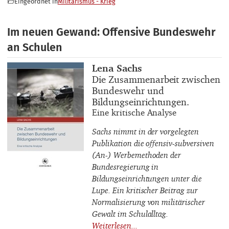
Eingeordnet in
Militarismus - Krieg
Im neuen Gewand: Offensive Bundeswehr
an Schulen
Buchautor_innen
Lena Sachs
Buchtitel
Die Zusammenarbeit zwischen
Bundeswehr und
Bildungseinrichtungen.
Buchuntertitel
Eine kritische Analyse
Sachs nimmt in der vorgelegten
Publikation die offensiv-subversiven
(An-) Werbemethoden der
Bundesregierung in
Bildungseinrichtungen unter die
Lupe. Ein kritischer Beitrag zur
Normalisierung von militärischer
Gewalt im Schulalltag.