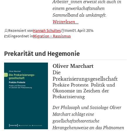
Arbeiter_innen erweist sich auch in
einem gewerkschaftsnahen
Sammelband als umkämpft.
Rezensiert von
Hannah Schultes
Vom
01. April 2014
Eingeordnet in
Migration – Rassismus
Prekarität und Hegemonie
Buchautor_innen
Oliver Marchart
Buchtitel
Die
Prekarisierungsgesellschaft
Buchuntertitel
Prekäre Proteste. Politik und
Ökonomie im Zeichen der
Prekarisierung
Der Philosoph und Soziologe Oliver
Marchart schlägt eine
gesellschaftstheoretische
Herangehensweise an das Phänomen