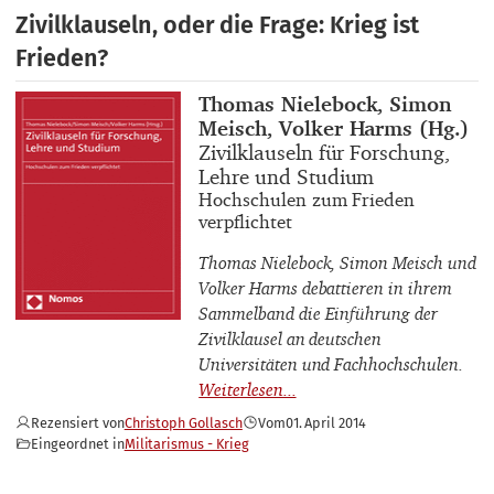
Zivilklauseln, oder die Frage: Krieg ist
Frieden?
Buchautor_innen
Thomas Nielebock, Simon
Meisch, Volker Harms (Hg.)
Buchtitel
Zivilklauseln für Forschung,
Lehre und Studium
Buchuntertitel
Hochschulen zum Frieden
verpflichtet
Thomas Nielebock, Simon Meisch und
Volker Harms debattieren in ihrem
Sammelband die Einführung der
Zivilklausel an deutschen
Universitäten und Fachhochschulen.
Rezensiert von
Christoph Gollasch
Vom
01. April 2014
Eingeordnet in
Militarismus - Krieg