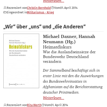
Rezensiert von
Christin Bernhold
Vom
01. April 2014
Eingeordnet in
Militarismus - Krieg
„Wir“ über „uns“ und „die Anderen“
Buchautor_innen
Michael Daxner, Hannah
Neumann (Hg.)
Buchtitel
Heimatdiskurs
Buchuntertitel
Wie die Auslandseinsätze der
Bundeswehr Deutschland
verändern
Der Sammelband beschäftigt sich in
erster Linie mit den die Auswirkungen
des Bundeswehreinsatzes in
Afghanistan auf die Berichterstattung
deutscher Printmedien.
Rezensiert von
Rita Werth
Vom
01. April 2014