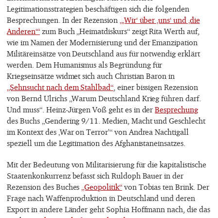
Legitimationsstrategien beschäftigen sich die folgenden
Besprechungen. In der Rezension
„‚Wir‘ über ‚uns‘ und ‚die
Anderen‘“
zum Buch „Heimatdiskurs“ zeigt Rita Werth auf,
wie im Namen der Modernisierung und der Emanzipation
Militäreinsätze von Deutschland aus für notwendig erklärt
werden. Dem Humanismus als Begründung für
Kriegseinsätze widmet sich auch Christian Baron in
„Sehnsucht nach dem Stahlbad“
, einer bissigen Rezension
von Bernd Ulrichs „Warum Deutschland Krieg führen darf.
Und muss“. Heinz-Jürgen Voß geht es in der
Besprechung
des Buchs „Gendering 9/11. Medien, Macht und Geschlecht
im Kontext des ‚War on Terror'“ von Andrea Nachtigall
speziell um die Legitimation des Afghanistaneinsatzes.
Mit der Bedeutung von Militarisierung für die kapitalistische
Staatenkonkurrenz befasst sich Ruldoph Bauer in der
Rezension des Buches
„Geopolitik“
von Tobias ten Brink. Der
Frage nach Waffenproduktion in Deutschland und deren
Export in andere Länder geht Sophia Hoffmann nach, die das