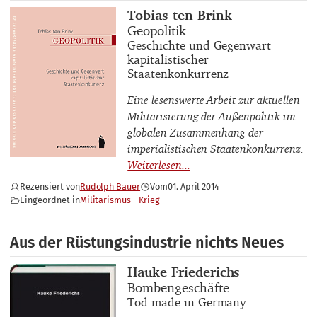
Buchautor_innen
Tobias ten Brink
Buchtitel
Geopolitik
Buchuntertitel
Geschichte und Gegenwart
kapitalistischer
Staatenkonkurrenz
Eine lesenswerte Arbeit zur aktuellen
Militarisierung der Außenpolitik im
globalen Zusammenhang der
imperialistischen Staatenkonkurrenz.
Rezensiert von
Rudolph Bauer
Vom
01. April 2014
Eingeordnet in
Militarismus - Krieg
Aus der Rüstungsindustrie nichts Neues
Buchautor_innen
Hauke Friederichs
Buchtitel
Bombengeschäfte
Buchuntertitel
Tod made in Germany