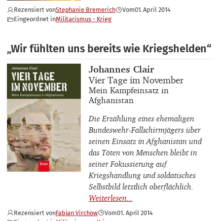
Rezensiert von
Stephanie Bremerich
Vom
01. April 2014
Eingeordnet in
Militarismus - Krieg
„Wir fühlten uns bereits wie Kriegshelden“
Buchautor_innen
Johannes Clair
Buchtitel
Vier Tage im November
Buchuntertitel
Mein Kampfeinsatz in
Afghanistan
Die Erzählung eines ehemaligen
Bundeswehr-Fallschirmjägers über
seinen Einsatz in Afghanistan und
das Töten von Menschen bleibt in
seiner Fokussierung auf
Kriegshandlung und soldatisches
Selbstbild letztlich oberflächlich.
Rezensiert von
Fabian Virchow
Vom
01. April 2014