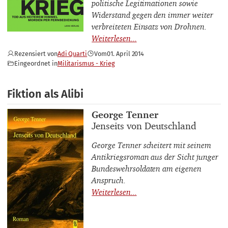
politische Legitimationen sowie
Widerstand gegen den immer weiter
verbreiteten Einsatz von Drohnen.
Rezensiert von
Adi Quarti
Vom
01. April 2014
Eingeordnet in
Militarismus - Krieg
Fiktion als Alibi
Buchautor_innen
George Tenner
Buchtitel
Jenseits von Deutschland
George Tenner scheitert mit seinem
Antikriegsroman aus der Sicht junger
Bundeswehrsoldaten am eigenen
Anspruch.