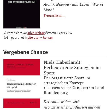
Atomkraftgegner ums Leben - War es
Mord?
Rezensiert von
Alice Freitag
Vom
01. April 2014
Eingeordnet in
Literatur – Roman
Vergebene Chance
Buchautor_innen
Niels Haberlandt
Buchtitel
Rechtsextreme Strategien im
Sport
Buchuntertitel
Der organisierte Sport im
strategischen Konzept
rechtsextremer Gruppen im Land
Brandenburg
Der Autor widmet sich
neonazistischen Einflüssen auf den