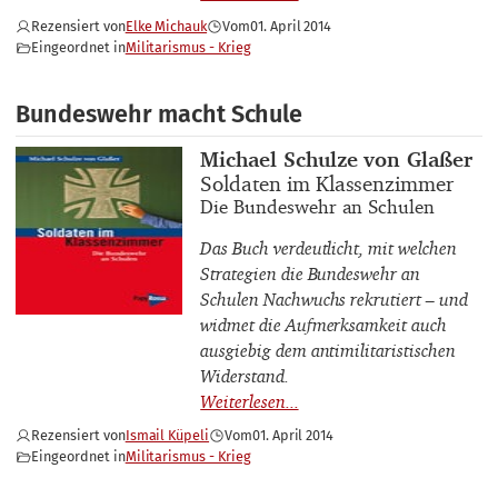
Rezensiert von
Elke Michauk
Vom
01. April 2014
Eingeordnet in
Militarismus - Krieg
Bundeswehr macht Schule
Buchautor_innen
Michael Schulze von Glaßer
Buchtitel
Soldaten im Klassenzimmer
Buchuntertitel
Die Bundeswehr an Schulen
Das Buch verdeutlicht, mit welchen
Strategien die Bundeswehr an
Schulen Nachwuchs rekrutiert – und
widmet die Aufmerksamkeit auch
ausgiebig dem antimilitaristischen
Widerstand.
Rezensiert von
Ismail Küpeli
Vom
01. April 2014
Eingeordnet in
Militarismus - Krieg