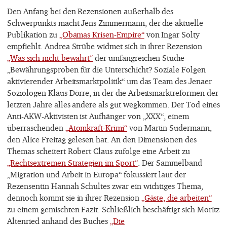
Den Anfang bei den Rezensionen außerhalb des
Schwerpunkts macht Jens Zimmermann, der die aktuelle
Publikation zu
„Obamas Krisen-Empire“
von Ingar Solty
empfiehlt. Andrea Strübe widmet sich in ihrer Rezension
„Was sich nicht bewährt“
der umfangreichen Studie
„Bewährungsproben für die Unterschicht? Soziale Folgen
aktivierender Arbeitsmarktpolitik“ um das Team des Jenaer
Soziologen Klaus Dörre, in der die Arbeitsmarktreformen der
letzten Jahre alles andere als gut wegkommen. Der Tod eines
Anti-AKW-Aktivisten ist Aufhänger von „XXX“, einem
überraschenden
„Atomkraft-Krimi“
von Martin Sudermann,
den Alice Freitag gelesen hat. An den Dimensionen des
Themas scheitert Robert Claus zufolge eine Arbeit zu
„Rechtsextremen Strategien im Sport“
. Der Sammelband
„Migration und Arbeit in Europa“ fokussiert laut der
Rezensentin Hannah Schultes zwar ein wichtiges Thema,
dennoch kommt sie in ihrer Rezension
„Gäste, die arbeiten“
zu einem gemischten Fazit. Schließlich beschäftigt sich Moritz
Altenried anhand des Buches
„Die