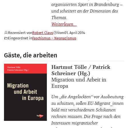
organisierten Sport in Brandenburg –
und scheitert an der Dimension des
Themas.
Rezensiert von
Robert Claus
Vom
01. April 2014
Eingeordnet in
Faschismus – Neonazismus
Gäste, die arbeiten
Buchautor_innen
Hartmut Tölle / Patrick
Schreiner (Hg.)
Buchtitel
Migration und Arbeit in
Europa
Um „die Angelockten“ vor Ausbeutung
zu schützen, sollen EU-Migrant_innen
bald mit verschiedenen Schikanen
rechnen müssen. Die Frage nach den
Interessen migrantischer