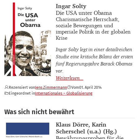
Buchautor_innen
Ingar Solty
Buchtitel
Die USA unter Obama
Buchuntertitel
Charismatische Herrschaft,
soziale Bewegungen und
imperiale Politik in der globalen
Krise
Ingar Solty legt in einer detailreichen
Studie eine kritische Bilanz der ersten
fünf Regierungsjahre Barack Obamas
vor.
Rezensiert von
Jens Zimmermann
Vom
01. April 2014
Eingeordnet in
Internationales – Globalisierung
Was sich nicht bewährt
Buchautor_innen
Klaus Dörre, Karin
Scherschel (u.a.) (Hg.)
Buchtitel
Bewährungsproben für die