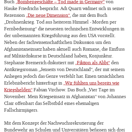
Buch
„Bombengeschäfte – Tod made in Germany“
von
Hauke Friedrichs bespricht. Adi Quarti widmet sich in seiner
Rezension
„Die neue Dimension“
, die mit dem Buch
„Drohnenkrieg. Tod aus heiterem Himmel - Morden per
Fernbedienung“ die neuesten technischen Entwicklungen in
der unbemannten Kriegsführung aus den USA vorstellt.
Neben der fachwissenschaftlichen Diskussion um den
Afghanistaneinsatz haben aktuell auch Romane, die Einfluss
auf Militärdiskurse in Deutschland haben, Konjunktur.
Stephanie Bremerich diskutiert mit
„Fiktion als Alibi“
den
Antikriegsroman „Jenseits von Deutschland“, der mit seinem
Anliegen jedoch das Genre verfehlt hat. Einen tatsächlichen
Erlebnisbericht hinterfragt in
„Wir fühlten uns bereits wie
Kriegshelden“
Fabian Virchow. Das Buch „Vier Tage im
November. Mein Kriegseinsatz in Afghanistan“ von Johannes
Clair offenbart das Selbstbild eines ehemaligen
Fallschirmjägers.
Mit dem Konzept der Nachwuchsrekrutierung der
Bundewehr an Schulen und Universitäten befassen sich drei