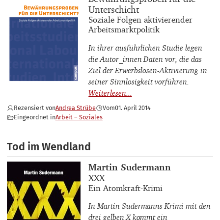
Unterschicht
Buchuntertitel
Soziale Folgen aktivierender
Arbeitsmarktpolitik
In ihrer ausführlichen Studie legen
die Autor_innen Daten vor, die das
Ziel der Erwerbslosen-Aktivierung in
seiner Sinnlosigkeit vorführen.
Rezensiert von
Andrea Strübe
Vom
01. April 2014
Eingeordnet in
Arbeit – Soziales
Tod im Wendland
Buchautor_innen
Martin Sudermann
Buchtitel
XXX
Buchuntertitel
Ein Atomkraft-Krimi
In Martin Sudermanns Krimi mit den
drei gelben X kommt ein