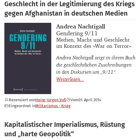
Geschlecht in der Legitimierung des Kriegs
gegen Afghanistan in deutschen Medien
Buchautor_innen
Andrea Nachtigall
Buchtitel
Gendering 9/11
Buchuntertitel
Medien, Macht und Geschlecht
im Kontext des »War on Terror«
Andrea Nachtigall zeigt in ihrem Buch
die geschlechtlichen Zuschreibungen
in den Diskursen um „9/11“.
Rezensiert von
Heinz-Jürgen Voß
Vom
01. April 2014
Eingeordnet in
Militarismus - Krieg
Kapitalistischer Imperialismus, Rüstung
und „harte Geopolitik“