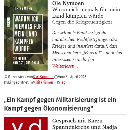
Buchautor_innen
Ole Nymoen
Buchtitel
Warum ich niemals für mein
Land kämpfen würde
Buchuntertitel
Gegen die Kriegstüchtigkeit
Der schmale Band zerlegt die
moralischen Rechtfertigungen des
Krieges und insistiert darauf, dass
Menschen kein „Material“ staatlicher
Interessen sein dürfen.
Rezensiert von
Karl Sommer
Vom
21. April 2026
Eingeordnet in
Militarismus - Krieg
„Ein Kampf gegen Militarisierung ist ein
Kampf gegen Ökonomisierung“
Interviewpartner_innen
Gespräch mit Karen
Spannenkrebs und Nadja