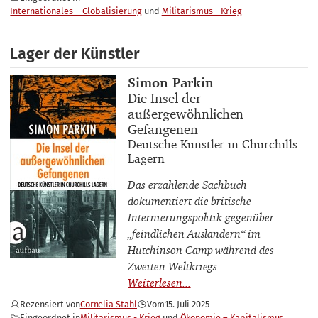
Internationales – Globalisierung
Militarismus - Krieg
Lager der Künstler
Buchautor_innen
Simon Parkin
Buchtitel
Die Insel der
außergewöhnlichen
Gefangenen
Buchuntertitel
Deutsche Künstler in Churchills
Lagern
Das erzählende Sachbuch
dokumentiert die britische
Internierungspolitik gegenüber
„feindlichen Ausländern“ im
Hutchinson Camp während des
Zweiten Weltkriegs.
Rezensiert von
Cornelia Stahl
Vom
15. Juli 2025
Eingeordnet in
Militarismus - Krieg
Ökonomie – Kapitalismus