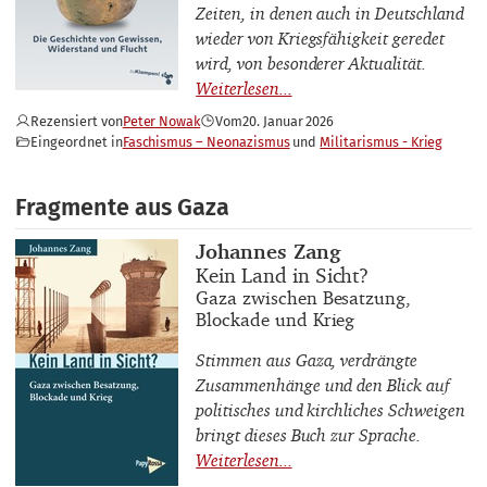
Zeiten, in denen auch in Deutschland
wieder von Kriegsfähigkeit geredet
wird, von besonderer Aktualität.
Rezensiert von
Peter Nowak
Vom
20. Januar 2026
Eingeordnet in
Faschismus – Neonazismus
Militarismus - Krieg
Fragmente aus Gaza
Buchautor_innen
Johannes Zang
Buchtitel
Kein Land in Sicht?
Buchuntertitel
Gaza zwischen Besatzung,
Blockade und Krieg
Stimmen aus Gaza, verdrängte
Zusammenhänge und den Blick auf
politisches und kirchliches Schweigen
bringt dieses Buch zur Sprache.