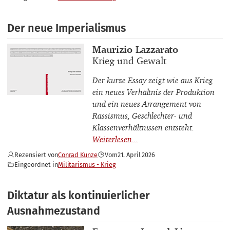
Der neue Imperialismus
Buchautor_innen
Maurizio Lazzarato
Buchtitel
Krieg und Gewalt
Der kurze Essay zeigt wie aus Krieg
ein neues Verhältnis der Produktion
und ein neues Arrangement von
Rassismus, Geschlechter- und
Klassenverhältnissen entsteht.
Rezensiert von
Conrad Kunze
Vom
21. April 2026
Eingeordnet in
Militarismus - Krieg
Diktatur als kontinuierlicher
Ausnahmezustand