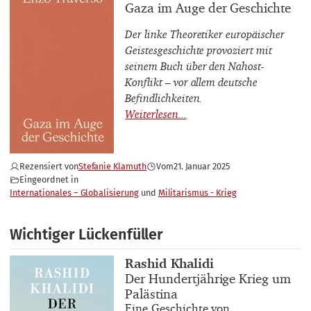
Buchtitel
Gaza im Auge der Geschichte
Der linke Theoretiker europäischer
Geistesgeschichte provoziert mit
seinem Buch über den Nahost-
Konflikt – vor allem deutsche
Befindlichkeiten.
Rezensiert von
Stefanie Klamuth
Vom
21. Januar 2025
Eingeordnet in
Internationales – Globalisierung
Militarismus - Krieg
Wichtiger Lückenfüller
Buchautor_innen
Rashid Khalidi
Buchtitel
Der Hundertjährige Krieg um
Palästina
Buchuntertitel
Eine Geschichte von