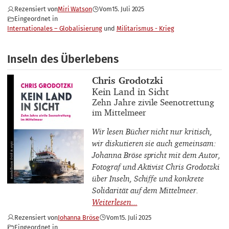
Rezensiert von
Miri Watson
Vom
15. Juli 2025
Eingeordnet in
Internationales – Globalisierung
Militarismus - Krieg
Inseln des Überlebens
Buchautor_innen
Chris Grodotzki
Buchtitel
Kein Land in Sicht
Buchuntertitel
Zehn Jahre zivile Seenotrettung
im Mittelmeer
Wir lesen Bücher nicht nur kritisch,
wir diskutieren sie auch gemeinsam:
Johanna Bröse spricht mit dem Autor,
Fotograf und Aktivist Chris Grodotzki
über Inseln, Schiffe und konkrete
Solidarität auf dem Mittelmeer.
Rezensiert von
Johanna Bröse
Vom
15. Juli 2025
Eingeordnet in