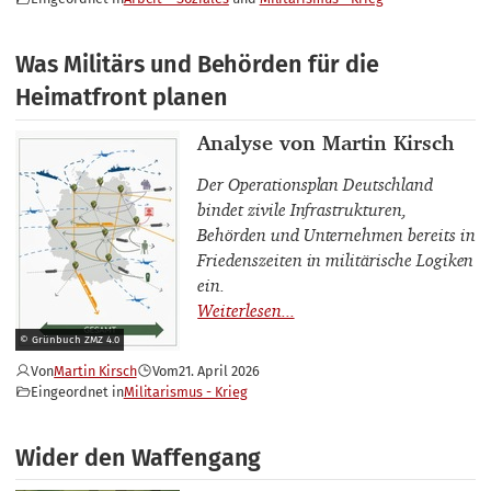
Was Militärs und Behörden für die
Heimatfront planen
Thema
Analyse von Martin Kirsch
Der Operationsplan Deutschland
bindet zivile Infrastrukturen,
Behörden und Unternehmen bereits in
Friedenszeiten in militärische Logiken
ein.
© Grünbuch ZMZ 4.0
Von
Martin Kirsch
Vom
21. April 2026
Eingeordnet in
Militarismus - Krieg
Wider den Waffengang