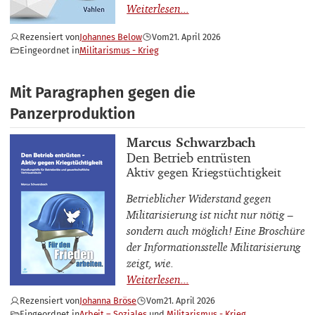
Rezensiert von
Johannes Below
Vom
21. April 2026
Eingeordnet in
Militarismus - Krieg
Mit Paragraphen gegen die
Panzerproduktion
Buchautor_innen
Marcus Schwarzbach
Buchtitel
Den Betrieb entrüsten
Buchuntertitel
Aktiv gegen Kriegstüchtigkeit
Betrieblicher Widerstand gegen
Militarisierung ist nicht nur nötig –
sondern auch möglich! Eine Broschüre
der Informationsstelle Militarisierung
zeigt, wie.
Rezensiert von
Johanna Bröse
Vom
21. April 2026
Eingeordnet in
Arbeit – Soziales
Militarismus - Krieg