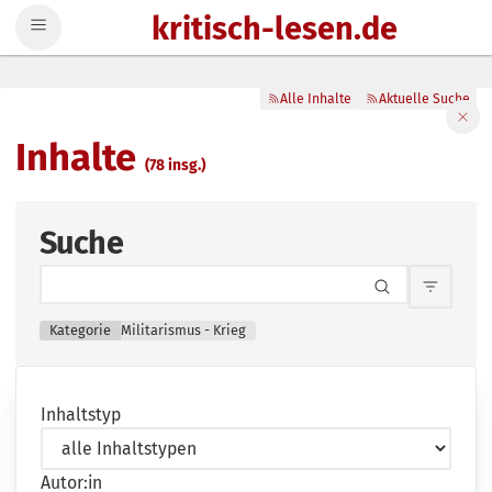
kritisch-lesen.de
Zum Inhalt springen
Alle Inhalte
Aktuelle Suche
Filte
Inhalte
(78 insg.)
Suche
Inhalts
Kategorie
Militarismus - Krieg
Inhaltstyp
Autor:in