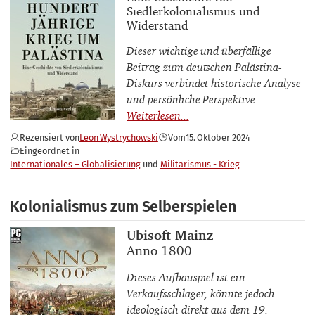
Siedlerkolonialismus und
Widerstand
Dieser wichtige und überfällige
Beitrag zum deutschen Palästina-
Diskurs verbindet historische Analyse
und persönliche Perspektive.
Rezensiert von
Leon Wystrychowski
Vom
15. Oktober 2024
Eingeordnet in
Internationales – Globalisierung
Militarismus - Krieg
Kolonialismus zum Selberspielen
Buchautor_innen
Ubisoft Mainz
Buchtitel
Anno 1800
Dieses Aufbauspiel ist ein
Verkaufsschlager, könnte jedoch
ideologisch direkt aus dem 19.