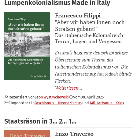
Lumpenkolonialismus Made in Italy
Buchautor_innen
Francesco Filippi
Buchtitel
"Aber wir haben ihnen doch
Straßen gebaut!"
Buchuntertitel
Das italienische Kolonialreich:
Terror, Lügen und Vergessen
Erstmals liegt eine deutschsprachige
Übersetzung zum Thema des
italienischen Kolonialismus vor. Die
Auseinandersetzung hat jedoch blinde
Flecken.
Rezensiert von
Leon Wystrychowski
Vom
08. April 2025
Eingeordnet in
Faschismus – Neonazismus
Militarismus - Krieg
Staatsräson in 3… 2… 1…
Buchautor_innen
Enzo Traverso