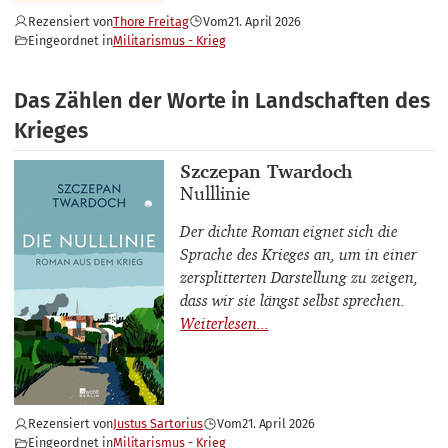
Rezensiert von
Thore Freitag
Vom
21. April 2026
Eingeordnet in
Militarismus - Krieg
Das Zählen der Worte in Landschaften des
Krieges
Buchautor_innen
Szczepan Twardoch
Buchtitel
Nulllinie
Der dichte Roman eignet sich die
Sprache des Krieges an, um in einer
zersplitterten Darstellung zu zeigen,
dass wir sie längst selbst sprechen.
Rezensiert von
Justus Sartorius
Vom
21. April 2026
Eingeordnet in
Militarismus - Krieg