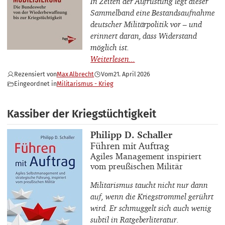
In Zeiten der Aufrüstung legt dieser
Sammelband eine Bestandsaufnahme
deutscher Militärpolitik vor – und
erinnert daran, dass Widerstand
möglich ist.
Rezensiert von
Max Albrecht
Vom
21. April 2026
Eingeordnet in
Militarismus - Krieg
Kassiber der Kriegstüchtigkeit
Buchautor_innen
Philipp D. Schaller
Buchtitel
Führen mit Auftrag
Buchuntertitel
Agiles Management inspiriert
vom preußischen Militär
Militarismus taucht nicht nur dann
auf, wenn die Kriegstrommel gerührt
wird. Er schmuggelt sich auch wenig
subtil in Ratgeberliteratur.