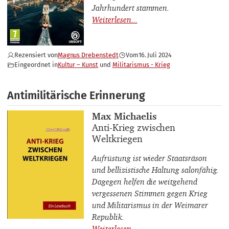
Jahrhundert stammen.
Rezensiert von
Magnus Drebenstedt
Vom
16. Juli 2024
Eingeordnet in
Kultur – Kunst
Militarismus - Krieg
Antimilitärische Erinnerung
Buchautor_innen
Max Michaelis
Buchtitel
Anti-Krieg zwischen
Weltkriegen
Aufrüstung ist wieder Staatsräson
und bellizistische Haltung salonfähig.
Dagegen helfen die weitgehend
vergessenen Stimmen gegen Krieg
und Militarismus in der Weimarer
Republik.