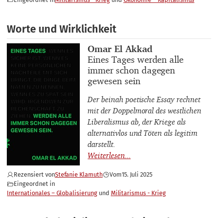
Worte und Wirklichkeit
Buchautor_innen
Omar El Akkad
Buchtitel
Eines Tages werden alle
immer schon dagegen
gewesen sein
Der beinah poetische Essay rechnet
mit der Doppelmoral des westlichen
Liberalismus ab, der Kriege als
alternativlos und Töten als legitim
darstellt.
Rezensiert von
Stefanie Klamuth
Vom
15. Juli 2025
Eingeordnet in
Internationales – Globalisierung
Militarismus - Krieg