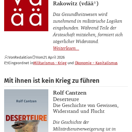
Rakowitz (vdää*)
Das Gesundheitswesen wird
zunehmend in militärische Logiken
eingebunden. Während Teile der
Ärzteschaft mitziehen, formiert sich
zögerlicher Widerstand.
Von
Redaktion
Vom
21. April 2026
Eingeordnet in
Militarismus - Krieg
Ökonomie – Kapitalismus
Mit ihnen ist kein Krieg zu führen
Buchautor_innen
Rolf Cantzen
Buchtitel
Deserteure
Buchuntertitel
Die Geschichte von Gewissen,
Widerstand und Flucht
Die Geschichte der
Militärdienstverweigerung ist in