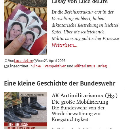
Thema
Essay von Luce deLire
Ist die Befehlsstruktur erst in der
Verwaltung etabliert, haben
diktatorische Bestrebungen leichtes
Spiel. Über die schleichende
Militarisierung politischer Prozesse.
Von
Luce deLire
Vom
21. April 2026
Eingeordnet in
Linke – Perspektiven
Militarismus - Krieg
Eine kleine Geschichte der Bundeswehr
Buchautor_innen
AK Antimilitarismus (
Hg.
)
Buchtitel
Die große Mobilisierung
Buchuntertitel
Die Bundeswehr von der
Wiederbewaffnung zur
Kriegstüchtigkeit