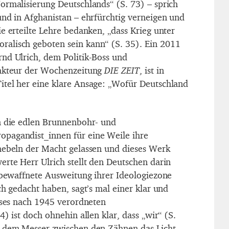
ormalisierung Deutschlands“ (S. 73) – sprich
und in Afghanistan – ehrfürchtig verneigen und
e erteilte Lehre bedanken, „dass Krieg unter
alisch geboten sein kann“ (S. 35). Ein 2011
nd Ulrich, dem Politik-Boss und
dakteur der Wochenzeitung
DIE ZEIT
, ist in
tel her eine klare Ansage: „Wofür Deutschland
n die edlen Brunnenbohr- und
pagandist_innen für eine Weile ihre
hebeln der Macht gelassen und dieses Werk
erte Herr Ulrich stellt den Deutschen darin
e bewaffnete Ausweitung ihrer Ideologiezone
ch gedacht haben, sagt’s mal einer klar und
ieses nach 1945 verordneten
4) ist doch ohnehin allen klar, dass „wir“ (S.
t dem Messer zwischen den Zähnen das Licht