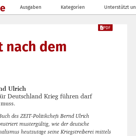
de
Ausgaben
Kategorien
Unterstützt un
PDF
t nach dem
nd Ulrich
autor_innen
ür Deutschland Krieg führen darf
titel
 muss.
untertitel
Buch des
ZEIT
-Politikchefs Bernd Ulrich
nstriert mustergültig, wie der deutsche
nalismus heutzutage seine Kriegstreiberei mittels