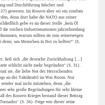
dung und Durchführung falscher und
 127) gewesen. Im Kosovo aber sei ein rundum
orden, denn dort habe die NATO aus reiner
chließlich gebe es an dieser Stelle „kein Öl
d die reichen Industrienationen jahrzehntelang
ekommen, warum sollten sie nun seinetwegen
sei denn, um Menschen in Not zu helfen?“ (S.
r, ließ sich „die deutsche Zurückhaltung […]
atte schlicht nicht mehr begründen“ (S. 31).
ennt sie, die liebe Not der Herrschenden
gs an der Taktiktafel im War Room. Nur
 wieder mal nicht mitziehen, denn „die
ter sehr große Begründungen für sehr kleine
Fall des Kosovo-Krieges bestand dieser Beitrag
 Tornados“ (S. 36). Feige wie dieser seine