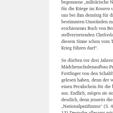
begonnene „militärische N
für die Kriege im Kosovo 
uns bei ihm demütig für di
bestimmten Umständen mor
erschienenes Buch von Ber
stellvertretenden Chefre
diesem Sinne schon vom Ti
Krieg führen darf“.
So dürften vor drei Jahre
Mädchenschulenaufbau-Pro
Fottfinger von den Schalt
gelesen haben, denn der w
einen Persilschein für di
aus. Endlich, mögen sie si
deutlich, denn jenseits d
„Nationalpazifismus“ (S. 4
13) Deutsche allesamt mi