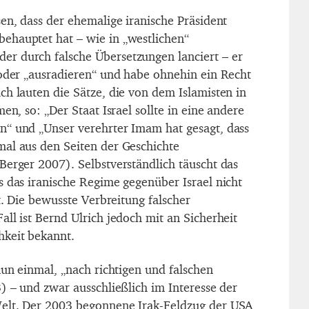
en, dass der ehemalige iranische Präsident
ehauptet hat – wie in „westlichen“
r durch falsche Übersetzungen lanciert – er
 oder „ausradieren“ und habe ohnehin ein Recht
ch lauten die Sätze, die von dem Islamisten in
en, so: „Der Staat Israel sollte in eine andere
n“ und „Unser verehrter Imam hat gesagt, dass
al aus den Seiten der Geschichte
Berger 2007). Selbstverständlich täuscht das
s das iranische Regime gegenüber Israel nicht
st. Die bewusste Verbreitung falscher
ll ist Bernd Ulrich jedoch mit an Sicherheit
hkeit bekannt.
nun einmal, „nach richtigen und falschen
) – und zwar ausschließlich im Interesse der
elt. Der 2003 begonnene Irak-Feldzug der USA