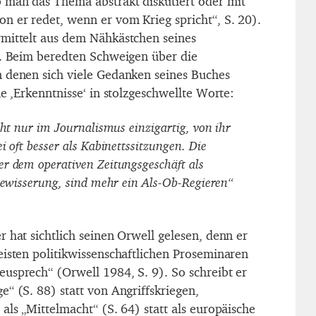
 man das Thema abstrakt diskutiert oder mit
 er redet, wenn er vom Krieg spricht“, S. 20).
mittelt aus dem Nähkästchen seines
n. Beim beredten Schweigen über die
 denen sich viele Gedanken seines Buches
ne ,Erkenntnisse‘ in stolzgeschwellte Worte:
cht nur im Journalismus einzigartig, von ihr
i oft besser als Kabinettssitzungen. Die
r dem operativen Zeitungsgeschäft als
rgewisserung, sind mehr ein Als-Ob-Regieren“
 hat sichtlich seinen Orwell gelesen, denn er
eisten politikwissenschaftlichen Proseminaren
usprech“ (Orwell 1984, S. 9). So schreibt er
“ (S. 88) statt von Angriffskriegen,
als „Mittelmacht“ (S. 64) statt als europäische