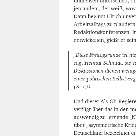
immensen Unterschied, ob
jemandem, der weiß, wovon
Dann beginnt Ulrich unver
Arbeitsalltags zu plauder
Redaktionskonferenzen, in
entwickelten, gießt er sei
„Diese Freitagsrunde ist ni
sagt Helmut Schmidt, sie se
Diskussionen dienen wenige
einer politischen Selbstve
(S. 19).
Und dieser Als-Ob-Regierer
verfügt über das in den m
auswendig zu lernende „Ne
über „asymmetrische Kriege
Deutschland bezeichnet er 