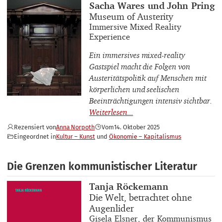
Buchautor_innen
Sacha Wares und John Pring
Buchtitel
Museum of Austerity
Buchuntertitel
Immersive Mixed Reality
Experience
Ein immersives mixed-reality
Gastspiel macht die Folgen von
Austeritätspolitik auf Menschen mit
körperlichen und seelischen
Beeinträchtigungen intensiv sichtbar.
Rezensiert von
Anna Norpoth
Vom
14. Oktober 2025
Eingeordnet in
Kultur – Kunst
Ökonomie – Kapitalismus
Die Grenzen kommunistischer Literatur
Buchautor_innen
Tanja Röckemann
Buchtitel
Die Welt, betrachtet ohne
Augenlider
Buchuntertitel
Gisela Elsner, der Kommunismus