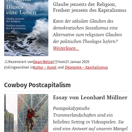
Buchuntertitel
Glaube jenseits der Religion,
Freiheit jenseits des Kapitalismus
Kann der säkulare Glauben des
demokratischen Sozialismus eine
Alternative zum religiösen Glauben
der politischen Theologie liefern?
Rezensiert von
Dean Wetzel
Vom
21. Januar 2025
Eingeordnet in
Kultur – Kunst
Ökonomie – Kapitalismus
Cowboy Postcapitalism
Thema
Essay von Leonhard Müllner
Postapokalyptische
Trümmerlandschaften sind ein
beliebtes Setting in Videospielen. Sie
sind eine Antwort auf unseren Mangel