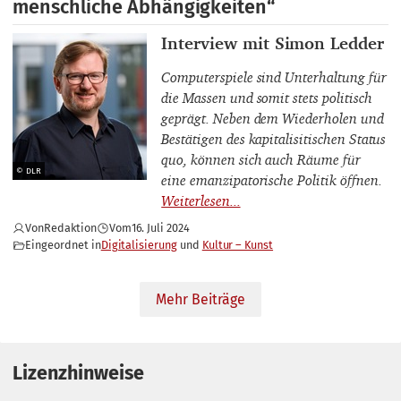
menschliche Abhängigkeiten“
Interviewpartner_innen
Interview mit Simon Ledder
Computerspiele sind Unterhaltung für
die Massen und somit stets politisch
geprägt. Neben dem Wiederholen und
Bestätigen des kapitalisitischen Status
quo, können sich auch Räume für
© DLR
eine emanzipatorische Politik öffnen.
Von
Redaktion
Vom
16. Juli 2024
Eingeordnet in
Digitalisierung
Kultur – Kunst
Mehr Beiträge
Lizenzhinweise