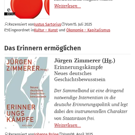
Rezensiert von
Justus Sartorius
Vom
15. Juli 2025
Eingeordnet in
Kultur – Kunst
Ökonomie – Kapitalismus
Das Erinnern ermöglichen
Buchautor_innen
Jürgen Zimmerer (
Hg.
)
Buchtitel
Erinnerungskämpfe
Buchuntertitel
Neues deutsches
Geschichtsbewusstsein
Der Sammelband ist eine dringend
notwendige Intervention in die
deutsche Erinnerungspolitik und legt
dabei den instrumentellen Charakter
von Staatsräson frei.
Rezensiert von
Johanna Bröse
Vom
08. April 2025