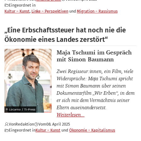
Eingeordnet in
Kultur – Kunst
Linke – Perspektiven
Migration – Rassismus
„Eine Erbschaftssteuer hat noch nie die
Ökonomie eines Landes zerstört“
Interviewpartner_innen
Maja Tschumi im Gespräch
mit Simon Baumann
Zwei Regisseur:innen, ein Film, viele
Widersprüche: Maja Tschumi spricht
mit Simon Baumann über seinen
Dokumentarfilm „Wir Erben“, in dem
er sich mit dem Vermächtnis seiner
Eltern auseinandersetzt.
© Locarno / Ti-Press
Von
Redaktion
Vom
08. April 2025
Eingeordnet in
Kultur – Kunst
Ökonomie – Kapitalismus