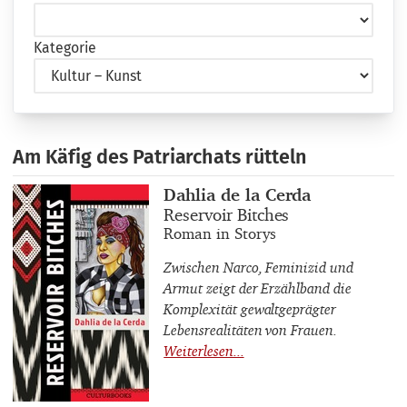
Kategorie
Am Käfig des Patriarchats rütteln
Buchautor_innen
Dahlia de la Cerda
Buchtitel
Reservoir Bitches
Buchuntertitel
Roman in Storys
Zwischen Narco, Feminizid und
Armut zeigt der Erzählband die
Komplexität gewaltgeprägter
Lebensrealitäten von Frauen.