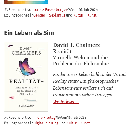
Rezensiert von
Lorenz Füsselberger
Vom
16. Juli 2024
Eingeordnet in
Gender – Sexismus
Kultur – Kunst
Ein Leben als Sim
Buchautor_innen
David J. Chalmers
Buchtitel
Realität+
Buchuntertitel
Virtuelle Welten und die
Probleme der Philosophie
Findet unser Leben bald in der Virtual
Reality statt? Ein philosophischer
Lebensentwurf verliert sich auf
transhumanistischen Irrwegen.
Rezensiert von
Thore Freitag
Vom
16. Juli 2024
Eingeordnet in
Digitalisierung
Kultur – Kunst