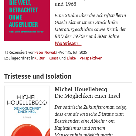
und 1968
Eine Studie über die Schriftstellerin
Gisela Elsner ist ein Stück linke
Literaturgeschichte sowie Kritik der
BRD der 1970er und 80er Jahre.
Rezensiert von
Peter Nowak
Vom
15. Juli 2025
Eingeordnet in
Kultur – Kunst
Linke – Perspektiven
Tristesse und Isolation
Buchautor_innen
Michel Houellebecq
Buchtitel
Die Möglichkeit einer Insel
Der satirische Zukunftsroman zeigt,
dass erst die kritische Distanz zum
Bestehenden eine Abkehr vom
Kapitalismus und seinem
Menschenbild möglich macht.