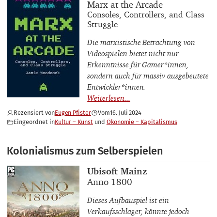
Buchtitel
Marx at the Arcade
Buchuntertitel
Consoles, Controllers, and Class
Struggle
Die marxistische Betrachtung von
Videospielen bietet nicht nur
Erkenntnisse für Gamer*innen,
sondern auch für massiv ausgebeutete
Entwickler*innen.
Rezensiert von
Eugen Pfister
Vom
16. Juli 2024
Eingeordnet in
Kultur – Kunst
Ökonomie – Kapitalismus
Kolonialismus zum Selberspielen
Buchautor_innen
Ubisoft Mainz
Buchtitel
Anno 1800
Dieses Aufbauspiel ist ein
Verkaufsschlager, könnte jedoch