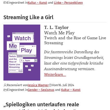
Eingeordnet in
Kultur – Kunst
Linke – Perspektiven
Streaming Like a Girl
Buchautor_innen
T. L. Taylor
Buchtitel
Watch Me Play
Buchuntertitel
Twitch and the Rise of Game Live
Streaming
Die facettenreiche Darstellung des
Streamings leistet Grundlagenarbeit,
lässt aber eine tiefgreifende kritische
Auseinandersetzung vermissen.
Rezensiert von
Jessica Wagner
Vom
16. Juli 2024
Eingeordnet in
Gender – Sexismus
Kultur – Kunst
„Spiellogiken unterlaufen reale