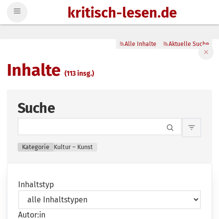
kritisch-lesen.de
Zum Inhalt springen
Alle Inhalte
Aktuelle Suche
Filte
Inhalte
(113 insg.)
Suche
Inhalts
Kategorie
Kultur – Kunst
Inhaltstyp
Autor:in