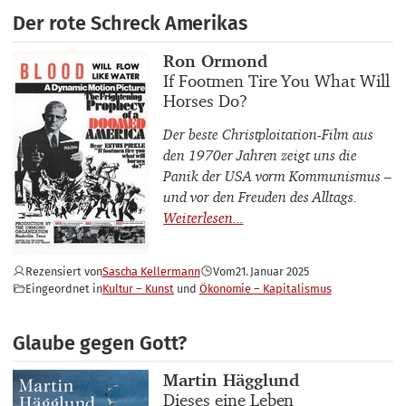
Der rote Schreck Amerikas
Buchautor_innen
Ron Ormond
Buchtitel
If Footmen Tire You What Will
Horses Do?
Der beste Christploitation-Film aus
den 1970er Jahren zeigt uns die
Panik der USA vorm Kommunismus –
und vor den Freuden des Alltags.
Rezensiert von
Sascha Kellermann
Vom
21. Januar 2025
Eingeordnet in
Kultur – Kunst
Ökonomie – Kapitalismus
Glaube gegen Gott?
Buchautor_innen
Martin Hägglund
Buchtitel
Dieses eine Leben