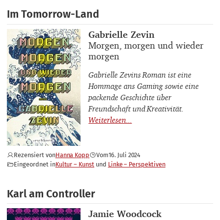
Im Tomorrow-Land
Buchautor_innen
Gabrielle Zevin
Buchtitel
Morgen, morgen und wieder
morgen
Gabrielle Zevins Roman ist eine
Hommage ans Gaming sowie eine
packende Geschichte über
Freundschaft und Kreativität.
Rezensiert von
Hanna Kopp
Vom
16. Juli 2024
Eingeordnet in
Kultur – Kunst
Linke – Perspektiven
Karl am Controller
Buchautor_innen
Jamie Woodcock