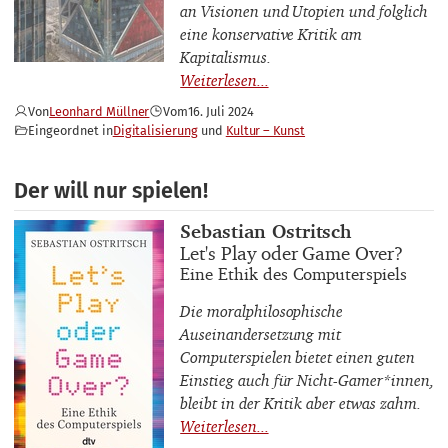
an Visionen und Utopien und folglich
eine konservative Kritik am
Kapitalismus.
Von
Leonhard Müllner
Vom
16. Juli 2024
Eingeordnet in
Digitalisierung
Kultur – Kunst
Der will nur spielen!
Buchautor_innen
Sebastian Ostritsch
Buchtitel
Let's Play oder Game Over?
Buchuntertitel
Eine Ethik des Computerspiels
Die moralphilosophische
Auseinandersetzung mit
Computerspielen bietet einen guten
Einstieg auch für Nicht-Gamer*innen,
bleibt in der Kritik aber etwas zahm.