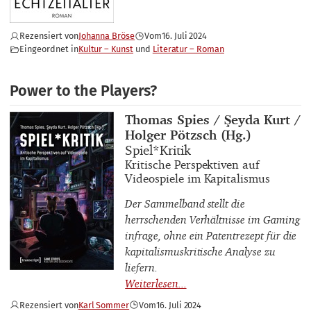
Rezensiert von
Johanna Bröse
Vom
16. Juli 2024
Eingeordnet in
Kultur – Kunst
Literatur – Roman
Power to the Players?
Buchautor_innen
Thomas Spies / Şeyda Kurt /
Holger Pötzsch (Hg.)
Buchtitel
Spiel*Kritik
Buchuntertitel
Kritische Perspektiven auf
Videospiele im Kapitalismus
Der Sammelband stellt die
herrschenden Verhältnisse im Gaming
infrage, ohne ein Patentrezept für die
kapitalismuskritische Analyse zu
liefern.
Rezensiert von
Karl Sommer
Vom
16. Juli 2024