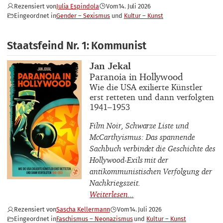
Rezensiert von
Julia Espindola
Vom
14. Juli 2026
Eingeordnet in
Gender – Sexismus
Kultur – Kunst
Staatsfeind Nr. 1: Kommunist
Buchautor_innen
Jan Jekal
Buchtitel
Paranoia in Hollywood
Buchuntertitel
Wie die USA exilierte Künstler
erst retteten und dann verfolgten
1941–1953
Film Noir, Schwarze Liste und
McCarthyismus: Das spannende
Sachbuch verbindet die Geschichte des
Hollywood-Exils mit der
antikommunistischen Verfolgung der
Nachkriegszeit.
Rezensiert von
Sascha Kellermann
Vom
14. Juli 2026
Eingeordnet in
Faschismus – Neonazismus
Kultur – Kunst