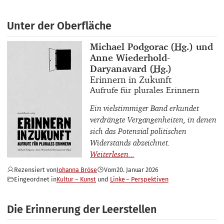
Unter der Oberfläche
Buchautor_innen
Michael Podgorac (
Hg.
) und
Anne Wiederhold-
Daryanavard (
Hg.
)
Buchtitel
Erinnern in Zukunft
Buchuntertitel
Aufrufe für plurales Erinnern
Ein vielstimmiger Band erkundet
verdrängte Vergangenheiten, in denen
sich das Potenzial politischen
Widerstands abzeichnet.
Rezensiert von
Johanna Bröse
Vom
20. Januar 2026
Eingeordnet in
Kultur – Kunst
Linke – Perspektiven
Die Erinnerung der Leerstellen