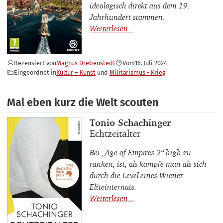
ideologisch direkt aus dem 19.
Jahrhundert stammen.
Rezensiert von
Magnus Drebenstedt
Vom
16. Juli 2024
Eingeordnet in
Kultur – Kunst
Militarismus - Krieg
Mal eben kurz die Welt scouten
Buchautor_innen
Tonio Schachinger
Buchtitel
Echtzeitalter
Bei „Age of Empires 2“ high zu
ranken, ist, als kämpfe man als sich
durch die Level eines Wiener
Eliteinternats.