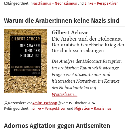
Eingeordnet in
Faschismus – Neonazismus
Linke – Perspektiven
Warum die Araber:innen keine Nazis sind
Buchautor_innen
Gilbert Achcar
Buchtitel
Die Araber und der Holocaust
Buchuntertitel
Der arabisch-israelische Krieg der
Geschichtsschreibungen
Die Analyse der Holocaust-Rezeption
im arabischen Raum wirft wichtige
Fragen zu Antisemitismus und
historischen Narrativen im Kontext
des Nahostkonflikts auf.
Rezensiert von
Amina Tschopp
Vom
15. Oktober 2024
Eingeordnet in
Linke – Perspektiven
Migration – Rassismus
Adornos Agitation gegen Antisemiten