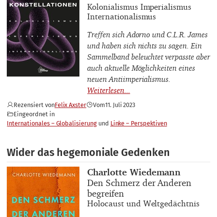
Buchuntertitel
Kolonialismus Imperialismus
Internationalismus
Treffen sich Adorno und C.L.R. James
und haben sich nichts zu sagen. Ein
Sammelband beleuchtet verpasste aber
auch aktuelle Möglichkeiten eines
neuen Antiimperialismus.
Rezensiert von
Felix Axster
Vom
11. Juli 2023
Eingeordnet in
Internationales – Globalisierung
Linke – Perspektiven
Wider das hegemoniale Gedenken
Buchautor_innen
Charlotte Wiedemann
Buchtitel
Den Schmerz der Anderen
begreifen
Buchuntertitel
Holocaust und Weltgedächtnis