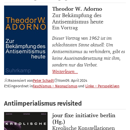
Buchautor_innen
Theodor W. Adorno
Buchtitel
Zur Bekämpfung des
Antisemitismus heute
Buchuntertitel
Ein Vortrag
Dieser Vortrag von 1962 ist im
schlechtesten Sinne aktuell: Um
Antisemitismus zu verhindern, gibt es
keine Auseinandersetzung mit ihm,
sondern nur das Verbot.
Rezensiert von
Peter Schadt
Vom
09. April 2024
Eingeordnet in
Faschismus – Neonazismus
Linke – Perspektiven
Antiimperialismus revisited
Buchautor_innen
jour fixe initiative berlin
(Hg.)
Buchtitel
Kreolische Konstellationen