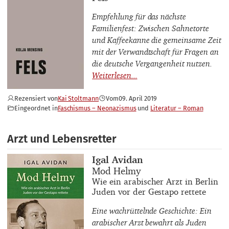
Empfehlung für das nächste
Familienfest: Zwischen Sahnetorte
und Kaffeekanne die gemeinsame Zeit
mit der Verwandtschaft für Fragen an
die deutsche Vergangenheit nutzen.
Rezensiert von
Kai Stoltmann
Vom
09. April 2019
Eingeordnet in
Faschismus – Neonazismus
Literatur – Roman
Arzt und Lebensretter
Buchautor_innen
Igal Avidan
Buchtitel
Mod Helmy
Buchuntertitel
Wie ein arabischer Arzt in Berlin
Juden vor der Gestapo rettete
Eine wachrüttelnde Geschichte: Ein
arabischer Arzt bewahrt als Juden