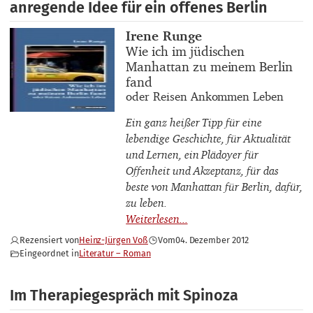
anregende Idee für ein offenes Berlin
Buchautor_innen
Irene Runge
Buchtitel
Wie ich im jüdischen
Manhattan zu meinem Berlin
fand
Buchuntertitel
oder Reisen Ankommen Leben
Ein ganz heißer Tipp für eine
lebendige Geschichte, für Aktualität
und Lernen, ein Plädoyer für
Offenheit und Akzeptanz, für das
beste von Manhattan für Berlin, dafür,
zu leben.
Rezensiert von
Heinz-Jürgen Voß
Vom
04. Dezember 2012
Eingeordnet in
Literatur – Roman
Im Therapiegespräch mit Spinoza