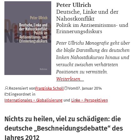
Buchautor_innen
Peter Ullrich
Buchtitel
Deutsche, Linke und der
Nahostkonflikt
Buchuntertitel
Politik im Antisemitismus- und
Erinnerungsdiskurs
Peter Ullrichs Monografie geht über
die bloße Darstellung des deutschen
linken Nahostdiskurses hinaus und
versucht zwischen verhärteten
Positionen zu vermitteln.
Rezensiert von
Franziska Scholl
Vom
07. Januar 2014
Eingeordnet in
Internationales – Globalisierung
Linke – Perspektiven
Nichts zu heilen, viel zu schädigen: die
deutsche „Beschneidungsdebatte“ des
Jahres 2012