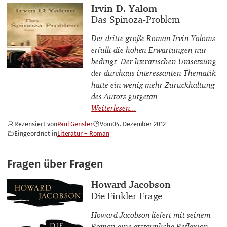
Buchautor_innen
Irvin D. Yalom
Buchtitel
Das Spinoza-Problem
Der dritte große Roman Irvin Yaloms
erfüllt die hohen Erwartungen nur
bedingt. Der literarischen Umsetzung
der durchaus interessanten Thematik
hätte ein wenig mehr Zurückhaltung
des Autors gutgetan.
Rezensiert von
Paul Gensler
Vom
04. Dezember 2012
Eingeordnet in
Literatur – Roman
Fragen über Fragen
Buchautor_innen
Howard Jacobson
Buchtitel
Die Finkler-Frage
Howard Jacobson liefert mit seinem
Roman eine erstaunliche Reflexion