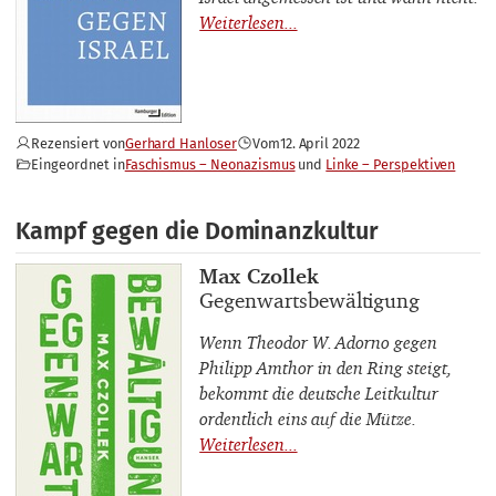
Rezensiert von
Gerhard Hanloser
Vom
12. April 2022
Eingeordnet in
Faschismus – Neonazismus
Linke – Perspektiven
Kampf gegen die Dominanzkultur
Buchautor_innen
Max Czollek
Buchtitel
Gegenwartsbewältigung
Wenn Theodor W. Adorno gegen
Philipp Amthor in den Ring steigt,
bekommt die deutsche Leitkultur
ordentlich eins auf die Mütze.