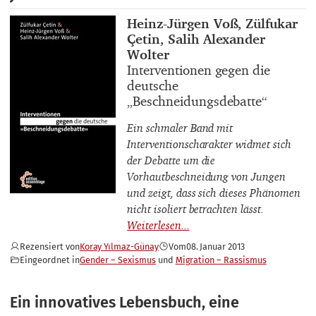
Buchautor_innen
Heinz-Jürgen Voß, Zülfukar
Çetin, Salih Alexander
Wolter
Buchtitel
Interventionen gegen die
deutsche
„Beschneidungsdebatte“
Ein schmaler Band mit
Interventionscharakter widmet sich
der Debatte um die
Vorhautbeschneidung von Jungen
und zeigt, dass sich dieses Phänomen
nicht isoliert betrachten lässt.
Rezensiert von
Koray Yılmaz-Günay
Vom
08. Januar 2013
Eingeordnet in
Gender – Sexismus
Migration – Rassismus
Ein innovatives Lebensbuch, eine