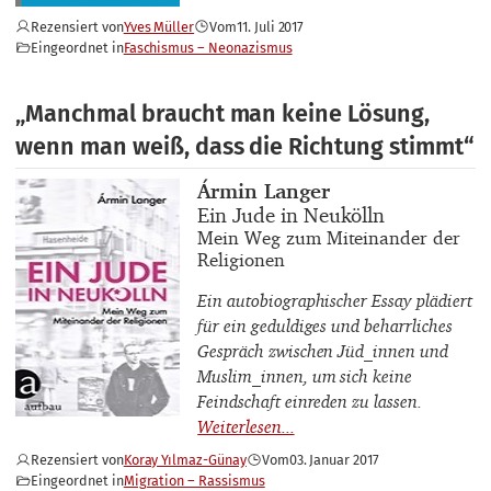
Rezensiert von
Yves Müller
Vom
11. Juli 2017
Eingeordnet in
Faschismus – Neonazismus
„Manchmal braucht man keine Lösung,
wenn man weiß, dass die Richtung stimmt“
Buchautor_innen
Ármin Langer
Buchtitel
Ein Jude in Neukölln
Buchuntertitel
Mein Weg zum Miteinander der
Religionen
Ein autobiographischer Essay plädiert
für ein geduldiges und beharrliches
Gespräch zwischen Jüd_innen und
Muslim_innen, um sich keine
Feindschaft einreden zu lassen.
Rezensiert von
Koray Yılmaz-Günay
Vom
03. Januar 2017
Eingeordnet in
Migration – Rassismus