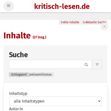
kritisch-lesen.de
Zum Inhalt springen
Alle Inhalte
Aktuelle Suche
Filte
Inhalte
(27 insg.)
Suche
Inhalts
Schlagwort
antisemitismus
Inhaltstyp
Autor:in