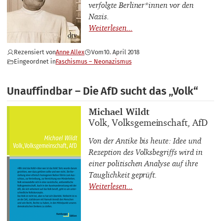
verfolgte Berliner*innen vor den
Nazis.
Rezensiert von
Anne Allex
Vom
10. April 2018
Eingeordnet in
Faschismus – Neonazismus
Unauffindbar – Die AfD sucht das „Volk“
Buchautor_innen
Michael Wildt
Buchtitel
Volk, Volksgemeinschaft, AfD
Von der Antike bis heute: Idee und
Rezeption des Volksbegriffs wird in
einer politischen Analyse auf ihre
Tauglichkeit geprüft.