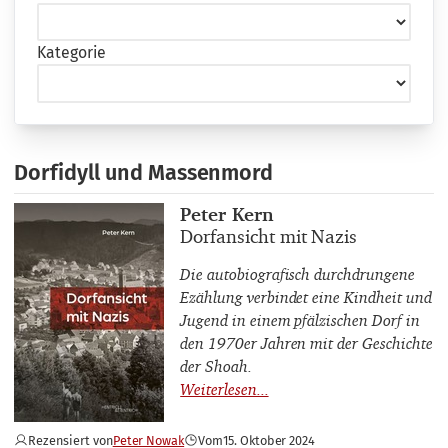
Kategorie
Dorfidyll und Massenmord
Buchautor_innen
Peter Kern
Buchtitel
Dorfansicht mit Nazis
Die autobiografisch durchdrungene
Ezählung verbindet eine Kindheit und
Jugend in einem pfälzischen Dorf in
den 1970er Jahren mit der Geschichte
der Shoah.
Rezensiert von
Peter Nowak
Vom
15. Oktober 2024