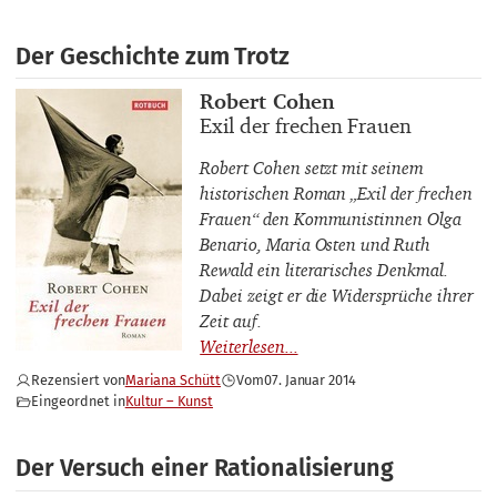
Der Geschichte zum Trotz
Buchautor_innen
Robert Cohen
Buchtitel
Exil der frechen Frauen
Robert Cohen setzt mit seinem
historischen Roman „Exil der frechen
Frauen“ den Kommunistinnen Olga
Benario, Maria Osten und Ruth
Rewald ein literarisches Denkmal.
Dabei zeigt er die Widersprüche ihrer
Zeit auf.
Rezensiert von
Mariana Schütt
Vom
07. Januar 2014
Eingeordnet in
Kultur – Kunst
Der Versuch einer Rationalisierung