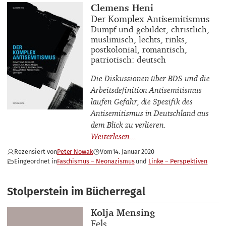
Buchautor_innen
Clemens Heni
Buchtitel
Der Komplex Antisemitismus
Buchuntertitel
Dumpf und gebildet, christlich,
muslimisch, lechts, rinks,
postkolonial, romantisch,
patriotisch: deutsch
Die Diskussionen über BDS und die
Arbeitsdefinition Antisemitismus
laufen Gefahr, die Spezifik des
Antisemitismus in Deutschland aus
dem Blick zu verlieren.
Rezensiert von
Peter Nowak
Vom
14. Januar 2020
Eingeordnet in
Faschismus – Neonazismus
Linke – Perspektiven
Stolperstein im Bücherregal
Buchautor_innen
Kolja Mensing
Buchtitel
Fels