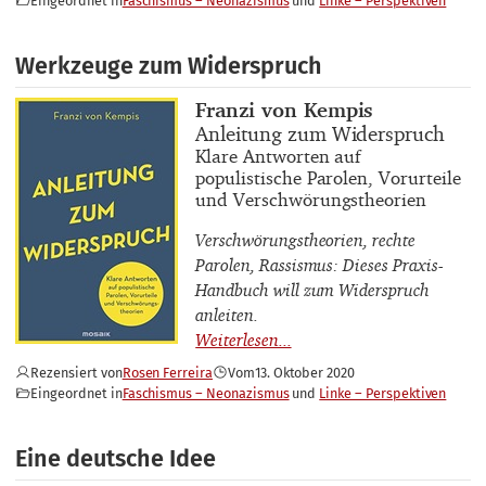
Eingeordnet in
Faschismus – Neonazismus
Linke – Perspektiven
Werkzeuge zum Widerspruch
Buchautor_innen
Franzi von Kempis
Buchtitel
Anleitung zum Widerspruch
Buchuntertitel
Klare Antworten auf
populistische Parolen, Vorurteile
und Verschwörungstheorien
Verschwörungstheorien, rechte
Parolen, Rassismus: Dieses Praxis-
Handbuch will zum Widerspruch
anleiten.
Rezensiert von
Rosen Ferreira
Vom
13. Oktober 2020
Eingeordnet in
Faschismus – Neonazismus
Linke – Perspektiven
Eine deutsche Idee