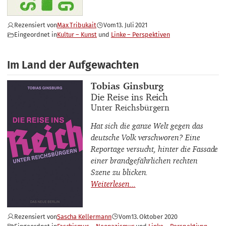
Rezensiert von
Max Tribukait
Vom
13. Juli 2021
Eingeordnet in
Kultur – Kunst
Linke – Perspektiven
Im Land der Aufgewachten
Buchautor_innen
Tobias Ginsburg
Buchtitel
Die Reise ins Reich
Buchuntertitel
Unter Reichsbürgern
Hat sich die ganze Welt gegen das
deutsche Volk verschworen? Eine
Reportage versucht, hinter die Fassade
einer brandgefährlichen rechten
Szene zu blicken.
Rezensiert von
Sascha Kellermann
Vom
13. Oktober 2020