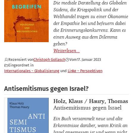
Die mediale Darstellung des Globalen
Südens, die Kriegspolitik und der
Welthandel tragen zu einer Ökonomie
der Empathie bei und befeuern dabei
die Erinnerungskonkurrenz. Kann es
einen Ausweg aus dem Dilemma
geben?
Rezensiert von
Christoph Gollasch
Vom
17. Januar 2023
Eingeordnet in
Internationales – Globalisierung
Linke – Perspektiven
Antisemitismus gegen Israel?
Buchautor_innen
Holz, Klaus / Haury, Thomas
Buchtitel
Antisemitismus gegen Israel
Ein Buch versammelt neue und alte
Erkenntnisse darüber, wann Kritik an
Israel angemessen ist und wann nicht.