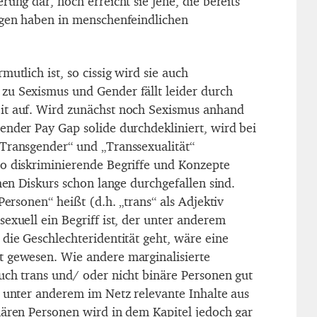
rung dar, noch erreicht sie jene, die bereits
agen haben in menschenfeindlichen
utlich ist, so cissig wird sie auch
zu Sexismus und Gender fällt leider durch
it auf. Wird zunächst noch Sexismus anhand
ender Pay Gap solide durchdekliniert, wird bei
Transgender“ und „Transsexualität“
o diskriminierende Begriffe und Konzepte
chen Diskurs schon lange durchgefallen sind.
Personen“ heißt (d.h. „trans“ als Adjektiv
exuell ein Begriff ist, der unter anderem
die Geschlechteridentität geht, wäre eine
t gewesen. Wie andere marginalisierte
uch trans und/ oder nicht binäre Personen gut
n unter anderem im Netz relevante Inhalte aus
nären Personen wird in dem Kapitel jedoch gar