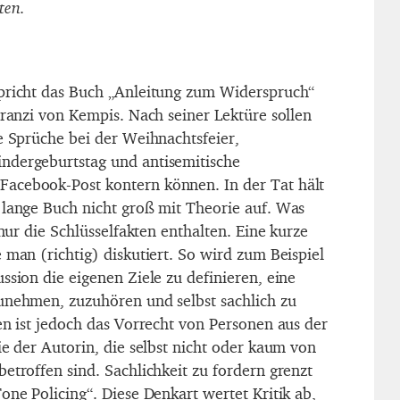
ten.
pricht das Buch „Anleitung zum Widerspruch“
Franzi von Kempis. Nach seiner Lektüre sollen
e Sprüche bei der Weihnachtsfeier,
ndergeburtstag und antisemitische
acebook-Post kontern können. In der Tat hält
 lange Buch nicht groß mit Theorie auf. Was
 nur die Schlüsselfakten enthalten. Eine kurze
 man (richtig) diskutiert. So wird zum Beispiel
ssion die eigenen Ziele zu definieren, eine
unehmen, zuzuhören und selbst sachlich zu
en ist jedoch das Vorrecht von Personen aus der
ie der Autorin, die selbst nicht oder kaum von
etroffen sind. Sachlichkeit zu fordern grenzt
one Policing“. Diese Denkart wertet Kritik ab,