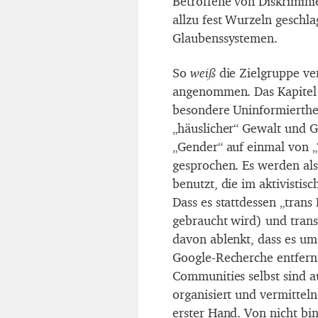
Betroffene von Diskriminie
allzu fest Wurzeln geschl
Glaubenssystemen.
So
weiß
die Zielgruppe verm
angenommen. Das Kapitel 
besondere Uninformierthe
„häuslicher“ Gewalt und G
„Gender“ auf einmal von „
gesprochen. Es werden als
benutzt, die im aktivistis
Dass es stattdessen „trans 
gebraucht wird) und transs
davon ablenkt, dass es um 
Google-Recherche entfern
Communities selbst sind a
organisiert und vermittel
erster Hand. Von nicht bi