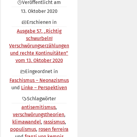
Veröffentlicht am
13. Oktober 2020
Erschienen in
Ausgabe 57, „Richtig
schwurbeln!
Verschwörungserzählungen
und rechte Kontinuitäten”
vom 13. Oktober 2020
Eingeordnet in
Faschismus – Neonazismus
Linke – Perspektiven
Schlagwörter
antisemitismus
verschwörungstheorien
klimawandel
rassismus
populismus
rosen ferreira
franzi von kempis