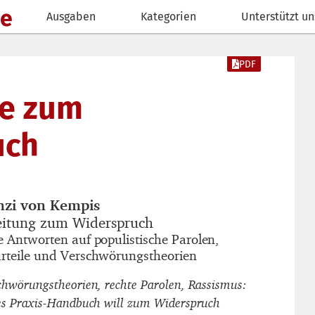
de
Ausgaben
Kategorien
Unterstützt un
PDF
e zum
uch
nzi von Kempis
autor_innen
eitung zum Widerspruch
titel
e Antworten auf populistische Parolen,
untertitel
rteile und Verschwörungstheorien
chwörungstheorien, rechte Parolen, Rassismus:
es Praxis-Handbuch will zum Widerspruch