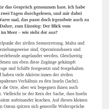
 für das Gespräch genommen hast. Ich habe
 zwei Tagen durchgelesen, und mir dabei
arte mal, das passt doch irgendwie auch zu
her, zum Einstieg: Der Blick vom
 im Meer – wie sieht der aus?
elpunkt der zivilen Seenotrettung. Malta und
ziehungsweise sind, Operationsbasen und
berlebende angelandet werden. Gleichzeitig
n denen um eben diese Zugänge gekämpft
ge und Schiffe festgesetzt und festgehalten
aben viele Aktivist:innen der zivilen
paltenes Verhältnis zu den Inseln (lacht).
r die Orte, aber wir begegnen ihnen auch
 Vielleicht ist der Kern der Sache, dass Inseln
sätze aufeinander krachen. Auf diesen kleinen
n Ozean spitzen sich generelle Widersprüche