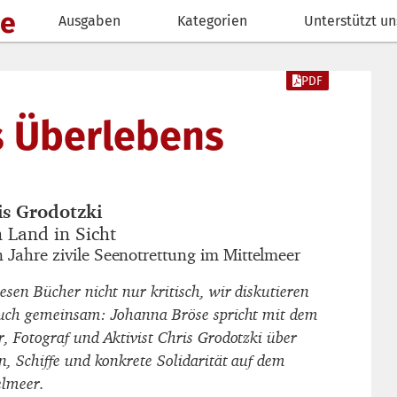
de
Ausgaben
Kategorien
Unterstützt un
PDF
s Überlebens
is Grodotzki
autor_innen
 Land in Sicht
titel
 Jahre zivile Seenotrettung im Mittelmeer
untertitel
esen Bücher nicht nur kritisch, wir diskutieren
auch gemeinsam: Johanna Bröse spricht mit dem
r, Fotograf und Aktivist Chris Grodotzki über
ln, Schiffe und konkrete Solidarität auf dem
elmeer.