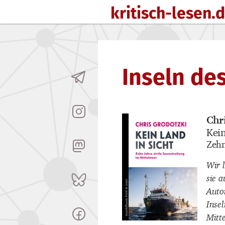
kritisch-lesen.
Zum Inhalt springen
Inseln de
Chr
Buch
Kein
Buch
Zehn
Buch
Wir l
sie 
Auto
Inse
Mitt