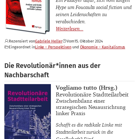
Ein Plädoyer dafür, sich vom langen
Hype um Foucaults social fiction und
seinen Leidenschaften zu
verabschieden.
Rezensiert von
Gabriele Heller
Vom
15. Oktober 2024
Eingeordnet in
Linke – Perspektiven
Ökonomie – Kapitalismus
Die Revolutionär*innen aus der
Nachbarschaft
Buchautor_innen
Vogliamo tutto (Hrsg.)
Buchtitel
Revolutionäre Stadtteilarbeit
Buchuntertitel
Zwischenbilanz einer
strategischen Neuausrichtung
linker Praxis
Schafft es die radikale Linke mit
Stadtteilarbeit zurück in die
Gesellschaft? Fünf