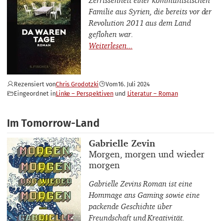
Zerrissenheit einer kommunistischen
Familie aus Syrien, die bereits vor der
Revolution 2011 aus dem Land
geflohen war.
Rezensiert von
Chris Grodotzki
Vom
16. Juli 2024
Eingeordnet in
Linke – Perspektiven
Literatur – Roman
Im Tomorrow-Land
Buchautor_innen
Gabrielle Zevin
Buchtitel
Morgen, morgen und wieder
morgen
Gabrielle Zevins Roman ist eine
Hommage ans Gaming sowie eine
packende Geschichte über
Freundschaft und Kreativität.