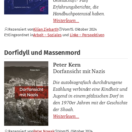
Erfahrungsberichte, die
Handbuchpotenzial haben.
Rezensiert von
Kilian Ziebarth
Vom
15. Oktober 2024
Eingeordnet in
Arbeit – Soziales
Linke – Perspektiven
Dorfidyll und Massenmord
Buchautor_innen
Peter Kern
Buchtitel
Dorfansicht mit Nazis
Die autobiografisch durchdrungene
Ezählung verbindet eine Kindheit und
Jugend in einem pfälzischen Dorf in
den 1970er Jahren mit der Geschichte
der Shoah.
Rezensiert von
Peter Nowak
Vom
15. Oktober 2024