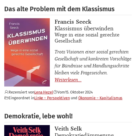
Das alte Problem mit dem Klassismus
Buchautor_innen
Francis Seeck
Buchtitel
Klassismus überwinden
Buchuntertitel
Wege in eine sozial gerechte
Gesellschaft
Trotz Visionen einer sozial gerechten
Gesellschaft und konkreten Vorschläge
für Bündnisse und Handlungsschritte
bleiben viele Fragezeichen.
Rezensiert von
Lena Hezel
Vom
15. Oktober 2024
Eingeordnet in
Linke – Perspektiven
Ökonomie – Kapitalismus
Demokratie, lebe wohl!
Buchautor_innen
Veith Selk
Buchtitel
Demokratiedämmerung