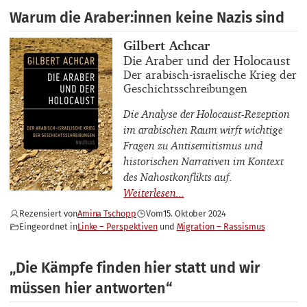
Warum die Araber:innen keine Nazis sind
Buchautor_innen
Gilbert Achcar
Buchtitel
Die Araber und der Holocaust
Buchuntertitel
Der arabisch-israelische Krieg der
Geschichtsschreibungen
Die Analyse der Holocaust-Rezeption
im arabischen Raum wirft wichtige
Fragen zu Antisemitismus und
historischen Narrativen im Kontext
des Nahostkonflikts auf.
Rezensiert von
Amina Tschopp
Vom
15. Oktober 2024
Eingeordnet in
Linke – Perspektiven
Migration – Rassismus
„Die Kämpfe finden hier statt und wir
müssen hier antworten“