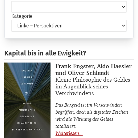
Kategorie
Kapital bis in alle Ewigkeit?
Buchautor_innen
Frank Engster, Aldo Haesler
und Oliver Schlaudt
Buchtitel
Kleine Philosophie des Geldes
im Augenblick seines
Verschwindens
Das Bargeld ist im Verschwinden
begriffen, doch als digitales Zeichen
wird die Wirkung des Geldes
totalisiert.