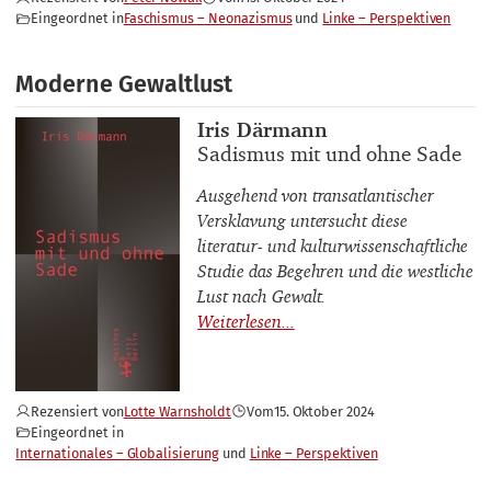
Eingeordnet in
Faschismus – Neonazismus
Linke – Perspektiven
Moderne Gewaltlust
Buchautor_innen
Iris Därmann
Buchtitel
Sadismus mit und ohne Sade
Ausgehend von transatlantischer
Versklavung untersucht diese
literatur- und kulturwissenschaftliche
Studie das Begehren und die westliche
Lust nach Gewalt.
Rezensiert von
Lotte Warnsholdt
Vom
15. Oktober 2024
Eingeordnet in
Internationales – Globalisierung
Linke – Perspektiven