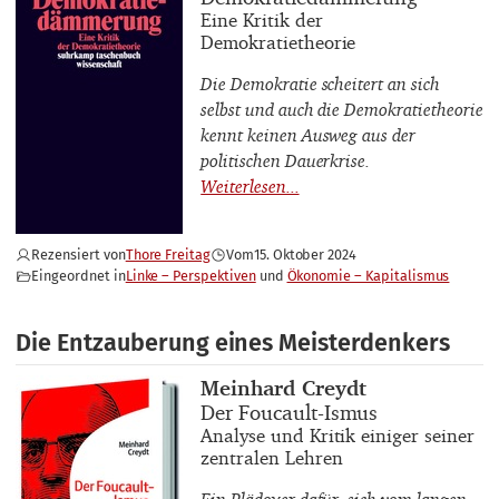
Buchuntertitel
Eine Kritik der
Demokratietheorie
Die Demokratie scheitert an sich
selbst und auch die Demokratietheorie
kennt keinen Ausweg aus der
politischen Dauerkrise.
Rezensiert von
Thore Freitag
Vom
15. Oktober 2024
Eingeordnet in
Linke – Perspektiven
Ökonomie – Kapitalismus
Die Entzauberung eines Meisterdenkers
Buchautor_innen
Meinhard Creydt
Buchtitel
Der Foucault-Ismus
Buchuntertitel
Analyse und Kritik einiger seiner
zentralen Lehren