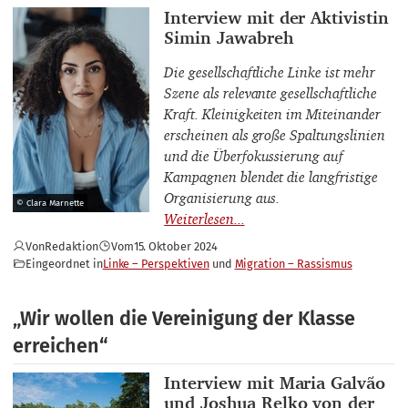
Interviewpartner_innen
Interview mit der Aktivistin
Simin Jawabreh
Die gesellschaftliche Linke ist mehr
Szene als relevante gesellschaftliche
Kraft. Kleinigkeiten im Miteinander
erscheinen als große Spaltungslinien
und die Überfokussierung auf
Kampagnen blendet die langfristige
Organisierung aus.
© Clara Marnette
Von
Redaktion
Vom
15. Oktober 2024
Eingeordnet in
Linke – Perspektiven
Migration – Rassismus
„Wir wollen die Vereinigung der Klasse
erreichen“
Interviewpartner_innen
Interview mit Maria Galvão
und Joshua Relko von der