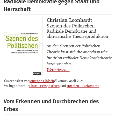
Radikale Demokratie gegen Staat und
Herrschaft
Buchautor_innen
Christian Leonhardt
Buchtitel
Szenen des Politischen
Buchuntertitel
Radikale Demokratie und
aktivistische Theorieproduktion
An den Grenzen der Politischen
Theorie lässt sich die anarchistische
Intuition radikaler Demokratietheorie
herausschälen.
Rezensiert von
Jonathan Eibisch
Vom
08. April 2025
Eingeordnet in
Linke – Perspektiven
Parteien – Parlamente
Vom Erkennen und Durchbrechen des
Erbes