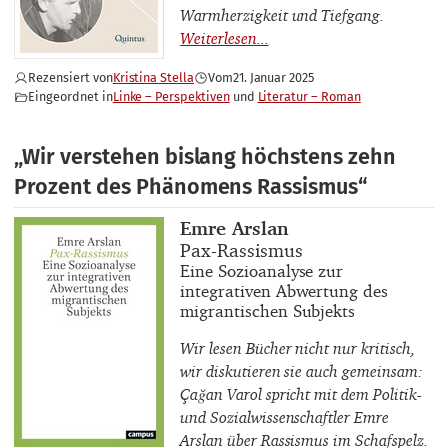
Warmherzigkeit und Tiefgang.
Rezensiert von
Kristina Stella
Vom
21. Januar 2025
Eingeordnet in
Linke – Perspektiven
Literatur – Roman
„Wir verstehen bislang höchstens zehn
Prozent des Phänomens Rassismus“
Buchautor_innen
Emre Arslan
Buchtitel
Pax-Rassismus
Buchuntertitel
Eine Sozioanalyse zur
integrativen Abwertung des
migrantischen Subjekts
Wir lesen Bücher nicht nur kritisch,
wir diskutieren sie auch gemeinsam:
Çağan Varol spricht mit dem Politik-
und Sozialwissenschaftler Emre
Arslan über Rassismus im Schafspelz.