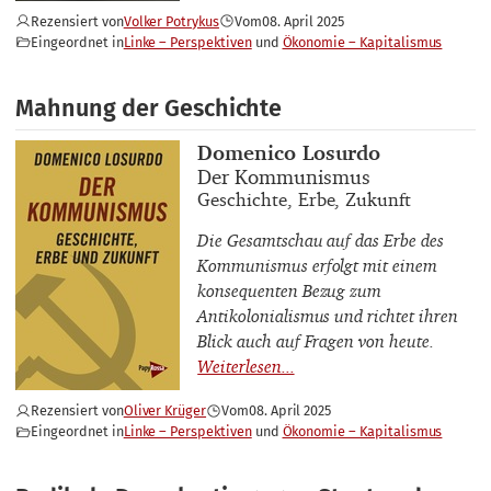
Rezensiert von
Volker Potrykus
Vom
08. April 2025
Eingeordnet in
Linke – Perspektiven
Ökonomie – Kapitalismus
Mahnung der Geschichte
Buchautor_innen
Domenico Losurdo
Buchtitel
Der Kommunismus
Buchuntertitel
Geschichte, Erbe, Zukunft
Die Gesamtschau auf das Erbe des
Kommunismus erfolgt mit einem
konsequenten Bezug zum
Antikolonialismus und richtet ihren
Blick auch auf Fragen von heute.
Rezensiert von
Oliver Krüger
Vom
08. April 2025
Eingeordnet in
Linke – Perspektiven
Ökonomie – Kapitalismus