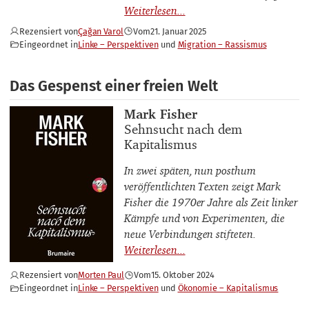
Rezensiert von
Çağan Varol
Vom
21. Januar 2025
Eingeordnet in
Linke – Perspektiven
Migration – Rassismus
Das Gespenst einer freien Welt
Buchautor_innen
Mark Fisher
Buchtitel
Sehnsucht nach dem
Kapitalismus
In zwei späten, nun posthum
veröffentlichten Texten zeigt Mark
Fisher die 1970er Jahre als Zeit linker
Kämpfe und von Experimenten, die
neue Verbindungen stifteten.
Rezensiert von
Morten Paul
Vom
15. Oktober 2024
Eingeordnet in
Linke – Perspektiven
Ökonomie – Kapitalismus