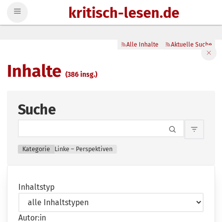
kritisch-lesen.de
Zum Inhalt springen
Alle Inhalte
Aktuelle Suche
Filte
Inhalte
(386 insg.)
Suche
Inhalts
Kategorie
Linke – Perspektiven
Inhaltstyp
Autor:in