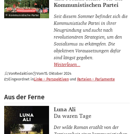
Kommunistischen Partei
Seit diesem Sommer befindet sich die
© Kommunistische Partei
Kommunistische Partei in ihrer
Neugründung und sucht nach
revolutionären Strategien, um den
Sozialismus zu erkämpfen. Die
objektiven Voraussetzungen dafür
sind längst gegeben.
Von
Redaktion
Vom
15. Oktober 2024
Eingeordnet in
Linke – Perspektiven
Parteien – Parlamente
Aus der Ferne
Buchautor_innen
Luna Ali
Buchtitel
Da waren Tage
Der wilde Roman erzählt von der