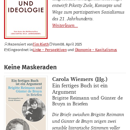
entwirft Piketty Ziele, Konzepte und
Wege zum partizipativen Sozialismus
des 21. Jahrhunderts.
Rezensiert von
Tim Rieth
Vom
08. April 2025
Eingeordnet in
Linke – Perspektiven
Ökonomie – Kapitalismus
Keine Maskeraden
Buchautor_innen
Carola Wiemers (
Hg.
)
Buchtitel
Ein fertiges Buch ist ein
Argument
Buchuntertitel
Brigitte Reimann und Günter de
Bruyn in Briefen
Die Briefe zwischen Brigitte Reimann
und Günter de Bruyn zeigen zwei
sensible literarische Stimmen voller