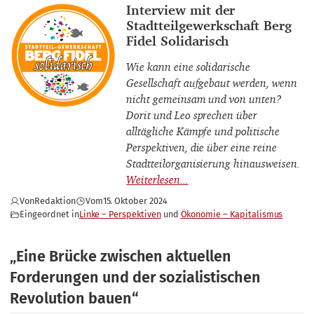
Interviewpartner_innen
Interview mit der
Stadtteilgewerkschaft Berg
Fidel Solidarisch
Wie kann eine solidarische
Gesellschaft aufgebaut werden, wenn
nicht gemeinsam und von unten?
Dorit und Leo sprechen über
alltägliche Kämpfe und politische
Perspektiven, die über eine reine
Stadtteilorganisierung hinausweisen.
Von
Redaktion
Vom
15. Oktober 2024
Eingeordnet in
Linke – Perspektiven
Ökonomie – Kapitalismus
„Eine Brücke zwischen aktuellen
Forderungen und der sozialistischen
Revolution bauen“