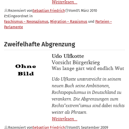
Rezensiert von
Sebastian Friedrich
Vom
01. März 2010
Eingeordnet in
Faschismus – Neonazismus
Migration – Rassismus
Parteien –
Parlamente
Zweifelhafte Abgrenzung
Buchautor_innen
Udo Ulfkotte
Buchtitel
Vorsicht Bürgerkrieg
Buchuntertitel
Was lange gärt wird endlich Wut
Udo Ulfkotte unterstreicht in seinem
neuen Buch seine Ambitionen,
Rechtspopulismus in Deutschland zu
verankern. Die Abgrenzungen zum
Rechts"extrem"ismus sind dabei nichts
weiter als Phrasen.
Rezensiert von
Sebastian Friedrich
Vom
01. September 2009