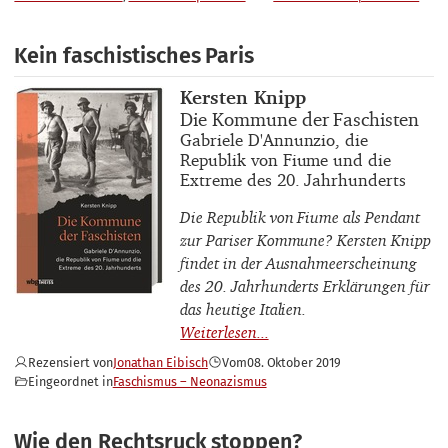
Kein faschistisches Paris
Buchautor_innen
Kersten Knipp
Buchtitel
Die Kommune der Faschisten
Buchuntertitel
Gabriele D'Annunzio, die
Republik von Fiume und die
Extreme des 20. Jahrhunderts
Die Republik von Fiume als Pendant
zur Pariser Kommune? Kersten Knipp
findet in der Ausnahmeerscheinung
des 20. Jahrhunderts Erklärungen für
das heutige Italien.
Rezensiert von
Jonathan Eibisch
Vom
08. Oktober 2019
Eingeordnet in
Faschismus – Neonazismus
Wie den Rechtsruck stoppen?