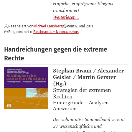
einfache, einprägsame Slogans
transformiert.
Rezensiert von
Michael Lausberg
Vom
12. Mai 2011
Eingeordnet in
Faschismus – Neonazismus
Handreichungen gegen die extreme
Rechte
Buchautor_innen
Stephan Braun / Alexander
Geisler / Martin Gerster
(Hg.)
Buchtitel
Strategien der extremen
Rechten
Buchuntertitel
Hintergründe – Analysen –
Antworten
Der voluminöse Sammelband vereint
37 wissenschaftliche und