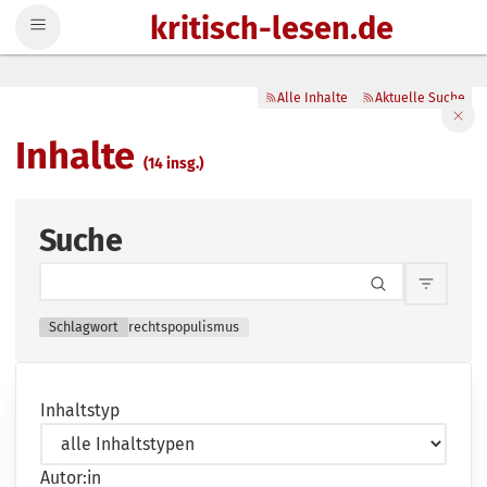
kritisch-lesen.de
Zum Inhalt springen
Alle Inhalte
Aktuelle Suche
Filte
Inhalte
(14 insg.)
Suche
Inhalts
Schlagwort
rechtspopulismus
Inhaltstyp
Autor:in