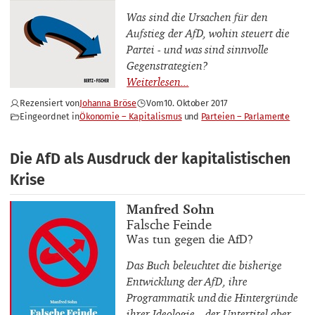
Was sind die Ursachen für den
Aufstieg der AfD, wohin steuert die
Partei - und was sind sinnvolle
Gegenstrategien?
Rezensiert von
Johanna Bröse
Vom
10. Oktober 2017
Eingeordnet in
Ökonomie – Kapitalismus
Parteien – Parlamente
Die AfD als Ausdruck der kapitalistischen
Krise
Buchautor_innen
Manfred Sohn
Buchtitel
Falsche Feinde
Buchuntertitel
Was tun gegen die AfD?
Das Buch beleuchtet die bisherige
Entwicklung der AfD, ihre
Programmatik und die Hintergründe
ihrer Ideologie – der Untertitel aber