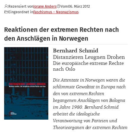
Rezensiert von
Jorane Anders
Vom
06. März 2012
Eingeordnet in
Faschismus – Neonazismus
Reaktionen der extremen Rechten nach
den Anschlägen in Norwegen
Buchautor_innen
Bernhard Schmid
Buchtitel
Distanzieren Leugnen Drohen
Buchuntertitel
Die europäische extreme Rechte
nach Oslo
Die Attentate in Norwegen waren die
schlimmste Gewalttat in Europa nach
den von extremen Rechten
begangenen Anschlägen von Bologna
im Jahre 1980. Bernhard Schmid
arbeitet die ideologische
Verantwortung von Parteien und
Theorieorganen der extremen Rechten