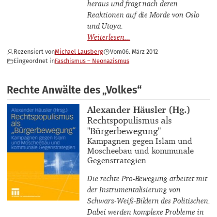
heraus und fragt nach deren
Reaktionen auf die Morde von Oslo
und Utöya.
Rezensiert von
Michael Lausberg
Vom
06. März 2012
Eingeordnet in
Faschismus – Neonazismus
Rechte Anwälte des „Volkes“
Buchautor_innen
Alexander Häusler (Hg.)
Buchtitel
Rechtspopulismus als
"Bürgerbewegung"
Buchuntertitel
Kampagnen gegen Islam und
Moscheebau und kommunale
Gegenstrategien
Die rechte Pro-Bewegung arbeitet mit
der Instrumentalisierung von
Schwarz-Weiß-Bildern des Politischen.
Dabei werden komplexe Probleme in