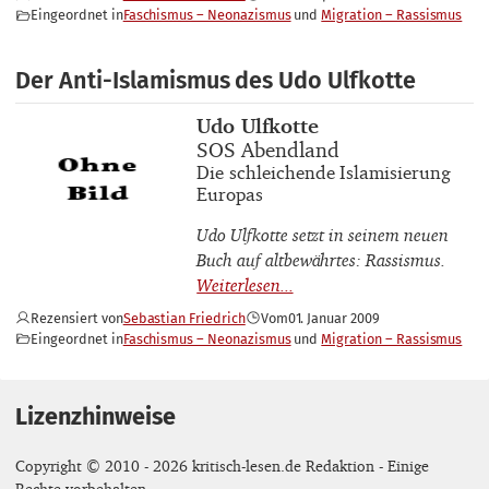
Eingeordnet in
Faschismus – Neonazismus
Migration – Rassismus
Der Anti-Islamismus des Udo Ulfkotte
Buchautor_innen
Udo Ulfkotte
Buchtitel
SOS Abendland
Buchuntertitel
Die schleichende Islamisierung
Europas
Udo Ulfkotte setzt in seinem neuen
Buch auf altbewährtes: Rassismus.
Rezensiert von
Sebastian Friedrich
Vom
01. Januar 2009
Eingeordnet in
Faschismus – Neonazismus
Migration – Rassismus
Lizenzhinweise
Copyright © 2010 - 2026 kritisch-lesen.de Redaktion - Einige
Rechte vorbehalten