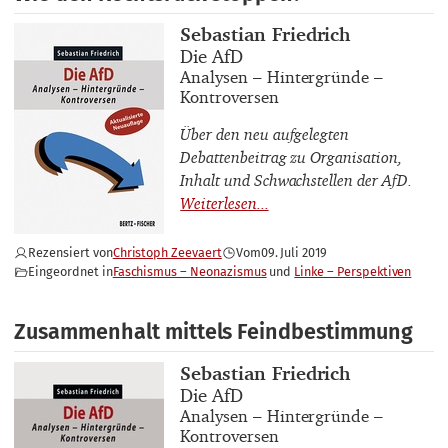
Buchautor_innen
Sebastian Friedrich
Buchtitel
Die AfD
Buchuntertitel
Analysen – Hintergründe –
Kontroversen
Über den neu aufgelegten
Debattenbeitrag zu Organisation,
Inhalt und Schwachstellen der AfD.
Rezensiert von
Christoph Zeevaert
Vom
09. Juli 2019
Eingeordnet in
Faschismus – Neonazismus
Linke – Perspektiven
Zusammenhalt mittels Feindbestimmung
Buchautor_innen
Sebastian Friedrich
Buchtitel
Die AfD
Buchuntertitel
Analysen – Hintergründe –
Kontroversen