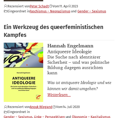
Rezensiert von
Peter Schadt
Vom
11. April 2023
Eingeordnet in
Faschismus – Neonazismus
Gender – Sexismus
Ein Werkzeug des queerfeministischen
Kampfes
Buchautor_innen
Hannah Engelmann
Buchtitel
Antiqueere Ideologie
Buchuntertitel
Die Suche nach identitärer
Sicherheit – und was politische
Bildung dagegen ausrichten
kann
Was ist antiqueere Ideologie und wie
können wir damit umgehen?
Rezensiert von
Anouk Wiegand
Vom
14. Juli 2020
Eingeordnet in
Gender – Sexismus
Linke – Perspektiven
Ökonomie – Kapitalismus