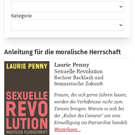
Kategorie
Anleitung für die moralische Herrschaft
Buchautor_innen
Laurie Penny
Buchtitel
Sexuelle Revolution
Buchuntertitel
Rechter Backlash und
feministische Zukunft
Frauen, die sich gerne führen lassen,
werden die Verhältnisse nicht zum
Tanzen bringen. Warum es sich bei
der „Kultur des Consent“ um eine
Einwilligung ins Patriarchat handelt.