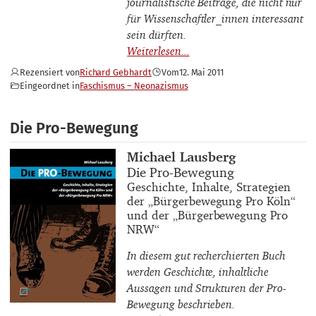
journalistische Beiträge, die nicht nur
für Wissenschaftler_innen interessant
sein dürften.
Rezensiert von
Richard Gebhardt
Vom
12. Mai 2011
Eingeordnet in
Faschismus – Neonazismus
Die Pro-Bewegung
Buchautor_innen
Michael Lausberg
Buchtitel
Die Pro-Bewegung
Buchuntertitel
Geschichte, Inhalte, Strategien
der „Bürgerbewegung Pro Köln“
und der „Bürgerbewegung Pro
NRW“
In diesem gut recherchierten Buch
werden Geschichte, inhaltliche
Aussagen und Strukturen der Pro-
Bewegung beschrieben.