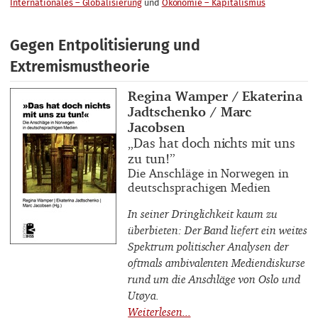
Internationales – Globalisierung
Ökonomie – Kapitalismus
Gegen Entpolitisierung und
Extremismustheorie
Buchautor_innen
Regina Wamper / Ekaterina
Jadtschenko / Marc
Jacobsen
Buchtitel
„Das hat doch nichts mit uns
zu tun!”
Buchuntertitel
Die Anschläge in Norwegen in
deutschsprachigen Medien
In seiner Dringlichkeit kaum zu
überbieten: Der Band liefert ein weites
Spektrum politischer Analysen der
oftmals ambivalenten Mediendiskurse
rund um die Anschläge von Oslo und
Utøya.