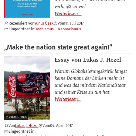
verheißt zu viel.
Rezensiert von
Yunus Özak
Vom
11. Juli 2017
Eingeordnet in
Faschismus – Neonazismus
„Make the nation state great again!“
Thema
Essay von Lukas J. Hezel
Warum Globalisierungskritik längst
keine Domäne der Linken mehr ist
und was das mit dem Nationalstaat
und seiner Krise zu tun hat.
© Lukas J. Hezel
Von
Lukas J. Hezel
Vom
04. April 2017
Eingeordnet in