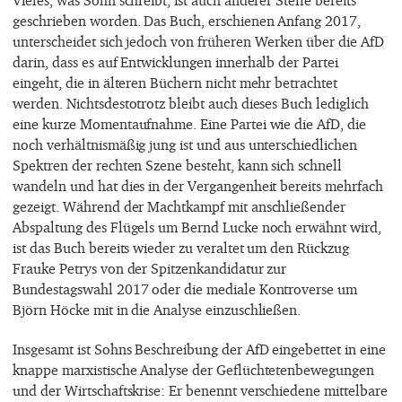
Vieles, was Sohn schreibt, ist auch anderer Stelle bereits
geschrieben worden. Das Buch, erschienen Anfang 2017,
unterscheidet sich jedoch von früheren Werken über die AfD
darin, dass es auf Entwicklungen innerhalb der Partei
eingeht, die in älteren Büchern nicht mehr betrachtet
werden. Nichtsdestotrotz bleibt auch dieses Buch lediglich
eine kurze Momentaufnahme. Eine Partei wie die AfD, die
noch verhältnismäßig jung ist und aus unterschiedlichen
Spektren der rechten Szene besteht, kann sich schnell
wandeln und hat dies in der Vergangenheit bereits mehrfach
gezeigt. Während der Machtkampf mit anschließender
Abspaltung des Flügels um Bernd Lucke noch erwähnt wird,
ist das Buch bereits wieder zu veraltet um den Rückzug
Frauke Petrys von der Spitzenkandidatur zur
Bundestagswahl 2017 oder die mediale Kontroverse um
Björn Höcke mit in die Analyse einzuschließen.
Insgesamt ist Sohns Beschreibung der AfD eingebettet in eine
knappe marxistische Analyse der Geflüchtetenbewegungen
und der Wirtschaftskrise: Er benennt verschiedene mittelbare