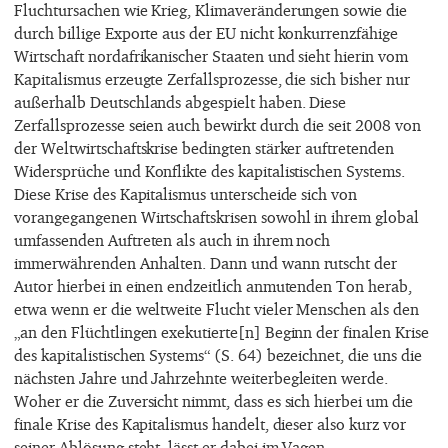
Fluchtursachen wie Krieg, Klimaveränderungen sowie die
durch billige Exporte aus der EU nicht konkurrenzfähige
Wirtschaft nordafrikanischer Staaten und sieht hierin vom
Kapitalismus erzeugte Zerfallsprozesse, die sich bisher nur
außerhalb Deutschlands abgespielt haben. Diese
Zerfallsprozesse seien auch bewirkt durch die seit 2008 von
der Weltwirtschaftskrise bedingten stärker auftretenden
Widersprüche und Konflikte des kapitalistischen Systems.
Diese Krise des Kapitalismus unterscheide sich von
vorangegangenen Wirtschaftskrisen sowohl in ihrem global
umfassenden Auftreten als auch in ihrem noch
immerwährenden Anhalten. Dann und wann rutscht der
Autor hierbei in einen endzeitlich anmutenden Ton herab,
etwa wenn er die weltweite Flucht vieler Menschen als den
„an den Flüchtlingen exekutierte[n] Beginn der finalen Krise
des kapitalistischen Systems“ (S. 64) bezeichnet, die uns die
nächsten Jahre und Jahrzehnte weiterbegleiten werde.
Woher er die Zuversicht nimmt, dass es sich hierbei um die
finale Krise des Kapitalismus handelt, dieser also kurz vor
seiner Ablösung steht, lässt er dabei im Vagen.