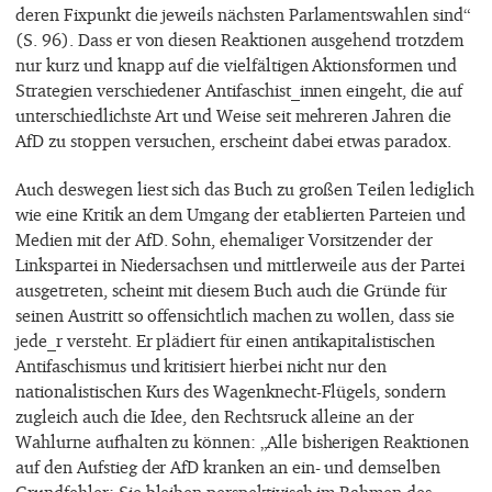
deren Fixpunkt die jeweils nächsten Parlamentswahlen sind“
(S. 96). Dass er von diesen Reaktionen ausgehend trotzdem
nur kurz und knapp auf die vielfältigen Aktionsformen und
Strategien verschiedener Antifaschist_innen eingeht, die auf
unterschiedlichste Art und Weise seit mehreren Jahren die
AfD zu stoppen versuchen, erscheint dabei etwas paradox.
Auch deswegen liest sich das Buch zu großen Teilen lediglich
wie eine Kritik an dem Umgang der etablierten Parteien und
Medien mit der AfD. Sohn, ehemaliger Vorsitzender der
Linkspartei in Niedersachsen und mittlerweile aus der Partei
ausgetreten, scheint mit diesem Buch auch die Gründe für
seinen Austritt so offensichtlich machen zu wollen, dass sie
jede_r versteht. Er plädiert für einen antikapitalistischen
Antifaschismus und kritisiert hierbei nicht nur den
nationalistischen Kurs des Wagenknecht-Flügels, sondern
zugleich auch die Idee, den Rechtsruck alleine an der
Wahlurne aufhalten zu können: „Alle bisherigen Reaktionen
auf den Aufstieg der AfD kranken an ein- und demselben
Grundfehler: Sie bleiben perspektivisch im Rahmen des