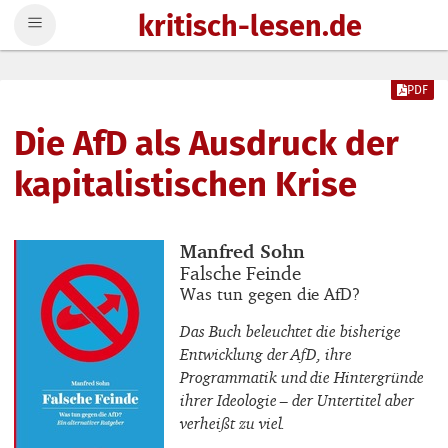
kritisch-lesen.de
Zum Inhalt springen
PDF
Die AfD als Ausdruck der
kapitalistischen Krise
Buchautor_innen
Manfred Sohn
Buchtitel
Falsche Feinde
Buchuntertitel
Was tun gegen die AfD?
Das Buch beleuchtet die bisherige
Entwicklung der AfD, ihre
Programmatik und die Hintergründe
ihrer Ideologie – der Untertitel aber
verheißt zu viel.