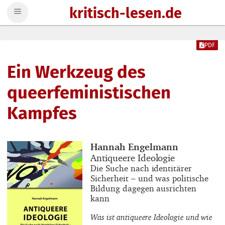
kritisch-lesen.de
Zum Inhalt springen
PDF
Ein Werkzeug des
queerfeministischen
Kampfes
Buchautor_innen
Hannah Engelmann
Buchtitel
Antiqueere Ideologie
Buchuntertitel
Die Suche nach identitärer
Sicherheit – und was politische
Bildung dagegen ausrichten
kann
Was ist antiqueere Ideologie und wie