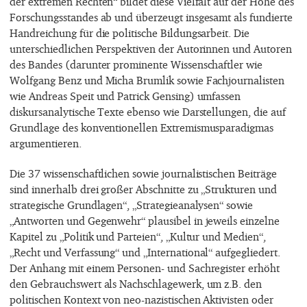
der extremen Rechten“ bildet diese Vielfalt auf der Höhe des
Forschungsstandes ab und überzeugt insgesamt als fundierte
Handreichung für die politische Bildungsarbeit. Die
unterschiedlichen Perspektiven der Autorinnen und Autoren
des Bandes (darunter prominente Wissenschaftler wie
Wolfgang Benz und Micha Brumlik sowie Fachjournalisten
wie Andreas Speit und Patrick Gensing) umfassen
diskursanalytische Texte ebenso wie Darstellungen, die auf
Grundlage des konventionellen Extremismusparadigmas
argumentieren.
Die 37 wissenschaftlichen sowie journalistischen Beiträge
sind innerhalb drei großer Abschnitte zu „Strukturen und
strategische Grundlagen“, „Strategieanalysen“ sowie
„Antworten und Gegenwehr“ plausibel in jeweils einzelne
Kapitel zu „Politik und Parteien“, „Kultur und Medien“,
„Recht und Verfassung“ und „International“ aufgegliedert.
Der Anhang mit einem Personen- und Sachregister erhöht
den Gebrauchswert als Nachschlagewerk, um z.B. den
politischen Kontext von neo-nazistischen Aktivisten oder