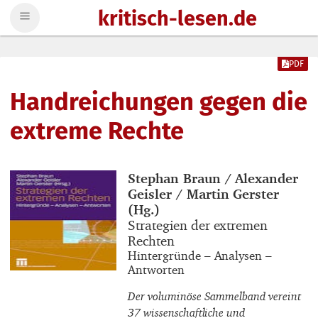
kritisch-lesen.de
Zum Inhalt springen
PDF
Handreichungen gegen die
extreme Rechte
Buchautor_innen
Stephan Braun / Alexander
Geisler / Martin Gerster
(Hg.)
Buchtitel
Strategien der extremen
Rechten
Buchuntertitel
Hintergründe – Analysen –
Antworten
Der voluminöse Sammelband vereint
37 wissenschaftliche und