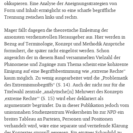
okkupieren. Eine Analyse der Aneignungsstrategien von
Form und Inhalt ermöglicht so eine scharfe begriffliche
Trennung zwischen links und rechts.
Mager fällt dagegen die theoretische Einleitung der
ansonsten verdienstvollen Herausgeber aus. Hier werden in
Bezug auf Terminologie, Konzept und Methodik Ansprüche
formuliert, die später nicht eingelöst werden. Schon
angesichts der in diesem Band versammelten Vielzahl der
Phänomene und Zugänge zum Thema scheint eine kohärente
Einigung auf eine Begriffsbestimmung wie „extreme Rechte“
kaum möglich. Zu wenig ausgearbeitet wird die „Problematik
des Extremismusbegriffs“ (S. 14). Auch der nicht nur für die
Titelwahl zentrale „analytische[n] Mehrwert des Konzepts
‚extreme Rechte‘“ (S. 15) wird eher deklariert als
argumentativ begründet. Da in dieser Publikation jedoch vom
unionsnahen Studienzentrum Weikersheim bis zur
NPD
ein
breites Tableau an Parteien, Personen und Positionen
verhandelt wird, wäre eine separate und vertiefende Klärung
des Kontextes sinnvoll gewesen. Ein einziges Schaubild zu