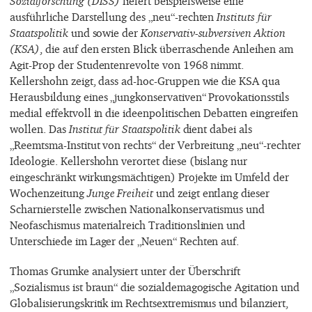
Sozialforschung (DISS)
liefert beispielsweise eine
ausführliche Darstellung des „neu“-rechten
Instituts für
Staatspolitik
und sowie der
Konservativ-subversiven Aktion
(KSA)
, die auf den ersten Blick überraschende Anleihen am
Agit-Prop der Studentenrevolte von 1968 nimmt.
Kellershohn zeigt, dass ad-hoc-Gruppen wie die KSA qua
Herausbildung eines „jungkonservativen“ Provokationsstils
medial effektvoll in die ideenpolitischen Debatten eingreifen
wollen. Das
Institut für Staatspolitik
dient dabei als
„Reemtsma-Institut von rechts“ der Verbreitung „neu“-rechter
Ideologie. Kellershohn verortet diese (bislang nur
eingeschränkt wirkungsmächtigen) Projekte im Umfeld der
Wochenzeitung
Junge Freiheit
und zeigt entlang dieser
Scharnierstelle zwischen Nationalkonservatismus und
Neofaschismus materialreich Traditionslinien und
Unterschiede im Lager der „Neuen“ Rechten auf.
Thomas Grumke analysiert unter der Überschrift
„Sozialismus ist braun“ die sozialdemagogische Agitation und
Globalisierungskritik im Rechtsextremismus und bilanziert,