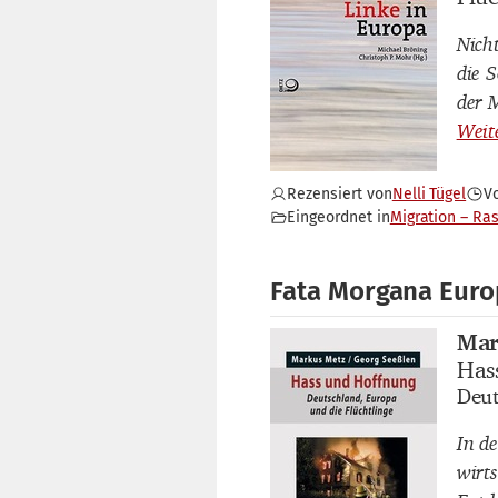
Nich
die 
der 
Rezensiert von
Nelli Tügel
V
Eingeordnet in
Migration – Ra
Fata Morgana Euro
Mar
Buch
Has
Buch
Deut
Buch
In de
wirts