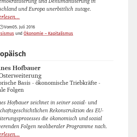
emokratisierung und Dehumanisierung in
schland und Europa unerbittlich zutage.
Vom
05. Juli 2016
ssismus
Ökonomie – Kapitalismus
ropäisch
nes Hofbauer
autor_innen
Osterweiterung
titel
orische Basis - ökonomische Triebkräfte -
untertitel
ale Folgen
es Hofbauer zeichnet in seiner sozial- und
schaftsgeschichtlichen Rekonstruktion des EU-
iterungsprozesses die ökonomisch und sozial
eerenden Folgen neoliberaler Programme nach.