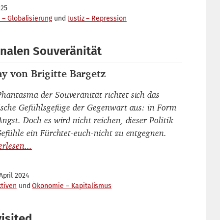
025
 – Globalisierung
Justiz – Repression
onalen Souveränität
ay von Brigitte Bargetz
ma
hantasma der Souveränität richtet sich das
tische Gefühlsgefüge der Gegenwart aus: in Form
ngst. Doch es wird nicht reichen, dieser Politik
Gefühle ein Fürchtet-euch-nicht zu entgegnen.
April 2024
ktiven
Ökonomie – Kapitalismus
isited