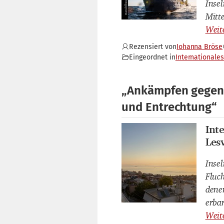
Inse
Mitt
Rezensiert von
Johanna Bröse
Eingeordnet in
Internationales
„Ankämpfen gegen 
und Entrechtung“
Int
Inte
Les
Insel
Fluch
dene
erba