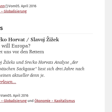
ann
Vom
05. April 2016
 – Globalisierung
ls
ćko Horvat / Slavoj Žižek
autor_innen
 will Europa?
titel
et uns vor den Rettern
untertitel
oj Žižeks und Srećko Horvats Analyse „der
päischen Sackgasse“ liest sich drei Jahre nach
heinen aktueller denn je.
Vom
05. April 2016
 – Globalisierung
Ökonomie – Kapitalismus