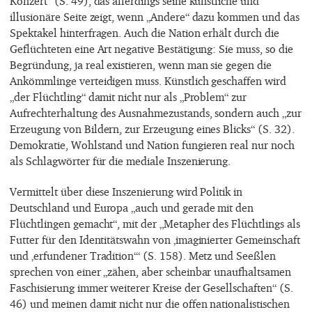
Konzert“ (S. 49), das allerdings seine künstliche und
illusionäre Seite zeigt, wenn „Andere“ dazu kommen und das
Spektakel hinterfragen. Auch die Nation erhält durch die
Geflüchteten eine Art negative Bestätigung: Sie muss, so die
Begründung, ja real existieren, wenn man sie gegen die
Ankömmlinge verteidigen muss. Künstlich geschaffen wird
„der Flüchtling“ damit nicht nur als „Problem“ zur
Aufrechterhaltung des Ausnahmezustands, sondern auch „zur
Erzeugung von Bildern, zur Erzeugung eines Blicks“ (S. 32).
Demokratie, Wohlstand und Nation fungieren real nur noch
als Schlagwörter für die mediale Inszenierung.
Vermittelt über diese Inszenierung wird Politik in
Deutschland und Europa „auch und gerade mit den
Flüchtlingen gemacht“, mit der „Metapher des Flüchtlings als
Futter für den Identitätswahn von ‚imaginierter Gemeinschaft
und ‚erfundener Tradition‘“ (S. 158). Metz und Seeßlen
sprechen von einer „zähen, aber scheinbar unaufhaltsamen
Faschisierung immer weiterer Kreise der Gesellschaften“ (S.
46) und meinen damit nicht nur die offen nationalistischen