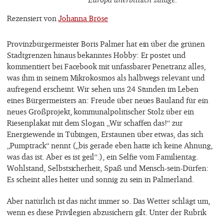
Rezensiert von
Johanna Bröse
Provinzbürgermeister Boris Palmer hat ein über die grünen
Stadtgrenzen hinaus bekanntes Hobby: Er postet und
kommentiert bei Facebook mit unfassbarer Penetranz alles,
was ihm in seinem Mikrokosmos als halbwegs relevant und
aufregend erscheint. Wir sehen uns 24 Stunden im Leben
eines Bürgermeisters an: Freude über neues Bauland für ein
neues Großprojekt, kommunalpolitischer Stolz über ein
Riesenplakat mit dem Slogan „Wir schaffen das!“ zur
Energiewende in Tübingen, Erstaunen über etwas, das sich
„Pumptrack“ nennt („bis gerade eben hatte ich keine Ahnung,
was das ist. Aber es ist geil“.), ein Selfie vom Familientag.
Wohlstand, Selbstsicherheit, Spaß und Mensch-sein-Dürfen:
Es scheint alles heiter und sonnig zu sein in Palmerland.
Aber natürlich ist das nicht immer so. Das Wetter schlägt um,
wenn es diese Privilegien abzusichern gilt. Unter der Rubrik