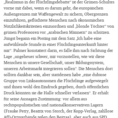
„Realismus in der Flüchtlingsdebatte“ ist der Grünen-Schultes
vorne mit dabei, wenn es darum geht, die europäischen
Außengrenzen mit Waffengewalt zu sichern, Obergrenzen
einzuführen, geflüchtete Menschen nach ökonomischen
Nützlichkeitskriterien einzuordnen und „blonde Töchter“ von
grünen Professoren vor „arabischen Männern“ zu schützen.
Jüngst begann ein Posting mit dem Satz „Ich habe eine
aufwühlende Stunde in einer Flüchtlingsunterkunft hinter
mir“. Palmer konstatiert darin, es falle ihm nach Sichtung der
Lage „ungeheuer schwer, mir vorzustellen, wie wir diese
Menschen in unsere Gesellschaft, unser Bildungssystem,
unseren Arbeitsmarkt integrieren sollen“. Die Menschen dort
sollten dankbar sein, aber stattdessen habe „eine dubiose
Gruppe von Linksautonomen die Flüchtlinge aufgewiegelt
und ihnen wohl den Eindruck gegeben, durch öffentlichen
Druck könnten sie die Halle schneller verlassen“. Er erhält
für seine Aussagen Zustimmung: vor allem aus
rechtspopulistischen und nationalkonservativen Lagern
(Frauke Petry, Beatrix von Storch, der Kopp-Verlag, zahllose
AfD-Ortsverbände teilen den Beitrag), aber auch aus SPD