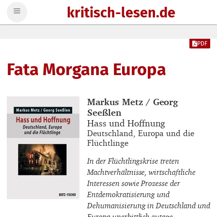
kritisch-lesen.de
Zum Inhalt springen
PDF
Fata Morgana Europa
Buchautor_innen
Markus Metz / Georg
Seeßlen
Buchtitel
Hass und Hoffnung
Buchuntertitel
Deutschland, Europa und die
Flüchtlinge
In der Flüchtlingskrise treten
Machtverhältnisse, wirtschaftliche
Interessen sowie Prozesse der
Entdemokratisierung und
Dehumanisierung in Deutschland und
Europa unerbittlich zutage.