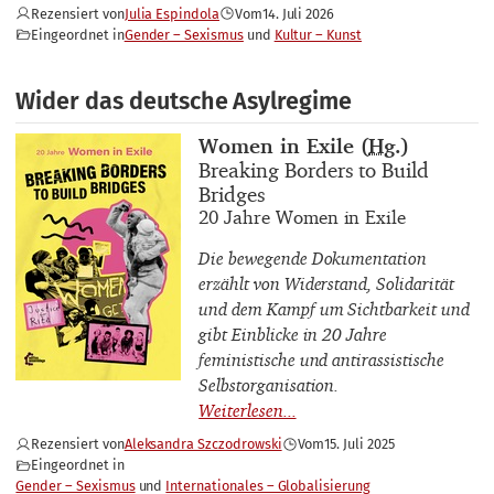
Rezensiert von
Julia Espindola
Vom
14. Juli 2026
Eingeordnet in
Gender – Sexismus
Kultur – Kunst
Wider das deutsche Asylregime
Buchautor_innen
Women in Exile (
Hg.
)
Buchtitel
Breaking Borders to Build
Bridges
Buchuntertitel
20 Jahre Women in Exile
Die bewegende Dokumentation
erzählt von Widerstand, Solidarität
und dem Kampf um Sichtbarkeit und
gibt Einblicke in 20 Jahre
feministische und antirassistische
Selbstorganisation.
Rezensiert von
Aleksandra Szczodrowski
Vom
15. Juli 2025
Eingeordnet in
Gender – Sexismus
Internationales – Globalisierung