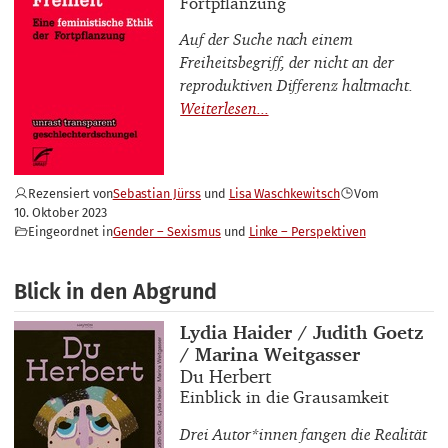
Fortpflanzung
Auf der Suche nach einem
Freiheitsbegriff, der nicht an der
reproduktiven Differenz haltmacht.
Rezensiert von
Sebastian Jürss
Lisa Waschkewitsch
Vom
10. Oktober 2023
Eingeordnet in
Gender – Sexismus
Linke – Perspektiven
Blick in den Abgrund
Buchautor_innen
Lydia Haider / Judith Goetz
/ Marina Weitgasser
Buchtitel
Du Herbert
Buchuntertitel
Einblick in die Grausamkeit
Drei Autor*innen fangen die Realität