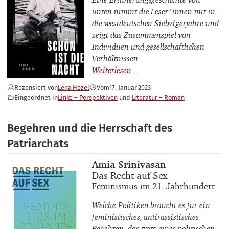
unten nimmt die Leser*innen mit in
die westdeutschen Siebzigerjahre und
zeigt das Zusammenspiel von
Individuen und gesellschaftlichen
Verhältnissen.
Rezensiert von
Lena Hezel
Vom
17. Januar 2023
Eingeordnet in
Linke – Perspektiven
Literatur – Roman
Begehren und die Herrschaft des
Patriarchats
Buchautor_innen
Amia Srinivasan
Buchtitel
Das Recht auf Sex
Buchuntertitel
Feminismus im 21. Jahrhundert
Welche Politiken braucht es für ein
feministisches, antirassistisches
Begehren, das trotz eines politischen