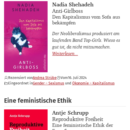
Buchautor_innen
Nadia Shehadeh
Buchtitel
Anti-Girlboss
Buchuntertitel
Den Kapitalismus vom Sofa aus
bekämpfen
Der Neoliberalismus produziert am
laufenden Band Top-Girls. Wieso es
gut ist, da nicht mitzumachen.
Rezensiert von
Andrea Strübe
Vom
16. Juli 2024
Eingeordnet in
Gender – Sexismus
Ökonomie – Kapitalismus
Eine feministische Ethik
Buchautor_innen
Antje Schrupp
Buchtitel
Reproduktive Freiheit
Buchuntertitel
Eine feministische Ethik der