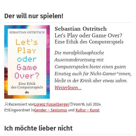
Der will nur spielen!
Buchautor_innen
Sebastian Ostritsch
Buchtitel
Let's Play oder Game Over?
Buchuntertitel
Eine Ethik des Computerspiels
Die moralphilosophische
Auseinandersetzung mit
Computerspielen bietet einen guten
Einstieg auch für Nicht-Gamer*innen,
bleibt in der Kritik aber etwas zahm.
Rezensiert von
Lorenz Füsselberger
Vom
16. Juli 2024
Eingeordnet in
Gender – Sexismus
Kultur – Kunst
Ich möchte lieber nicht