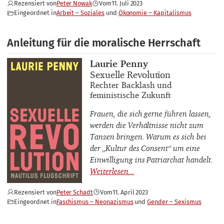
Rezensiert von
Peter Nowak
Vom
11. Juli 2023
Eingeordnet in
Arbeit – Soziales
Ökonomie – Kapitalismus
Anleitung für die moralische Herrschaft
Buchautor_innen
Laurie Penny
Buchtitel
Sexuelle Revolution
Buchuntertitel
Rechter Backlash und
feministische Zukunft
Frauen, die sich gerne führen lassen,
werden die Verhältnisse nicht zum
Tanzen bringen. Warum es sich bei
der „Kultur des Consent“ um eine
Einwilligung ins Patriarchat handelt.
Rezensiert von
Peter Schadt
Vom
11. April 2023
Eingeordnet in
Faschismus – Neonazismus
Gender – Sexismus