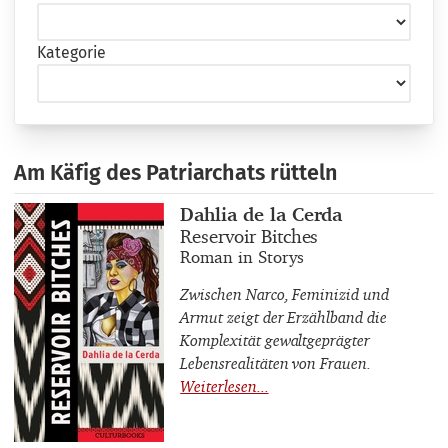
Kategorie
Am Käfig des Patriarchats rütteln
Buchautor_innen
Dahlia de la Cerda
Buchtitel
Reservoir Bitches
Buchuntertitel
Roman in Storys
Zwischen Narco, Feminizid und
Armut zeigt der Erzählband die
Komplexität gewaltgeprägter
Lebensrealitäten von Frauen.