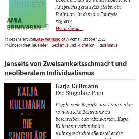
Anspruchs genau das bleibt: ein
Freiraum, in dem die Fantasie
regiert?
Rezensiert von
Lotte Warnsholdt
Vom
11. Oktober 2022
Eingeordnet in
Gender – Sexismus
Migration – Rassismus
Jenseits von Zweisamkeitsschmacht und
neoliberalem Individualismus
Buchautor_innen
Katja Kullmann
Buchtitel
Die Singuläre Frau
Es gibt viele Begriffe, um Frauen ohne
romantische Beziehung zu
beschreiben oder abzuwerten. Katja
Kullmann verbindet die
Kulturgeschichte alleinstehender