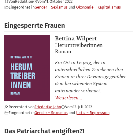
Von
Redaktion
Vom
11. Oktober 2022
Eingeordnet in
Gender – Sexismus
Ökonomie – Kapitalismus
Eingesperrte Frauen
Buchautor_innen
Bettina Wilpert
Buchtitel
Herumtreiberinnen
Buchuntertitel
Roman
Ein Ort in Leipzig, der in
unterschiedlichen Zeitebenen drei
Frauen in ihrer Devianz gegenüber
dem herrschenden System
miteinander verbindet.
Rezensiert von
Friederike Jahn
Vom
12. Juli 2022
Eingeordnet in
Gender – Sexismus
Justiz – Repression
Das Patriarchat entgiften?!