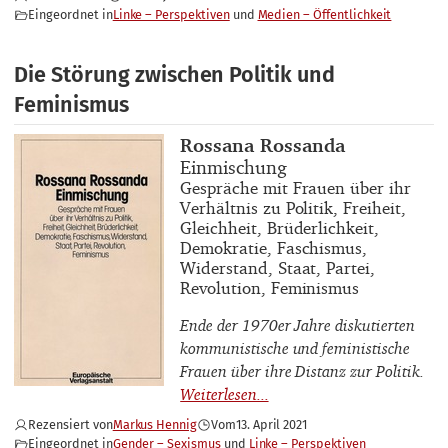
Eingeordnet in
Linke – Perspektiven
Medien – Öffentlichkeit
Die Störung zwischen Politik und
Feminismus
Buchautor_innen
Rossana Rossanda
Buchtitel
Einmischung
Buchuntertitel
Gespräche mit Frauen über ihr
Verhältnis zu Politik, Freiheit,
Gleichheit, Brüderlichkeit,
Demokratie, Faschismus,
Widerstand, Staat, Partei,
Revolution, Feminismus
Ende der 1970er Jahre diskutierten
kommunistische und feministische
Frauen über ihre Distanz zur Politik.
Rezensiert von
Markus Hennig
Vom
13. April 2021
Eingeordnet in
Gender – Sexismus
Linke – Perspektiven