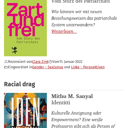
Buchuntertitel
Vom Sturz des Patriarchats
Wie können wir mit neuen
Beziehungsweisen das patriarchale
System unterwandern?
Rezensiert von
Clara Zink
Vom
11. Januar 2022
Eingeordnet in
Gender – Sexismus
Linke – Perspektiven
Racial drag
Buchautor_innen
Mithu M. Sanyal
Buchtitel
Identitti
Kulturelle Aneignung oder
Empowerment? Eine
weiße
Professorin gibt sich als Person of