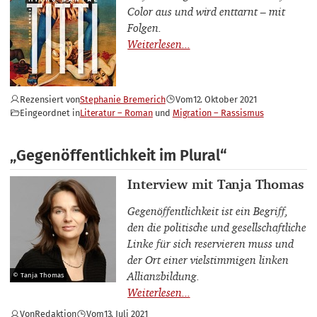
Color aus und wird enttarnt – mit
Folgen.
Rezensiert von
Stephanie Bremerich
Vom
12. Oktober 2021
Eingeordnet in
Literatur – Roman
Migration – Rassismus
„Gegenöffentlichkeit im Plural“
Interviewpartner_innen
Interview mit Tanja Thomas
Gegenöffentlichkeit ist ein Begriff,
den die politische und gesellschaftliche
Linke für sich reservieren muss und
der Ort einer vielstimmigen linken
Allianzbildung.
© Tanja Thomas
Von
Redaktion
Vom
13. Juli 2021