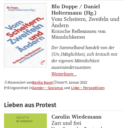
Buchautor_innen
Blu Doppe / Daniel
Holtermann (Hg.)
Buchtitel
Vom Scheitern, Zweifeln und
Ändern
Buchuntertitel
Kritische Reflexionen von
Männlichkeiten
Der Sammelband handelt von der
(Un-)Möglichkeit, sich kritisch mit
der eigenen Männlichkeit
auseinanderzusetzen.
Rezensiert von
Benita Baum
Vom
11. Januar 2022
Eingeordnet in
Gender – Sexismus
Linke – Perspektiven
Lieben aus Protest
Buchautor_innen
Carolin Wiedemann
Buchtitel
Zart und frei