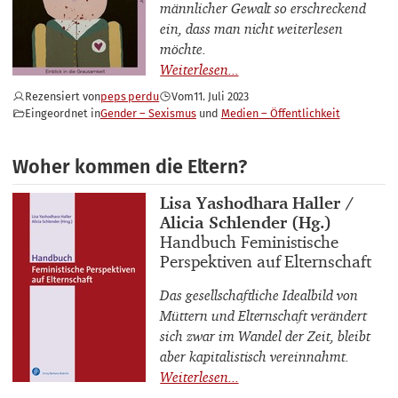
männlicher Gewalt so erschreckend
ein, dass man nicht weiterlesen
möchte.
Rezensiert von
peps perdu
Vom
11. Juli 2023
Eingeordnet in
Gender – Sexismus
Medien – Öffentlichkeit
Woher kommen die Eltern?
Buchautor_innen
Lisa Yashodhara Haller /
Alicia Schlender (Hg.)
Buchtitel
Handbuch Feministische
Perspektiven auf Elternschaft
Das gesellschaftliche Idealbild von
Müttern und Elternschaft verändert
sich zwar im Wandel der Zeit, bleibt
aber kapitalistisch vereinnahmt.