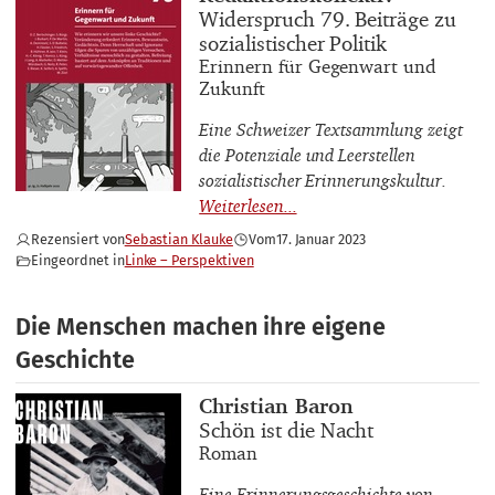
Buchtitel
Widerspruch 79. Beiträge zu
sozialistischer Politik
Buchuntertitel
Erinnern für Gegenwart und
Zukunft
Eine Schweizer Textsammlung zeigt
die Potenziale und Leerstellen
sozialistischer Erinnerungskultur.
Rezensiert von
Sebastian Klauke
Vom
17. Januar 2023
Eingeordnet in
Linke – Perspektiven
Die Menschen machen ihre eigene
Geschichte
Buchautor_innen
Christian Baron
Buchtitel
Schön ist die Nacht
Buchuntertitel
Roman
Eine Erinnerungsgeschichte von