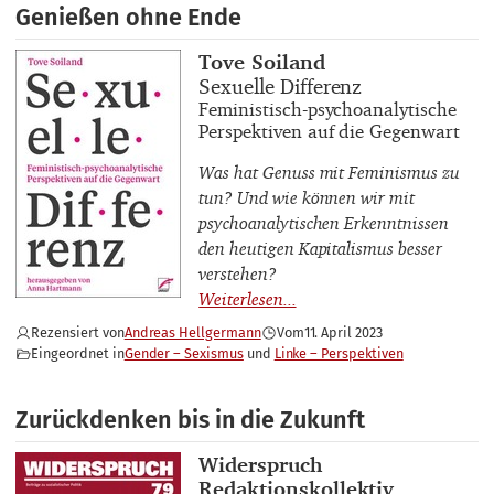
Genießen ohne Ende
Buchautor_innen
Tove Soiland
Buchtitel
Sexuelle Differenz
Buchuntertitel
Feministisch-psychoanalytische
Perspektiven auf die Gegenwart
Was hat Genuss mit Feminismus zu
tun? Und wie können wir mit
psychoanalytischen Erkenntnissen
den heutigen Kapitalismus besser
verstehen?
Rezensiert von
Andreas Hellgermann
Vom
11. April 2023
Eingeordnet in
Gender – Sexismus
Linke – Perspektiven
Zurückdenken bis in die Zukunft
Buchautor_innen
Widerspruch
Redaktionskollektiv