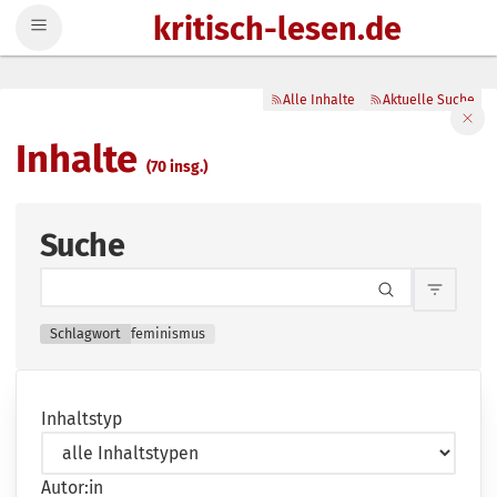
kritisch-lesen.de
Zum Inhalt springen
Alle Inhalte
Aktuelle Suche
Filte
Inhalte
(70 insg.)
Suche
Inhalts
Schlagwort
feminismus
Inhaltstyp
Autor:in