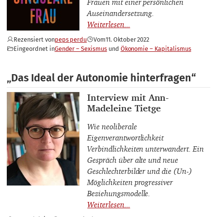
Frauen mit einer persönlichen
Auseinandersetzung.
Rezensiert von
peps perdu
Vom
11. Oktober 2022
Eingeordnet in
Gender – Sexismus
Ökonomie – Kapitalismus
„Das Ideal der Autonomie hinterfragen“
Interviewpartner_innen
Interview mit Ann-
Madeleine Tietge
Wie neoliberale
Eigenverantwortlichkeit
Verbindlichkeiten unterwandert. Ein
Gespräch über alte und neue
Geschlechterbilder und die (Un-)
Möglichkeiten progressiver
Beziehungsmodelle.