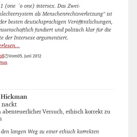
-1 (one ´o one) intersex. Das Zwei-
hlechtersystem als Menschenrechtsverletzung“ ist
 der besten deutschsprachigen Veröffentlichungen,
issenschaftlich fundiert und politisch klar für die
te der Intersexe argumentiert.
Voß
Vom
05. Juni 2012
smus
 Hickman
autor_innen
 nackt
titel
 abenteuerlicher Versuch, ethisch korrekt zu
untertitel
n
 den langen Weg zu einer ethisch korrekten