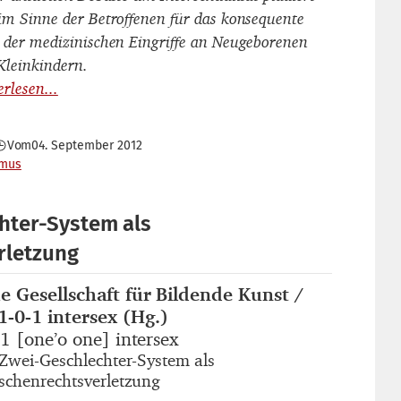
im Sinne der Betroffenen für das konsequente
 der medizinischen Eingriffe an Neugeborenen
Kleinkindern.
Vom
04. September 2012
smus
hter-System als
rletzung
e Gesellschaft für Bildende Kunst /
autor_innen
1-0-1 intersex (Hg.)
1 [one’o one] intersex
titel
Zwei-Geschlechter-System als
untertitel
chenrechtsverletzung