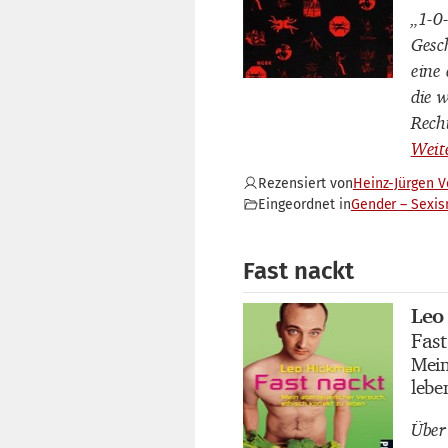
„1-0
Gesc
eine
die w
Rech
Rezensiert von
Heinz-Jürgen 
Eingeordnet in
Gender – Sexi
Fast nackt
Leo
Buch
Fast
Buch
Mein
Buch
lebe
Über