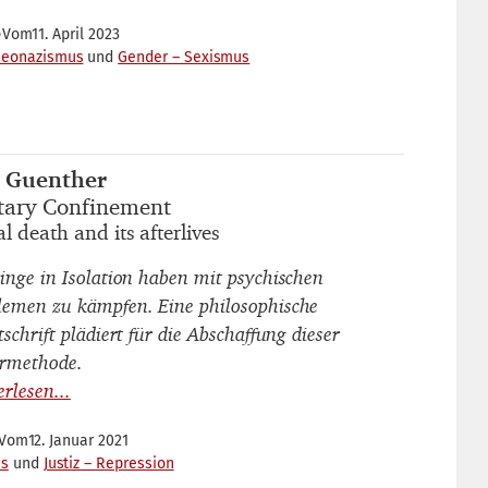
Vom
11. April 2023
Neonazismus
Gender – Sexismus
a Guenther
autor_innen
itary Confinement
titel
al death and its afterlives
untertitel
linge in Isolation haben mit psychischen
lemen zu kämpfen. Eine philosophische
tschrift plädiert für die Abschaffung dieser
ermethode.
Vom
12. Januar 2021
es
Justiz – Repression