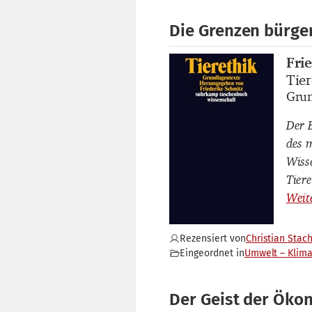
Die Grenzen bürger
Fri
Buch
Tier
Buch
Grun
Buch
Der 
des 
Wiss
Tier
Rezensiert von
Christian Stac
Eingeordnet in
Umwelt – Klim
Der Geist der Öko