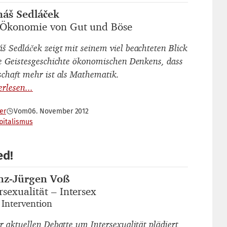
áš Sedláček
autor_innen
 Ökonomie von Gut und Böse
titel
š Sedláček zeigt mit seinem viel beachteten Blick
ie Geistesgeschichte ökonomischen Denkens, dass
schaft mehr ist als Mathematik.
er
Vom
06. November 2012
pitalismus
ed!
nz-Jürgen Voß
autor_innen
rsexualität – Intersex
titel
 Intervention
untertitel
er aktuellen Debatte um Intersexualität plädiert