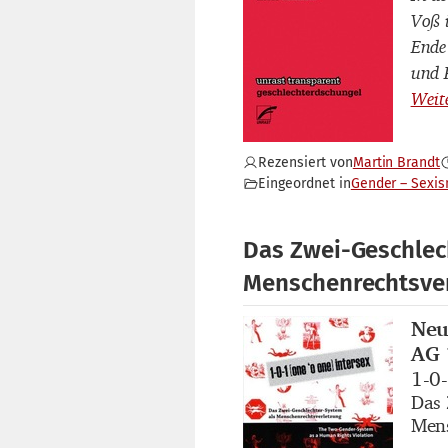
Voß 
Ende
und 
Rezensiert von
Martin Brandt
Eingeordnet in
Gender – Sexi
Das Zwei-Geschlec
Menschenrechtsve
Neu
Buch
AG 
1-0-
Buch
Das 
Buch
Mens