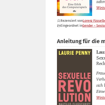
zahm
Rezensiert von
Lorenz Füsselb
Eingeordnet in
Gender – Sexi
Anleitung für die 
Lau
Buch
Sex
Buch
Rech
Buch
Frau
Verh
sich
Einw