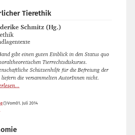
licher Tierethik
ederike Schmitz (Hg.)
autor_innen
ethik
titel
dlagentexte
untertitel
Band gibt einen guten Einblick in den Status quo
moraltheoretischen Tierrechtsdiskurses.
enschaftliche Schützenhilfe für die Befreiung der
e liefern die versammelten AutorInnen nicht.
he
Vom
01. Juli 2014
a
nomie