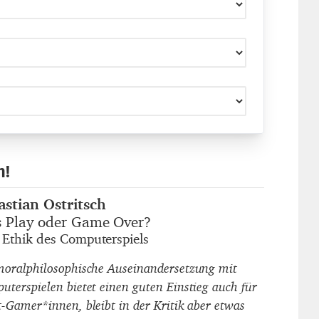
n!
astian Ostritsch
autor_innen
's Play oder Game Over?
titel
 Ethik des Computerspiels
untertitel
moralphilosophische Auseinandersetzung mit
uterspielen bietet einen guten Einstieg auch für
t-Gamer*innen, bleibt in der Kritik aber etwas