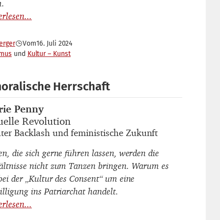
.
erger
Vom
16. Juli 2024
smus
Kultur – Kunst
moralische Herrschaft
rie Penny
autor_innen
uelle Revolution
titel
ter Backlash und feministische Zukunft
untertitel
en, die sich gerne führen lassen, werden die
ältnisse nicht zum Tanzen bringen. Warum es
 bei der „Kultur des Consent“ um eine
illigung ins Patriarchat handelt.