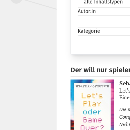
Autor:in
Kategorie
Der will nur spiele
Seb
Buch
Let
Buch
Eine
Buch
Die 
Comp
Nich