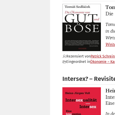
Tom
Buch
Die
Buch
Tomá
in d
Wirt
Rezensiert von
Patrick Schrein
Eingeordnet in
Ökonomie – Ka
Intersex? – Revisit
Hei
Buch
Inte
Buch
Eine
Buch
In d