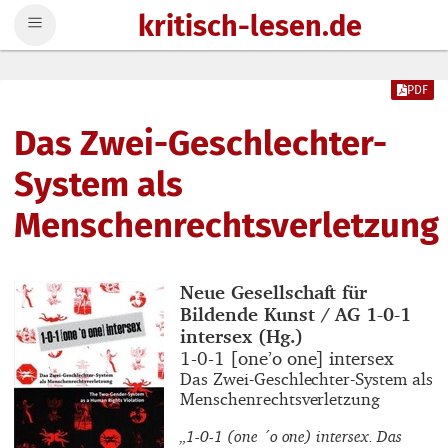
kritisch-lesen.de
Zum Inhalt springen
PDF
Das Zwei-Geschlechter-
System als
Menschenrechtsverletzung
Buchautor_innen
Neue Gesellschaft für
Bildende Kunst / AG 1-0-1
intersex (Hg.)
Buchtitel
1-0-1 [one’o one] intersex
Buchuntertitel
Das Zwei-Geschlechter-System als
Menschenrechtsverletzung
„1-0-1 (one ´o one) intersex. Das