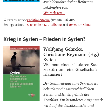
sozialdemokratischer Reformen
bekämpfen soll.
Rezensiert von
Christian Stache
Vom
07. Juli 2015
Eingeordnet in
Ökonomie – Kapitalismus
Umwelt – Klima
Krieg in Syrien – Frieden in Syrien?
Buchautor_innen
Wolfgang Gehrcke,
Christiane Reymann (Hg.)
Buchtitel
Syrien
Buchuntertitel
Wie man einen säkularen Staat
zerstört und eine Gesellschaft
islamisiert
Der Sammelband zum Syrienkrieg
beleuchtet die unterschiedlichen
Seiten und Hintergründe des
Konflikts. Ein besonderes Augenmerk
wird auf die demokratische und