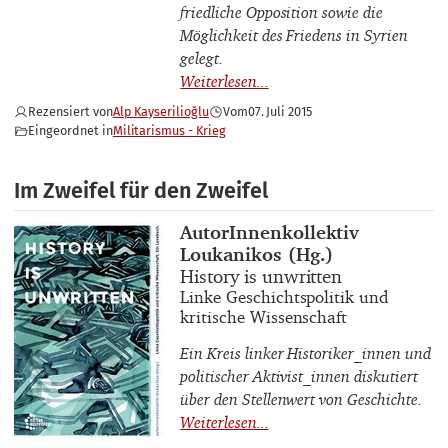
friedliche Opposition sowie die
Möglichkeit des Friedens in Syrien
gelegt.
Rezensiert von
Alp Kayserilioğlu
Vom
07. Juli 2015
Eingeordnet in
Militarismus - Krieg
Im Zweifel für den Zweifel
Buchautor_innen
AutorInnenkollektiv
Loukanikos (Hg.)
Buchtitel
History is unwritten
Buchuntertitel
Linke Geschichtspolitik und
kritische Wissenschaft
Ein Kreis linker Historiker_innen und
politischer Aktivist_innen diskutiert
über den Stellenwert von Geschichte.