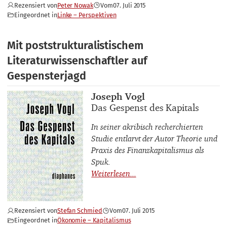
Rezensiert von
Peter Nowak
Vom
07. Juli 2015
Eingeordnet in
Linke – Perspektiven
Mit poststrukturalistischem
Literaturwissenschaftler auf
Gespensterjagd
Buchautor_innen
Joseph Vogl
Buchtitel
Das Gespenst des Kapitals
In seiner akribisch recherchierten
Studie entlarvt der Autor Theorie und
Praxis des Finanzkapitalismus als
Spuk.
Rezensiert von
Stefan Schmied
Vom
07. Juli 2015
Eingeordnet in
Ökonomie – Kapitalismus