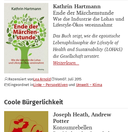
Buchautor_innen
Kathrin Hartmann
Buchtitel
Ende der Märchenstunde
Buchuntertitel
Wie die Industrie die Lohas und
Lifestyle-Ökos vereinnahmt
Das Buch zeigt, wie die egoistische
Lebensphilosophie der Lifestyle of
Health and Sustainability (LOHAS)
die Gesellschaft zerstört.
Rezensiert von
Lea Arnold
Vom
07. Juli 2015
Eingeordnet in
Linke – Perspektiven
Umwelt – Klima
Coole Bürgerlichkeit
Buchautor_innen
Joseph Heath, Andrew
Potter
Buchtitel
Konsumrebellen