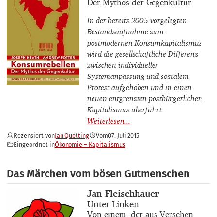
Buchuntertitel
Der Mythos der Gegenkultur
In der bereits 2005 vorgelegten
Bestandsaufnahme zum
postmodernen Konsumkapitalismus
wird die gesellschaftliche Differenz
zwischen individueller
Systemanpassung und sozialem
Protest aufgehoben und in einen
neuen entgrenzten postbürgerlichen
Kapitalismus überführt.
Rezensiert von
Jan Quetting
Vom
07. Juli 2015
Eingeordnet in
Ökonomie – Kapitalismus
Das Märchen vom bösen Gutmenschen
Buchautor_innen
Jan Fleischhauer
Buchtitel
Unter Linken
Buchuntertitel
Von einem, der aus Versehen