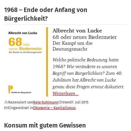
1968 – Ende oder Anfang von
Bürgerlichkeit?
Buchautor_innen
Albrecht von Lucke
Buchtitel
68 oder neues Biedermeier
Buchuntertitel
Der Kampf um die
Deutungsmacht
Welche politische Bedeutung hatte
1968? Wie veränderte es unseren
Begriff von Bürgerlichkeit? Zum 40.
Jubiläum hat Albrecht von Lucke
genau diese Fragen erneut diskutiert.
Rezensiert von
Nele Kuhlmann
Vom
07. Juli 2015
Eingeordnet in
Ökonomie – Kapitalismus
Konsum mit gutem Gewissen