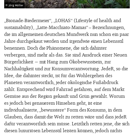
© Jörg Möller
„Bionade-Biedermeier“, „LOHAS“ (Lifestyle of health and
sustainability), „Latte-Macchiato-Mamas“ – Bezeichnungen,
die im allgemeinen deutschen Mundwerk nun schon ein paar
Jahre durchgekaut werden und irgendwie einen Lebensstil
benennen. Doch die Phänomene, die sich dahinter
verbergen, sind mehr als das. Sie sind Ausdruck einer Neuen
Bürgerlichkeit − mit Hang zum Ökobewusstsein, zur
Nachhaltigkeit und zur Konsumverantwortung. JedeR, so die
Idee, die dahinter steckt, ist für das Wohlergehen des
Planeten verantwortlich, jeder ökologische Fußabdruck
zählt. Entsprechend wird Fahrrad gefahren, auf dem Markt
Gemüse aus der Region gekauft und Grün gewählt. Worum
es jedoch bei genauerem Hinsehen geht, ist eine
individualisierte, „bewusstere“ Form des Konsums, in dem
Glauben, dass damit die Welt zu retten wäre und dass jedeR
dafür verantwortlich sein müsse. Letztlich retten jene, die sich
diesen luxuriösen Lebensstil leisten können, jedoch nichts