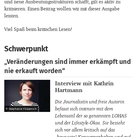
und neue Ausbeutungsstrukturen schafft, gilt es aktiv zu
kritisieren. Einen Beitrag wollen wir mit dieser Ausgabe
leisten.
Viel Spaß beim kritischen Lesen!
Schwerpunkt
„Veränderungen sind immer erkämpft und
nie erkauft worden“
Interviewpartner_innen
Interview mit Kathrin
Hartmann
Die Journalistin und freie Autorin
befasst sich intensiv mit dem
© Stephanie Füssenich
Lebensstil der so genannten LOHAS
und der Lifestyle-Ökos. Sie bezieht
sich vor allem kritisch auf das
„bewusste“ Konsumverhalten und auf