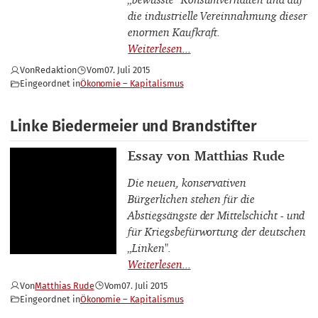
die industrielle Vereinnahmung dieser
enormen Kaufkraft.
Von
Redaktion
Vom
07. Juli 2015
Eingeordnet in
Ökonomie – Kapitalismus
Linke Biedermeier und Brandstifter
Thema
Essay von Matthias Rude
Die neuen, konservativen
Bürgerlichen stehen für die
Abstiegsängste der Mittelschicht - und
für Kriegsbefürwortung der deutschen
„Linken".
Von
Matthias Rude
Vom
07. Juli 2015
Eingeordnet in
Ökonomie – Kapitalismus