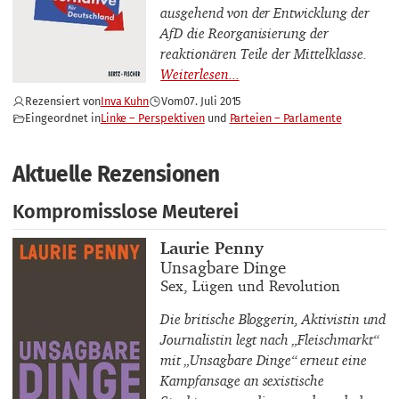
ausgehend von der Entwicklung der
AfD die Reorganisierung der
reaktionären Teile der Mittelklasse.
Rezensiert von
Inva Kuhn
Vom
07. Juli 2015
Eingeordnet in
Linke – Perspektiven
Parteien – Parlamente
Aktuelle Rezensionen
Kompromisslose Meuterei
Buchautor_innen
Laurie Penny
Buchtitel
Unsagbare Dinge
Buchuntertitel
Sex, Lügen und Revolution
Die britische Bloggerin, Aktivistin und
Journalistin legt nach „Fleischmarkt“
mit „Unsagbare Dinge“ erneut eine
Kampfansage an sexistische