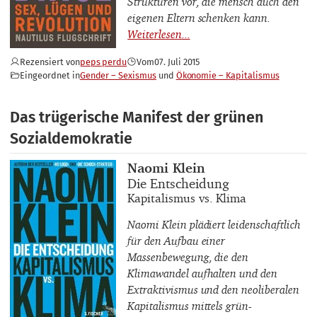
Strukturen vor, die mensch auch den
eigenen Eltern schenken kann.
Rezensiert von
peps perdu
Vom
07. Juli 2015
Eingeordnet in
Gender – Sexismus
Ökonomie – Kapitalismus
Das trügerische Manifest der grünen
Sozialdemokratie
Buchautor_innen
Naomi Klein
Buchtitel
Die Entscheidung
Buchuntertitel
Kapitalismus vs. Klima
Naomi Klein plädiert leidenschaftlich
für den Aufbau einer
Massenbewegung, die den
Klimawandel aufhalten und den
Extraktivismus und den neoliberalen
Kapitalismus mittels grün-