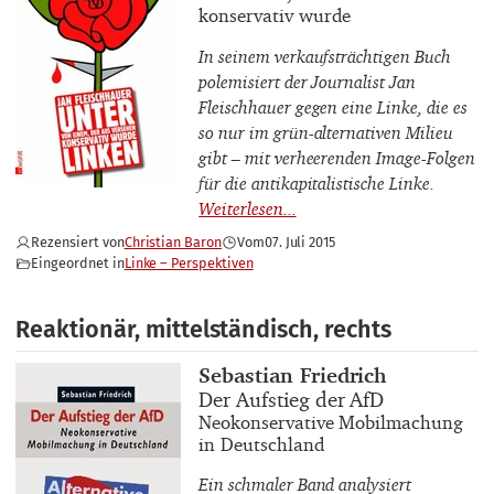
konservativ wurde
In seinem verkaufsträchtigen Buch
polemisiert der Journalist Jan
Fleischhauer gegen eine Linke, die es
so nur im grün-alternativen Milieu
gibt – mit verheerenden Image-Folgen
für die antikapitalistische Linke.
Rezensiert von
Christian Baron
Vom
07. Juli 2015
Eingeordnet in
Linke – Perspektiven
Reaktionär, mittelständisch, rechts
Buchautor_innen
Sebastian Friedrich
Buchtitel
Der Aufstieg der AfD
Buchuntertitel
Neokonservative Mobilmachung
in Deutschland
Ein schmaler Band analysiert