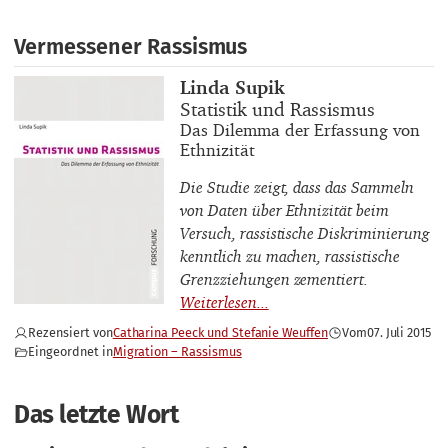
Vermessener Rassismus
Buchautor_innen
Linda Supik
Buchtitel
Statistik und Rassismus
Buchuntertitel
Das Dilemma der Erfassung von
Ethnizität
Die Studie zeigt, dass das Sammeln
von Daten über Ethnizität beim
Versuch, rassistische Diskriminierung
kenntlich zu machen, rassistische
Grenzziehungen zementiert.
Rezensiert von
Catharina Peeck und Stefanie Weuffen
Vom
07. Juli 2015
Eingeordnet in
Migration – Rassismus
Das letzte Wort