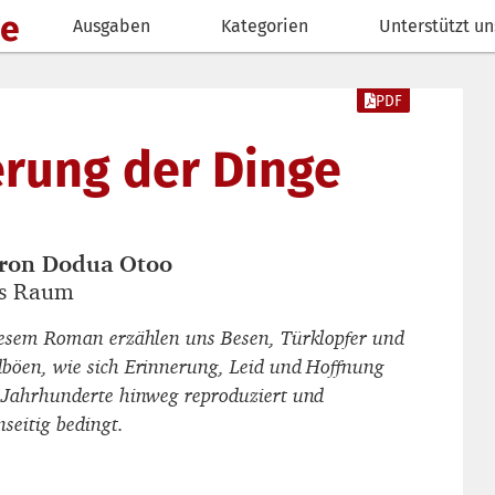
de
Ausgaben
Kategorien
Unterstützt un
PDF
erung der Dinge
ron Dodua Otoo
autor_innen
s Raum
titel
iesem Roman erzählen uns Besen, Türklopfer und
böen, wie sich Erinnerung, Leid und Hoffnung
 Jahrhunderte hinweg reproduziert und
seitig bedingt.