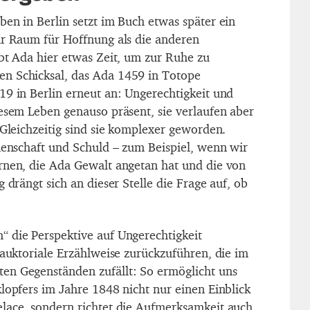
ben in Berlin setzt im Buch etwas später ein
hr Raum für Hoffnung als die anderen
ibt Ada hier etwas Zeit, um zur Ruhe zu
n Schicksal, das Ada 1459 in Totope
19 in Berlin erneut an: Ungerechtigkeit und
iesem Leben genauso präsent, sie verlaufen aber
 Gleichzeitig sind sie komplexer geworden.
nnenschaft und Schuld – zum Beispiel, wenn wir
rnen, die Ada Gewalt angetan hat und die von
g drängt sich an dieser Stelle die Frage auf, ob
 die Perspektive auf Ungerechtigkeit
 auktoriale Erzählweise zurückzuführen, die im
en Gegenständen zufällt: So ermöglicht uns
lopfers im Jahre 1848 nicht nur einen Einblick
lace, sondern richtet die Aufmerksamkeit auch