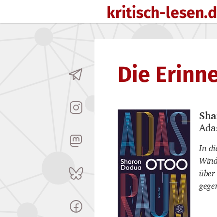
kritisch-lesen.
Zum Inhalt springen
Die Erinn
Sha
Buch
Ada
Buch
In d
Wind
über
gegen