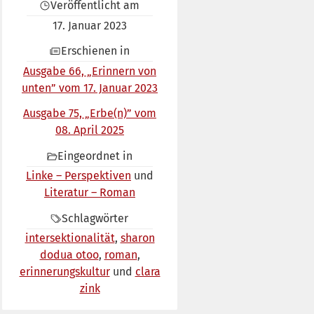
Veröffentlicht am
17. Januar 2023
Erschienen in
Ausgabe 66, „Erinnern von
unten” vom 17. Januar 2023
Ausgabe 75, „Erbe(n)” vom
08. April 2025
Eingeordnet in
Linke – Perspektiven
Literatur – Roman
Schlagwörter
intersektionalität
sharon
dodua otoo
roman
erinnerungskultur
clara
zink