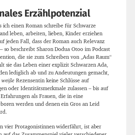
onales Erzählpotenzial
ss ich einen Roman schreibe für Schwarze
and leben, arbeiten, lieben, Kinder erziehen
uf jeden Fall, dass der Roman auch Relevanz
 – so beschreibt Sharon Dodua Otoo im Podcast
tention, die sie zum Schreiben von „Adas Raum“
lt sie das Leben einer explizit Schwarzen Ada,
rden lediglich ab und zu Andeutungen gemacht,
s
weiße
Rezensentin keine Schlüsse auf
gen oder Identitätsmerkmale zulassen – bis auf
e Erfahrungen als Frauen, die in eine
geboren werden und denen ein Gros an Leid
rd.
 vier Protagonistinnen widerfährt, ist aber
rn auf das Zusammenspiel vieler verschiedener