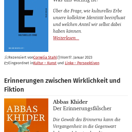
Über die Frage, wie kulturelles Erbe
unsere kollektive Identität beeinflusst
und welchen Anteil wir selbst dabei
haben können.
Rezensiert von
Cornelia Stahl
Vom
17. Januar 2023
Eingeordnet in
Kultur – Kunst
Linke – Perspektiven
Erinnerungen zwischen Wirklichkeit und
Fiktion
Buchautor_innen
Abbas Khider
Buchtitel
Der Erinnerungsfälscher
Die Gewalt des Erinnerns kann die
Vergangenheit in die Gegenwart