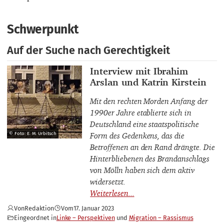
Schwerpunkt
Auf der Suche nach Gerechtigkeit
Interviewpartner_innen
Interview mit Ibrahim
Arslan und Katrin Kirstein
Mit den rechten Morden Anfang der
1990er Jahre etablierte sich in
Deutschland eine staatspolitische
Form des Gedenkens, das die
© Foto: E. M. Urbitsch
Betroffenen an den Rand drängte. Die
Hinterbliebenen des Brandanschlags
von Mölln haben sich dem aktiv
widersetzt.
Von
Redaktion
Vom
17. Januar 2023
Eingeordnet in
Linke – Perspektiven
Migration – Rassismus