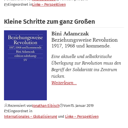
Eingeordnet in
Linke – Perspektiven
Kleine Schritte zum ganz Großen
Buchautor_innen
Bini Adamczak
Buchtitel
Beziehungsweise Revolution
Buchuntertitel
1917, 1968 und kommende.
Eine aktuelle und selbstkritische
Überlegung zur Revolution muss den
Begriff der Solidarität ins Zentrum
rücken.
Rezensiert von
Jonathan Eibisch
Vom
15. Januar 2019
Eingeordnet in
Internationales – Globalisierung
Linke – Perspektiven