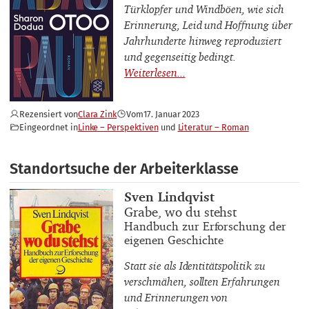
Türklopfer und Windböen, wie sich
Erinnerung, Leid und Hoffnung über
Jahrhunderte hinweg reproduziert
und gegenseitig bedingt.
Rezensiert von
Clara Zink
Vom
17. Januar 2023
Eingeordnet in
Linke – Perspektiven
Literatur – Roman
Standortsuche der Arbeiterklasse
Buchautor_innen
Sven Lindqvist
Buchtitel
Grabe, wo du stehst
Buchuntertitel
Handbuch zur Erforschung der
eigenen Geschichte
Statt sie als Identitätspolitik zu
verschmähen, sollten Erfahrungen
und Erinnerungen von