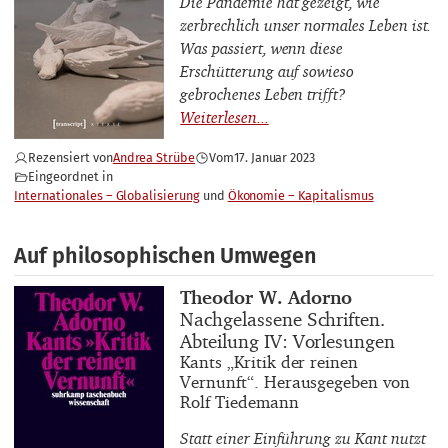
Die Pandemie hat gezeigt, wie
zerbrechlich unser normales Leben ist.
Was passiert, wenn diese
Erschütterung auf sowieso
gebrochenes Leben trifft?
Rezensiert von
Andrea Strübe
Vom
17. Januar 2023
Eingeordnet in
Internationales – Globalisierung
Ökonomie – Kapitalismus
Auf philosophischen Umwegen
Buchautor_innen
Theodor W. Adorno
Buchtitel
Nachgelassene Schriften.
Abteilung IV: Vorlesungen
Buchuntertitel
Kants „Kritik der reinen
Vernunft“. Herausgegeben von
Rolf Tiedemann
Statt einer Einführung zu Kant nutzt