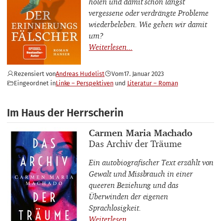
holen und damit schon längst
vergessene oder verdrängte Probleme
wiederbeleben. Wie gehen wir damit
um?
Rezensiert von
Andreas Hudelist
Vom
17. Januar 2023
Eingeordnet in
Linke – Perspektiven
Literatur – Roman
Im Haus der Herrscherin
Buchautor_innen
Carmen Maria Machado
Buchtitel
Das Archiv der Träume
Ein autobiografischer Text erzählt von
Gewalt und Missbrauch in einer
queeren Beziehung und das
Überwinden der eigenen
Sprachlosigkeit.