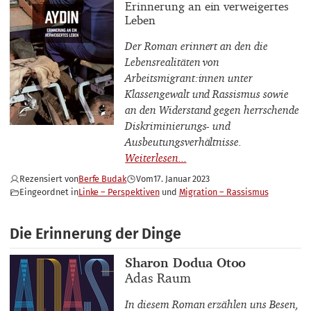
Buchuntertitel
Erinnerung an ein verweigertes
Leben
Der Roman erinnert an den die
Lebensrealitäten von
Arbeitsmigrant:innen unter
Klassengewalt und Rassismus sowie
an den Widerstand gegen herrschende
Diskriminierungs- und
Ausbeutungsverhältnisse.
Rezensiert von
Berfe Budak
Vom
17. Januar 2023
Eingeordnet in
Linke – Perspektiven
Migration – Rassismus
Die Erinnerung der Dinge
Buchautor_innen
Sharon Dodua Otoo
Buchtitel
Adas Raum
In diesem Roman erzählen uns Besen,