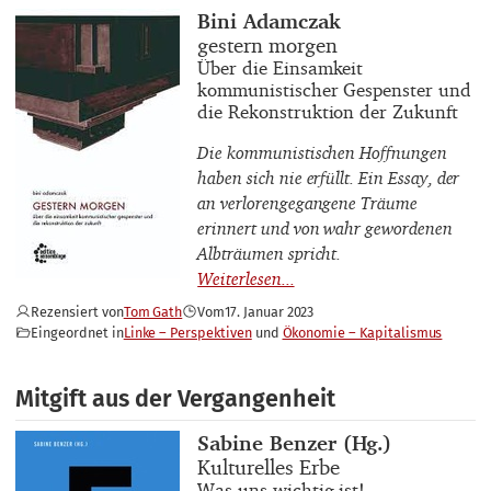
Buchautor_innen
Bini Adamczak
Buchtitel
gestern morgen
Buchuntertitel
Über die Einsamkeit
kommunistischer Gespenster und
die Rekonstruktion der Zukunft
Die kommunistischen Hoffnungen
haben sich nie erfüllt. Ein Essay, der
an verlorengegangene Träume
erinnert und von wahr gewordenen
Albträumen spricht.
Rezensiert von
Tom Gath
Vom
17. Januar 2023
Eingeordnet in
Linke – Perspektiven
Ökonomie – Kapitalismus
Mitgift aus der Vergangenheit
Buchautor_innen
Sabine Benzer (Hg.)
Buchtitel
Kulturelles Erbe
Buchuntertitel
Was uns wichtig ist!