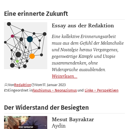
Eine erinnerte Zukunft
Thema
Essay aus der Redaktion
Eine kollektive Erinnerungsarbeit
muss aus dem Gefühl der Melancholie
und Nostalgie heraus Vergangenes,
gegenwärtige Kämpfe und Utopie
zusammendenken, ohne
Widersprüche auszublenden.
Von
Redaktion
Vom
17. Januar 2023
Eingeordnet in
Faschismus – Neonazismus
Linke – Perspektiven
Der Widerstand der Besiegten
Buchautor_innen
Mesut Bayraktar
Buchtitel
Aydin