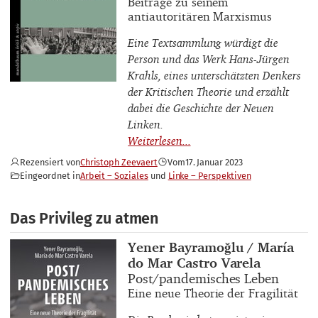
Buchuntertitel
Beiträge zu seinem
antiautoritären Marxismus
Eine Textsammlung würdigt die
Person und das Werk Hans-Jürgen
Krahls, eines unterschätzten Denkers
der Kritischen Theorie und erzählt
dabei die Geschichte der Neuen
Linken.
Rezensiert von
Christoph Zeevaert
Vom
17. Januar 2023
Eingeordnet in
Arbeit – Soziales
Linke – Perspektiven
Das Privileg zu atmen
Buchautor_innen
Yener Bayramoğlu / María
do Mar Castro Varela
Buchtitel
Post/pandemisches Leben
Buchuntertitel
Eine neue Theorie der Fragilität