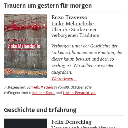
Trauern um gestern für morgen
Buchautor_innen
Enzo Traverso
Buchtitel
Linke Melancholie
Buchuntertitel
Über die Stärke einer
verborgenen Tradition
Verborgen unter der Geschichte der
Linken schlummert eine Emotion, die
dieser kaum bewusst und doch so
wichtig ist. Wir sollten sie wieder
ausgraben.
Rezensiert von
Felix Matheis
Vom
08. Oktober 2019
Eingeordnet in
Kultur – Kunst
Linke – Perspektiven
Geschichte und Erfahrung
Buchautor_innen
Felix Denschlag
Buchtitel
Vergangenheitsverhältnisse