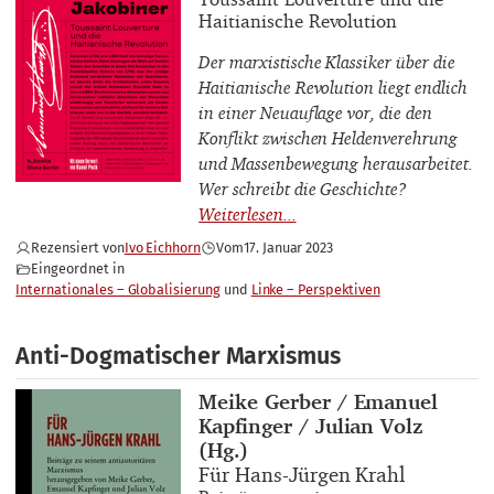
Haitianische Revolution
Der marxistische Klassiker über die
Haitianische Revolution liegt endlich
in einer Neuauflage vor, die den
Konflikt zwischen Heldenverehrung
und Massenbewegung herausarbeitet.
Wer schreibt die Geschichte?
Rezensiert von
Ivo Eichhorn
Vom
17. Januar 2023
Eingeordnet in
Internationales – Globalisierung
Linke – Perspektiven
Anti-Dogmatischer Marxismus
Buchautor_innen
Meike Gerber / Emanuel
Kapfinger / Julian Volz
(Hg.)
Buchtitel
Für Hans-Jürgen Krahl