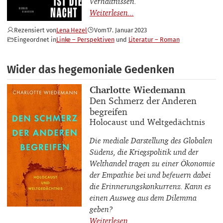
Verhältnissen.
Rezensiert von
Lena Hezel
Vom
17. Januar 2023
Eingeordnet in
Linke – Perspektiven
Literatur – Roman
Wider das hegemoniale Gedenken
Buchautor_innen
Charlotte Wiedemann
Buchtitel
Den Schmerz der Anderen
begreifen
Buchuntertitel
Holocaust und Weltgedächtnis
Die mediale Darstellung des Globalen
Südens, die Kriegspolitik und der
Welthandel tragen zu einer Ökonomie
der Empathie bei und befeuern dabei
die Erinnerungskonkurrenz. Kann es
einen Ausweg aus dem Dilemma
geben?