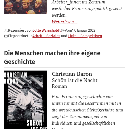
Arbeiter_innen ins Zentrum
westlicher Erinnerungspolitik gesetzt
werden.
Rezensiert von
Lotte Warnsholdt
Vom
17. Januar 2023
Eingeordnet in
Arbeit – Soziales
Linke – Perspektiven
Die Menschen machen ihre eigene
Geschichte
Buchautor_innen
Christian Baron
Buchtitel
Schön ist die Nacht
Buchuntertitel
Roman
Eine Erinnerungsgeschichte von
unten nimmt die Leser*innen mit in
die westdeutschen Siebzigerjahre und
zeigt das Zusammenspiel von
Individuen und gesellschaftlichen