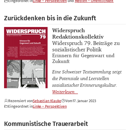
Eingeordnet in
Linke – Perspektiven
Medien – Öffentlichkeit
Zurückdenken bis in die Zukunft
Buchautor_innen
Widerspruch
Redaktionskollektiv
Buchtitel
Widerspruch 79. Beiträge zu
sozialistischer Politik
Buchuntertitel
Erinnern für Gegenwart und
Zukunft
Eine Schweizer Textsammlung zeigt
die Potenziale und Leerstellen
sozialistischer Erinnerungskultur.
Rezensiert von
Sebastian Klauke
Vom
17. Januar 2023
Eingeordnet in
Linke – Perspektiven
Kommunistische Trauerarbeit