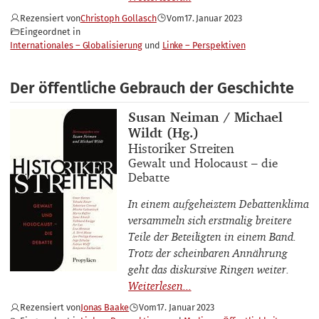
Rezensiert von
Christoph Gollasch
Vom
17. Januar 2023
Eingeordnet in
Internationales – Globalisierung
Linke – Perspektiven
Der öffentliche Gebrauch der Geschichte
Buchautor_innen
Susan Neiman / Michael
Wildt (Hg.)
Buchtitel
Historiker Streiten
Buchuntertitel
Gewalt und Holocaust – die
Debatte
In einem aufgeheiztem Debattenklima
versammeln sich erstmalig breitere
Teile der Beteiligten in einem Band.
Trotz der scheinbaren Annährung
geht das diskursive Ringen weiter.
Rezensiert von
Jonas Baake
Vom
17. Januar 2023