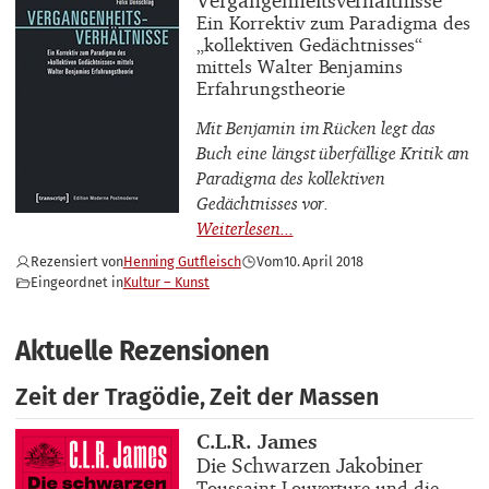
Buchuntertitel
Ein Korrektiv zum Paradigma des
„kollektiven Gedächtnisses“
mittels Walter Benjamins
Erfahrungstheorie
Mit Benjamin im Rücken legt das
Buch eine längst überfällige Kritik am
Paradigma des kollektiven
Gedächtnisses vor.
Rezensiert von
Henning Gutfleisch
Vom
10. April 2018
Eingeordnet in
Kultur – Kunst
Aktuelle Rezensionen
Zeit der Tragödie, Zeit der Massen
Buchautor_innen
C.L.R. James
Buchtitel
Die Schwarzen Jakobiner
Buchuntertitel
Toussaint Louverture und die