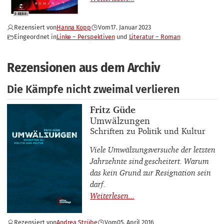
Rezensiert von
Hanna Kopp
Vom
17. Januar 2023
Eingeordnet in
Linke – Perspektiven
Literatur – Roman
Rezensionen aus dem Archiv
Die Kämpfe nicht zweimal verlieren
Buchautor_innen
Fritz Güde
Buchtitel
Umwälzungen
Buchuntertitel
Schriften zu Politik und Kultur
Viele Umwälzungsversuche der letzten
Jahrzehnte sind gescheitert. Warum
das kein Grund zur Resignation sein
darf.
Rezensiert von
Andrea Strübe
Vom
05. April 2016