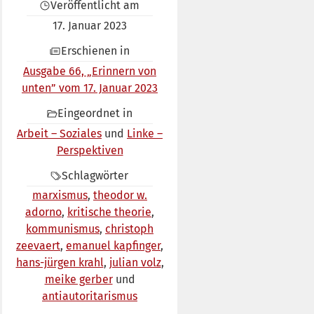
Veröffentlicht am
17. Januar 2023
Erschienen in
Ausgabe 66, „Erinnern von
unten” vom 17. Januar 2023
Eingeordnet in
Arbeit – Soziales
Linke –
Perspektiven
Schlagwörter
marxismus
theodor w.
adorno
kritische theorie
kommunismus
christoph
zeevaert
emanuel kapfinger
hans-jürgen krahl
julian volz
meike gerber
antiautoritarismus