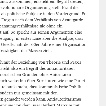
ismus auskommen, entsteht ein Begriff dessen,
revolutionäre Organisierung stellt Krahl die
als politische Subjekte in den Vordergrund. Er
m Fragen nach dem Verhältnis von Avantgarde
Spannungsverhältnisse nie ohne ein
t auf. So spricht aus seinen Argumenten eine
eugung, in erster Linie aber die Analyse, dass
n Gesellschaft der 60er-Jahre einer Organisation
sttätigkeit der Massen zielt.
ich mit der Beziehung von Theorie und Praxis
steht also ein Begriff des antiautoritären
 moralischen Gründen ohne Autoritäten
ch weiterhin über Strukturen wie eine Partei
ttelpunkt steht, dass kommunistische Politik
, sondern nur gemeinsam mit den
ten gemacht werden kann. Antiautoritarismus
grenzung von dem, was Herbert Marcuse mit