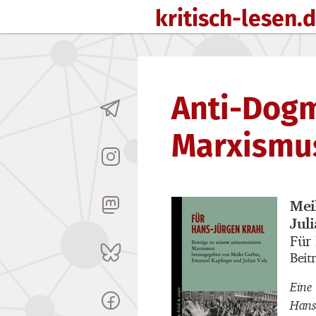
kritisch-lesen.
Zum Inhalt springen
Anti-Dogm
Marxismu
Mei
Buch
Jul
Für
Buch
Beit
Buch
Eine
Hans