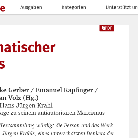
de
Ausgaben
Kategorien
Unterstützt un
PDF
atischer
s
ke Gerber / Emanuel Kapfinger /
autor_innen
ian Volz (Hg.)
 Hans-Jürgen Krahl
titel
räge zu seinem antiautoritären Marxismus
untertitel
 Textsammlung würdigt die Person und das Werk
-Jürgen Krahls, eines unterschätzten Denkers der