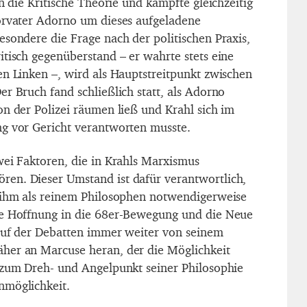
an die Kritische Theorie und kämpfte gleichzeitig
orvater Adorno um dieses aufgeladene
esondere die Frage nach der politischen Praxis,
itisch gegenüberstand – er wahrte stets eine
en Linken –, wird als Hauptstreitpunkt zwischen
r Bruch fand schließlich statt, als Adorno
on der Polizei räumen ließ und Krahl sich im
g vor Gericht verantworten musste.
wei Faktoren, die in Krahls Marxismus
en. Dieser Umstand ist dafür verantwortlich,
 ihm als reinem Philosophen notwendigerweise
ne Hoffnung in die 68er-Bewegung und die Neue
auf der Debatten immer weiter von seinem
her an Marcuse heran, der die Möglichkeit
 zum Dreh- und Angelpunkt seiner Philosophie
nmöglichkeit.