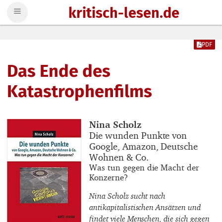
kritisch-lesen.de
Zum Inhalt springen
PDF
Das Ende des
Katastrophenfilms
Buchautor_innen
Nina Scholz
Buchtitel
Die wunden Punkte von
Google, Amazon, Deutsche
Wohnen & Co.
Buchuntertitel
Was tun gegen die Macht der
Konzerne?
Nina Scholz sucht nach
antikapitalistischen Ansätzen und
findet viele Menschen, die sich gegen