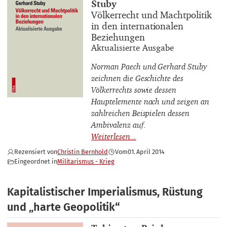
Stuby
Buchtitel
Völkerrecht und Machtpolitik
in den internationalen
Beziehungen
Buchuntertitel
Aktualisierte Ausgabe
Norman Paech und Gerhard Stuby
zeichnen die Geschichte des
Völkerrechts sowie dessen
Hauptelemente nach und zeigen an
zahlreichen Beispielen dessen
Ambivalenz auf.
Rezensiert von
Christin Bernhold
Vom
01. April 2014
Eingeordnet in
Militarismus - Krieg
Kapitalistischer Imperialismus, Rüstung
und „harte Geopolitik“
Buchautor_innen