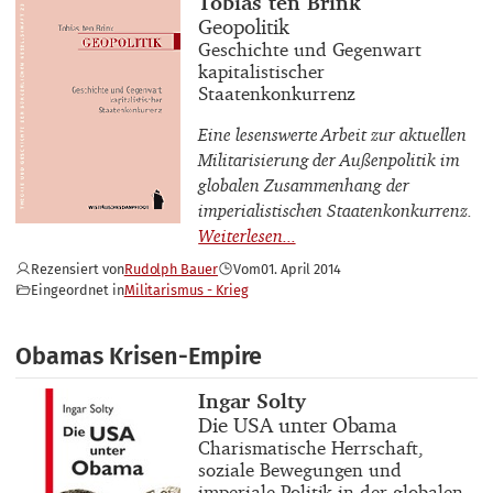
Tobias ten Brink
Buchtitel
Geopolitik
Buchuntertitel
Geschichte und Gegenwart
kapitalistischer
Staatenkonkurrenz
Eine lesenswerte Arbeit zur aktuellen
Militarisierung der Außenpolitik im
globalen Zusammenhang der
imperialistischen Staatenkonkurrenz.
Rezensiert von
Rudolph Bauer
Vom
01. April 2014
Eingeordnet in
Militarismus - Krieg
Obamas Krisen-Empire
Buchautor_innen
Ingar Solty
Buchtitel
Die USA unter Obama
Buchuntertitel
Charismatische Herrschaft,
soziale Bewegungen und
imperiale Politik in der globalen