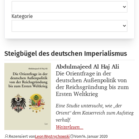
Kategorie
Steigbügel des deutschen Imperialismus
Buchautor_innen
Abdulmajeed Al Haj Ali
Buchtitel
Die Orientfrage in der
deutschen Außenpolitik von
der Reichsgründung bis zum
Ersten Weltkrieg
Eine Studie untersucht, wie „der
Orient“ dem Kaiserreich zum Aufstieg
verhalf.
Rezensiert von
Leon Wystrychowski
Vom
14. Januar 2020