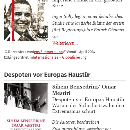
Krise
Ingar Solty legt in einer detailreichen
Studie eine kritische Bilanz der ersten
fünf Regierungsjahre Barack Obamas
vor.
Rezensiert von
Jens Zimmermann
Vom
01. April 2014
Eingeordnet in
Internationales – Globalisierung
Despoten vor Europas Haustür
Buchautor_innen
Sihem Bensedrini/ Omar
Mestiri
Buchtitel
Despoten vor Europas Haustür
Buchuntertitel
Warum der Sicherheitswahn den
Extremismus schürt
Die Autoren beschreiben
Zusammenhänge zwischen der