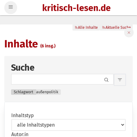
kritisch-lesen.de
Zum Inhalt springen
Alle Inhalte
Aktuelle Suche
Filte
Inhalte
(6 insg.)
Suche
Inhalts
Schlagwort
außenpolitik
Inhaltstyp
Autor:in