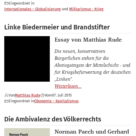
Eingeordnet in
Internationales – Globalisierung
Militarismus - Krieg
Linke Biedermeier und Brandstifter
Thema
Essay von Matthias Rude
Die neuen, konservativen
Bürgerlichen stehen für die
Abstiegsängste der Mittelschicht - und
für Kriegsbefürwortung der deutschen
„Linken".
Von
Matthias Rude
Vom
07. Juli 2015
Eingeordnet in
Ökonomie – Kapitalismus
Die Ambivalenz des Völkerrechts
Buchautor_innen
Norman Paech und Gerhard