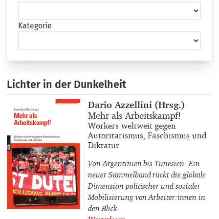
Kategorie
Lichter in der Dunkelheit
Buchautor_innen
Dario Azzellini (Hrsg.)
Buchtitel
Mehr als Arbeitskampf!
Buchuntertitel
Workers weltweit gegen
Autoritarismus, Faschismus und
Diktatur
Von Argentinien bis Tunesien: Ein
neuer Sammelband rückt die globale
Dimension politischer und sozialer
Mobilisierung von Arbeiter:innen in
den Blick.