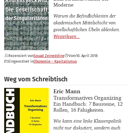
Moderne
Warum die Befindlichkeiten der
akademischen Mittelschicht von
gesellschaftlichen Übeln ablenken.
Rezensiert von
Souad Zeineddine
Vom
10. April 2018
Eingeordnet in
Ökonomie – Kapitalismus
Weg vom Schreibtisch
Buchautor_innen
Eric Mann
Buchtitel
Transformatives Organizing
Buchuntertitel
Ein Handbuch: 7 Bausteine, 12
Rollen, 16 Fähigkeiten.
Wie kann eine linke Klassenpolitik
nicht nur diskutiert, sondern auch