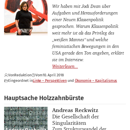
Wir haben mit Jodi Dean über
Aufgaben und Herausforderungen
einer Neuen Klassenpolitik
gesprochen. Warum Klassenpolitik
weit mehr ist als das Privileg des
„weißen Mannes“ und welche
feministischen Bewegungen in den
USA gerade den Ton angeben, erklärt
sie im Interview.
Von
Redaktion
Vom
10. April 2018
Eingeordnet in
Linke – Perspektiven
Ökonomie – Kapitalismus
Hauptsache Holzzahnbürste
Buchautor_innen
Andreas Reckwitz
Buchtitel
Die Gesellschaft der
Singularitäten
Buchuntertitel
Zum Strukturwandel der