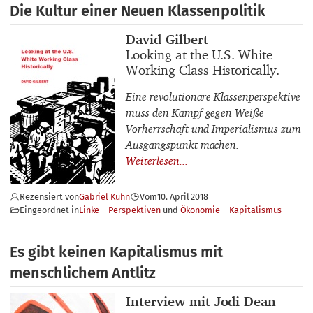
Die Kultur einer Neuen Klassenpolitik
Buchautor_innen
David Gilbert
Buchtitel
Looking at the U.S. White
Working Class Historically.
Eine revolutionäre Klassenperspektive
muss den Kampf gegen Weiße
Vorherrschaft und Imperialismus zum
Ausgangspunkt machen.
Rezensiert von
Gabriel Kuhn
Vom
10. April 2018
Eingeordnet in
Linke – Perspektiven
Ökonomie – Kapitalismus
Es gibt keinen Kapitalismus mit
menschlichem Antlitz
Interviewpartner_innen
Interview mit Jodi Dean