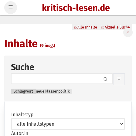
kritisch-lesen.de
Zum Inhalt springen
Alle Inhalte
Aktuelle Suche
Filte
Inhalte
(9 insg.)
Suche
Inhalts
Schlagwort
neue klassenpolitik
Inhaltstyp
Autor:in