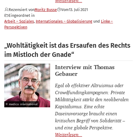
Rezensiert von
Moritz Busse
Vom
13. Juli 2021
Eingeordnet in
Arbeit – Soziales
Internationales – Globalisierung
Linke –
Perspektiven
„Wohltätigkeit ist das Ersaufen des Rechts
im Mistloch der Gnade“
Interviewpartner_innen
Interview mit Thomas
Gebauer
Egal ob effektiver Altruismus oder
Crowdfundingkampagnen: Private
Mildtätigkeit stärkt den neoliberalen
© medico international
Kapitalismus. Eine echte
Daseinsvorsorge braucht einen
kritischen Begriff von Solidarität –
und eine globale Perspektive.