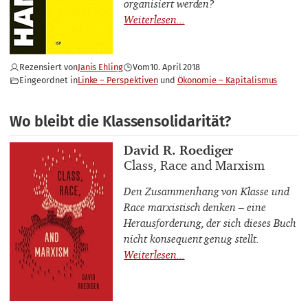
organisiert werden?
Rezensiert von
Janis Ehling
Vom
10. April 2018
Eingeordnet in
Linke – Perspektiven
Ökonomie – Kapitalismus
Wo bleibt die Klassensolidarität?
Buchautor_innen
David R. Roediger
Buchtitel
Class, Race and Marxism
Den Zusammenhang von Klasse und
Race
marxistisch denken – eine
Herausforderung, der sich dieses Buch
nicht konsequent genug stellt.