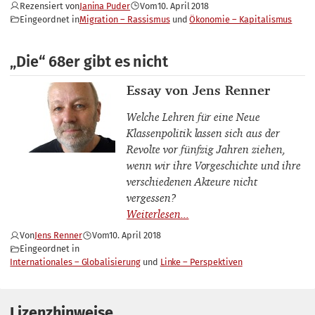
Rezensiert von
Janina Puder
Vom
10. April 2018
Eingeordnet in
Migration – Rassismus
Ökonomie – Kapitalismus
„Die“ 68er gibt es nicht
Thema
Essay von Jens Renner
Welche Lehren für eine Neue
Klassenpolitik lassen sich aus der
Revolte vor fünfzig Jahren ziehen,
wenn wir ihre Vorgeschichte und ihre
verschiedenen Akteure nicht
vergessen?
Von
Jens Renner
Vom
10. April 2018
Eingeordnet in
Internationales – Globalisierung
Linke – Perspektiven
Lizenzhinweise