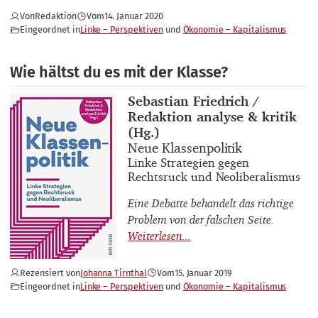
Von
Redaktion
Vom
14. Januar 2020
Eingeordnet in
Linke – Perspektiven
Ökonomie – Kapitalismus
Wie hältst du es mit der Klasse?
Buchautor_innen
Sebastian Friedrich /
Redaktion analyse & kritik
(Hg.)
Buchtitel
Neue Klassenpolitik
Buchuntertitel
Linke Strategien gegen
Rechtsruck und Neoliberalismus
Eine Debatte behandelt das richtige
Problem von der falschen Seite.
Rezensiert von
Johanna Tirnthal
Vom
15. Januar 2019
Eingeordnet in
Linke – Perspektiven
Ökonomie – Kapitalismus