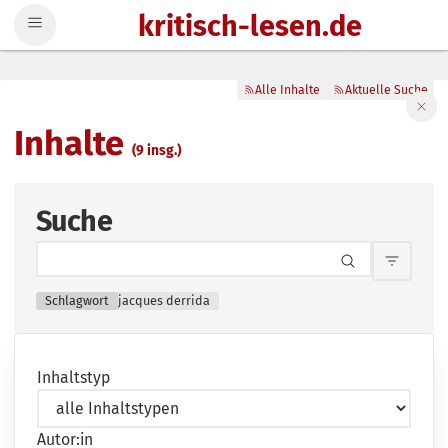
kritisch-lesen.de
Zum Inhalt springen
Alle Inhalte
Aktuelle Suche
Filte
Inhalte
(9 insg.)
Suche
Inhalts
Schlagwort
jacques derrida
Inhaltstyp
Autor:in