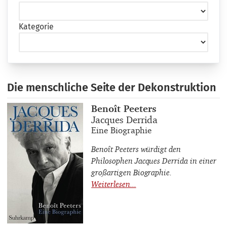
Kategorie
Die menschliche Seite der Dekonstruktion
Buchautor_innen
Benoît Peeters
Buchtitel
Jacques Derrida
Buchuntertitel
Eine Biographie
Benoît Peeters würdigt den
Philosophen Jacques Derrida in einer
großartigen Biographie.