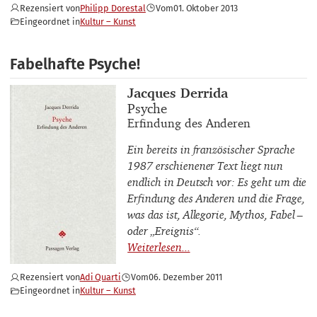
Rezensiert von
Philipp Dorestal
Vom
01. Oktober 2013
Eingeordnet in
Kultur – Kunst
Fabelhafte Psyche!
Buchautor_innen
Jacques Derrida
Buchtitel
Psyche
Buchuntertitel
Erfindung des Anderen
Ein bereits in französischer Sprache
1987 erschienener Text liegt nun
endlich in Deutsch vor: Es geht um die
Erfindung des Anderen und die Frage,
was das ist, Allegorie, Mythos, Fabel –
oder „Ereignis“.
Rezensiert von
Adi Quarti
Vom
06. Dezember 2011
Eingeordnet in
Kultur – Kunst