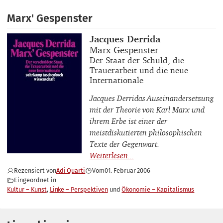
Marx' Gespenster
Buchautor_innen
Jacques Derrida
Buchtitel
Marx Gespenster
Buchuntertitel
Der Staat der Schuld, die
Trauerarbeit und die neue
Internationale
Jacques Derridas Auseinandersetzung
mit der Theorie von Karl Marx und
ihrem Erbe ist einer der
meistdiskutierten philosophischen
Texte der Gegenwart.
Rezensiert von
Adi Quarti
Vom
01. Februar 2006
Eingeordnet in
Kultur – Kunst
Linke – Perspektiven
Ökonomie – Kapitalismus