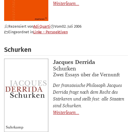
Rezensiert von
Adi Quarti
Vom
02. Juli 2006
Eingeordnet in
Linke – Perspektiven
Schurken
Buchautor_innen
Jacques Derrida
Buchtitel
Schurken
Buchuntertitel
Zwei Essays über die Vernunft
Der französische Philosoph Jacques
Derrida fragt nach dem Recht des
Stärkeren und stellt fest: alle Staaten
sind Schurken.