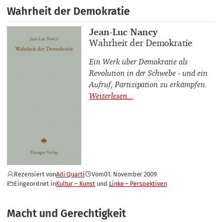
Wahrheit der Demokratie
Buchautor_innen
Jean-Luc Nancy
Buchtitel
Wahrheit der Demokratie
Ein Werk über Demokratie als
Revolution in der Schwebe - und ein
Aufruf, Partizipation zu erkämpfen.
Rezensiert von
Adi Quarti
Vom
01. November 2009
Eingeordnet in
Kultur – Kunst
Linke – Perspektiven
Macht und Gerechtigkeit