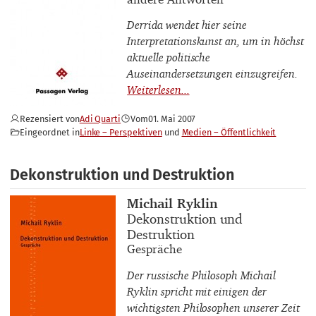
Derrida wendet hier seine
Interpretationskunst an, um in höchst
aktuelle politische
Auseinandersetzungen einzugreifen.
Rezensiert von
Adi Quarti
Vom
01. Mai 2007
Eingeordnet in
Linke – Perspektiven
Medien – Öffentlichkeit
Dekonstruktion und Destruktion
Buchautor_innen
Michail Ryklin
Buchtitel
Dekonstruktion und
Destruktion
Buchuntertitel
Gespräche
Der russische Philosoph Michail
Ryklin spricht mit einigen der
wichtigsten Philosophen unserer Zeit