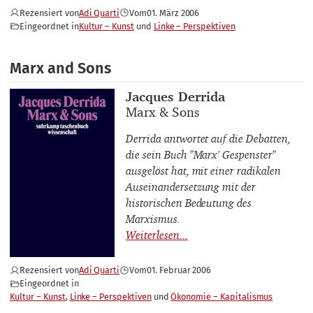
Rezensiert von
Adi Quarti
Vom
01. März 2006
Eingeordnet in
Kultur – Kunst
Linke – Perspektiven
Marx and Sons
Buchautor_innen
Jacques Derrida
Buchtitel
Marx & Sons
Derrida antwortet auf die Debatten,
die sein Buch "Marx’ Gespenster"
ausgelöst hat, mit einer radikalen
Auseinandersetzung mit der
historischen Bedeutung des
Marxismus.
Rezensiert von
Adi Quarti
Vom
01. Februar 2006
Eingeordnet in
Kultur – Kunst
Linke – Perspektiven
Ökonomie – Kapitalismus