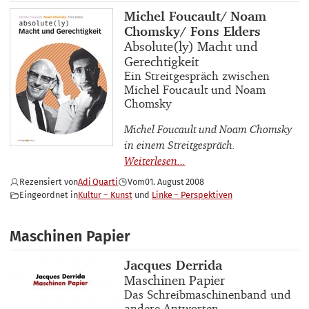
Buchautor_innen
Michel Foucault/ Noam
Chomsky/ Fons Elders
Buchtitel
Absolute(ly) Macht und
Gerechtigkeit
Buchuntertitel
Ein Streitgespräch zwischen
Michel Foucault und Noam
Chomsky
Michel Foucault und Noam Chomsky
in einem Streitgespräch.
Rezensiert von
Adi Quarti
Vom
01. August 2008
Eingeordnet in
Kultur – Kunst
Linke – Perspektiven
Maschinen Papier
Buchautor_innen
Jacques Derrida
Buchtitel
Maschinen Papier
Buchuntertitel
Das Schreibmaschinenband und
andere Antworten