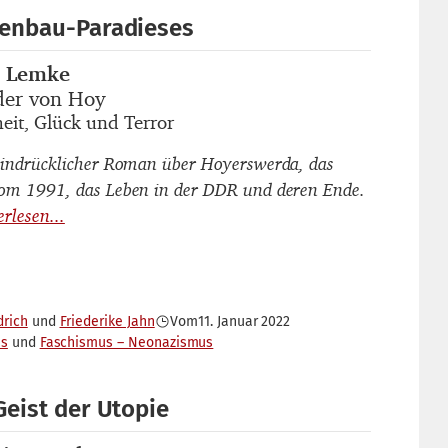
tenbau-Paradieses
t Lemke
autor_innen
der von Hoy
titel
heit, Glück und Terror
untertitel
eindrücklicher Roman über Hoyerswerda, das
om 1991, das Leben in der DDR und deren Ende.
drich
Friederike Jahn
Vom
11. Januar 2022
es
Faschismus – Neonazismus
Geist der Utopie