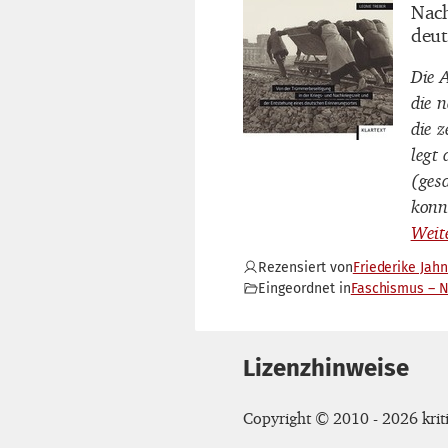
Nach
deut
Die 
die 
die 
legt 
(ges
konn
Rezensiert von
Friederike Jahn
Eingeordnet in
Faschismus – 
Lizenzhinweise
Copyright © 2010 - 2026 kriti