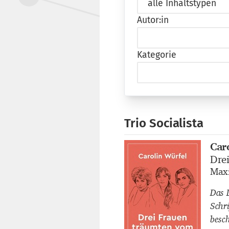
Autor:in
Kategorie
Trio Socialista
Car
Buch
Dre
Buch
Maxi
Buch
Das 
Schr
besc