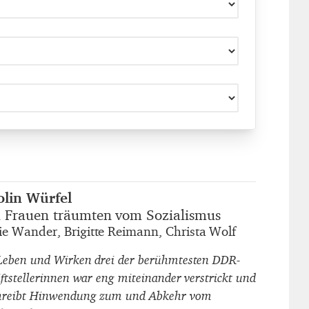
olin Würfel
autor_innen
i Frauen träumten vom Sozialismus
titel
e Wander, Brigitte Reimann, Christa Wolf
untertitel
Leben und Wirken drei der berühmtesten DDR-
iftstellerinnen war eng miteinander verstrickt und
hreibt Hinwendung zum und Abkehr vom