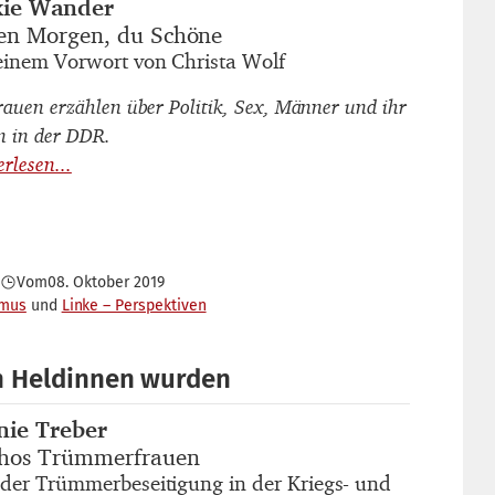
ie Wander
autor_innen
en Morgen, du Schöne
titel
einem Vorwort von Christa Wolf
untertitel
rauen erzählen über Politik, Sex, Männer und ihr
n in der DDR.
Vom
08. Oktober 2019
smus
Linke – Perspektiven
n Heldinnen wurden
nie Treber
autor_innen
hos Trümmerfrauen
titel
der Trümmerbeseitigung in der Kriegs- und
untertitel