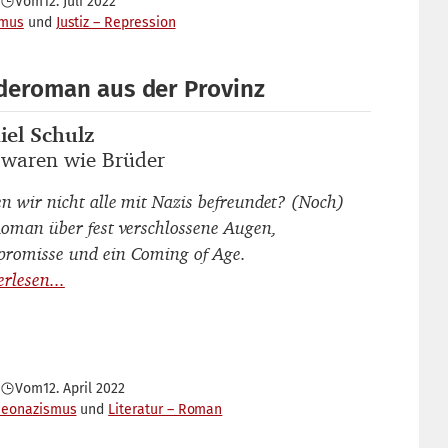
Vom
12. Juli 2022
smus
Justiz – Repression
eroman aus der Provinz
iel Schulz
autor_innen
 waren wie Brüder
titel
n wir nicht alle mit Nazis befreundet? (Noch)
Roman über fest verschlossene Augen,
romisse und ein Coming of Age.
Vom
12. April 2022
Neonazismus
Literatur – Roman