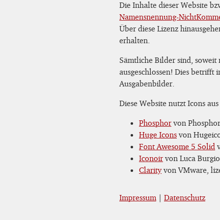
Die Inhalte dieser Website b
Namensnennung-NichtKommerz
Über diese Lizenz hinausgehe
erhalten.
Sämtliche Bilder sind, soweit
ausgeschlossen! Dies betrifft
Ausgabenbilder.
Diese Website nutzt Icons aus
Phosphor
von Phosphor 
Huge Icons
von Hugeicon
Font Awesome 5 Solid
v
Iconoir
von Luca Burgio,
Clarity
von VMware, lize
Impressum
|
Datenschutz