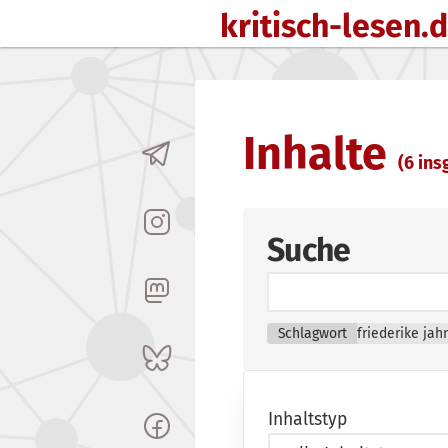
kritisch-lesen.
Zum Inhalt springen
Inhalte
(6 insg
Suche
Schlagwort
friederike jah
Inhaltstyp