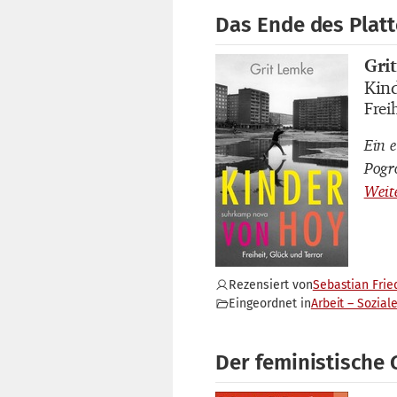
Das Ende des Plat
Gri
Buch
Kin
Buch
Frei
Buch
Ein 
Pogr
Rezensiert von
Sebastian Frie
Eingeordnet in
Arbeit – Sozial
Der feministische 