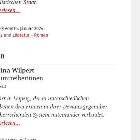
listischen Staat.
Vom
16. Januar 2024
es
Literatur – Roman
en
tina Wilpert
autor_innen
umtreiberinnen
titel
an
untertitel
rt in Leipzig, der in unterschiedlichen
ebenen drei Frauen in ihrer Devianz gegenüber
herrschenden System miteinander verbindet.