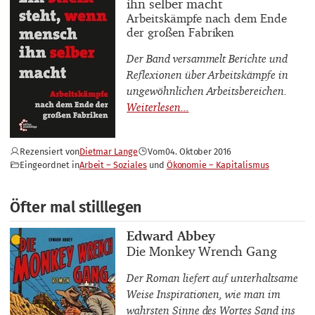
ihn selber macht
Buchuntertitel
Arbeitskämpfe nach dem Ende
der großen Fabriken
Der Band versammelt Berichte und
Reflexionen über Arbeitskämpfe in
ungewöhnlichen Arbeitsbereichen.
Rezensiert von
Dietmar Lange
Vom
04. Oktober 2016
Eingeordnet in
Arbeit – Soziales
Ökonomie – Kapitalismus
Öfter mal stilllegen
Buchautor_innen
Edward Abbey
Buchtitel
Die Monkey Wrench Gang
Der Roman liefert auf unterhaltsame
Weise Inspirationen, wie man im
wahrsten Sinne des Wortes Sand ins