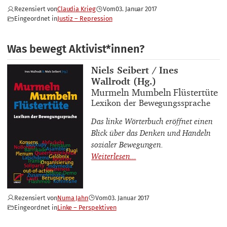
Rezensiert von
Claudia Krieg
Vom
03. Januar 2017
Eingeordnet in
Justiz – Repression
Was bewegt Aktivist*innen?
Buchautor_innen
Niels Seibert / Ines
Wallrodt (Hg.)
Buchtitel
Murmeln Mumbeln Flüstertüte
Buchuntertitel
Lexikon der Bewegungssprache
Das linke Wörterbuch eröffnet einen
Blick über das Denken und Handeln
sozialer Bewegungen.
Rezensiert von
Numa Jahn
Vom
03. Januar 2017
Eingeordnet in
Linke – Perspektiven