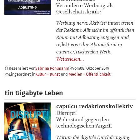
Buchuntertitel
Veränderte Werbung als
Gesellschaftskritik?
Werbung nervt. Aktivist*innen treten
der Reklame-Allmacht im öffentlichen
Raum mit Adbusting entgegen und
reflektieren ihre Aktionsform in
einem erfrischenden Werk.
Rezensiert von
Sabrina Pohlmann
Vom
08. Oktober 2019
Eingeordnet in
Kultur – Kunst
Medien – Öffentlichkeit
Ein Gigabyte Leben
Buchautor_innen
capulcu redaktionskollektiv
Buchtitel
Disrupt!
Buchuntertitel
Widerstand gegen den
technologischen Angriff
Warum die digitale Durchdringung