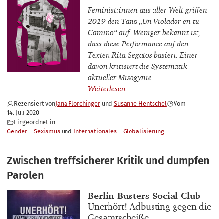
Feminist:innen aus aller Welt griffen
2019 den Tanz „Un Violador en tu
Camino“ auf. Weniger bekannt ist,
dass diese Performance auf den
Texten Rita Segatos basiert. Einer
davon kritisiert die Systematik
aktueller Misogynie.
Rezensiert von
Jana Flörchinger
Susanne Hentschel
Vom
14. Juli 2020
Eingeordnet in
Gender – Sexismus
Internationales – Globalisierung
Zwischen treffsicherer Kritik und dumpfen
Parolen
Buchautor_innen
Berlin Busters Social Club
Buchtitel
Unerhört! Adbusting gegen die
Gesamtscheiße