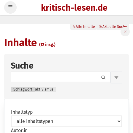
kritisch-lesen.de
Zum Inhalt springen
Alle Inhalte
Aktuelle Suche
Filte
Inhalte
(12 insg.)
Suche
Inhalts
Schlagwort
aktivismus
Inhaltstyp
Autor:in