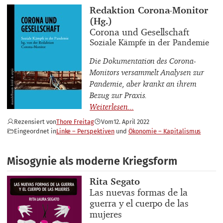
Buchautor_innen
Redaktion Corona-Monitor
(Hg.)
Buchtitel
Corona und Gesellschaft
Buchuntertitel
Soziale Kämpfe in der Pandemie
Die Dokumentation des Corona-
Monitors versammelt Analysen zur
Pandemie, aber krankt an ihrem
Bezug zur Praxis.
Rezensiert von
Thore Freitag
Vom
12. April 2022
Eingeordnet in
Linke – Perspektiven
Ökonomie – Kapitalismus
Misogynie als moderne Kriegsform
Buchautor_innen
Rita Segato
Buchtitel
Las nuevas formas de la
guerra y el cuerpo de las
mujeres