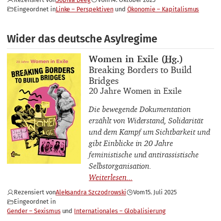
Eingeordnet in
Linke – Perspektiven
Ökonomie – Kapitalismus
Wider das deutsche Asylregime
Buchautor_innen
Women in Exile (
Hg.
)
Buchtitel
Breaking Borders to Build
Bridges
Buchuntertitel
20 Jahre Women in Exile
Die bewegende Dokumentation
erzählt von Widerstand, Solidarität
und dem Kampf um Sichtbarkeit und
gibt Einblicke in 20 Jahre
feministische und antirassistische
Selbstorganisation.
Rezensiert von
Aleksandra Szczodrowski
Vom
15. Juli 2025
Eingeordnet in
Gender – Sexismus
Internationales – Globalisierung