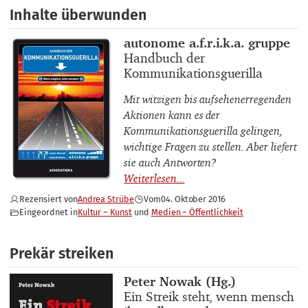
Inhalte überwunden
Buchautor_innen
autonome a.f.r.i.k.a. gruppe
Buchtitel
Handbuch der
Kommunikationsguerilla
Mit witzigen bis aufsehenerregenden
Aktionen kann es der
Kommunikationsguerilla gelingen,
wichtige Fragen zu stellen. Aber liefert
sie auch Antworten?
Rezensiert von
Andrea Strübe
Vom
04. Oktober 2016
Eingeordnet in
Kultur – Kunst
Medien – Öffentlichkeit
Prekär streiken
Buchautor_innen
Peter Nowak (Hg.)
Buchtitel
Ein Streik steht, wenn mensch