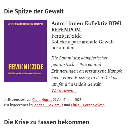
Die Spitze der Gewalt
Buchautor_innen
Autor*innen-Kollektiv BIWI
KEFEMPOM
Buchtitel
Femi(ni)zide
Buchuntertitel
Kollektiv patriarchale Gewalt
bekämpfen
Die Sammlung kämpferischer
feministischer Praxen und
Erinnerungen an vergangene Kämpfe
bietet einen Einstieg in den Diskus
um femi(ni)zidale Gewalt.
Rezensiert von
Clara Hoppe
Vom
11. Juli 2023
Eingeordnet in
Gender – Sexismus
Linke – Perspektiven
Die Krise zu fassen bekommen