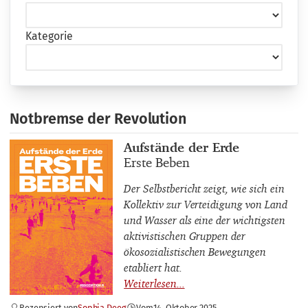
Kategorie
Notbremse der Revolution
Buchautor_innen
Aufstände der Erde
Buchtitel
Erste Beben
Der Selbstbericht zeigt, wie sich ein
Kollektiv zur Verteidigung von Land
und Wasser als eine der wichtigsten
aktivistischen Gruppen der
ökosozialistischen Bewegungen
etabliert hat.
Rezensiert von
Sophia Deeg
Vom
14. Oktober 2025