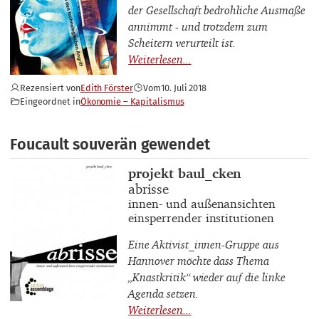
der Gesellschaft bedrohliche Ausmaße
annimmt - und trotzdem zum
Scheitern verurteilt ist.
Rezensiert von
Edith Förster
Vom
10. Juli 2018
Eingeordnet in
Ökonomie – Kapitalismus
Foucault souverän gewendet
Buchautor_innen
projekt baul_cken
Buchtitel
abrisse
Buchuntertitel
innen- und außenansichten
einsperrender institutionen
Eine Aktivist_innen-Gruppe aus
Hannover möchte dass Thema
„Knastkritik“ wieder auf die linke
Agenda setzen.