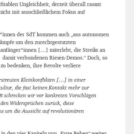
tablen Ungleichheit, derzeit überall rasant
 nicht mit ausschließlichem Fokus auf
er*innen der SdT kommen auch „aus autonomen
ämpfe um den zurechtgestutzten
sanfänger*innen […] miterlebt, die Streiks an
] damit verbundenen Riesen-Demos.“ Doch, so
t zu bedenken, ihre Revolte verliere
streuten Kleinkonflikten […] in einer
ltur, die fast keinen Kontakt mehr zur
ft schrecken wir vor konkreten Vorschlägen
den Widersprüchen zurück, diese
ns um die Aussicht auf revolutionären
s in den vier Kapiteln von „Erste Beben“ weiter