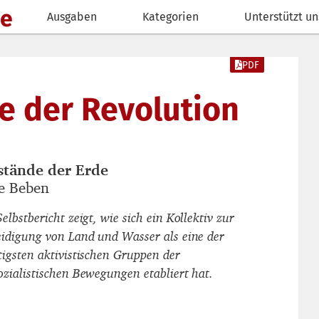
de
Ausgaben
Kategorien
Unterstützt un
PDF
 der Revolution
stände der Erde
autor_innen
te Beben
titel
elbstbericht zeigt, wie sich ein Kollektiv zur
eidigung von Land und Wasser als eine der
tigsten aktivistischen Gruppen der
ozialistischen Bewegungen etabliert hat.