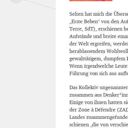
Selten hat mich die Übers
„Erste Beben“ von den Auf
Terre, SdT), erschienen b
Aufstände und breite eman
der Welt ergreifen, werde
herablassendem Wohlwolle
gewalttätigem, dumpfem P
Wenn irgendwelche Leut
Führung von sich aus aufbe
Das Kollektiv ungenannter
zusammen aus Denker*inne
Einige von ihnen hatten s
der Zone à Défendre (ZAD
Landes zusammengefunden
schienen „die von versch