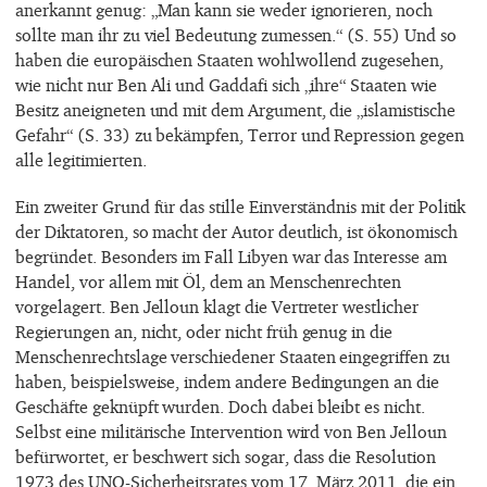
anerkannt genug: „Man kann sie weder ignorieren, noch
sollte man ihr zu viel Bedeutung zumessen.“ (S. 55) Und so
haben die europäischen Staaten wohlwollend zugesehen,
wie nicht nur Ben Ali und Gaddafi sich „ihre“ Staaten wie
Besitz aneigneten und mit dem Argument, die „islamistische
Gefahr“ (S. 33) zu bekämpfen, Terror und Repression gegen
alle legitimierten.
Ein zweiter Grund für das stille Einverständnis mit der Politik
der Diktatoren, so macht der Autor deutlich, ist ökonomisch
begründet. Besonders im Fall Libyen war das Interesse am
Handel, vor allem mit Öl, dem an Menschenrechten
vorgelagert. Ben Jelloun klagt die Vertreter westlicher
Regierungen an, nicht, oder nicht früh genug in die
Menschenrechtslage verschiedener Staaten eingegriffen zu
haben, beispielsweise, indem andere Bedingungen an die
Geschäfte geknüpft wurden. Doch dabei bleibt es nicht.
Selbst eine militärische Intervention wird von Ben Jelloun
befürwortet, er beschwert sich sogar, dass die Resolution
1973 des UNO-Sicherheitsrates vom 17. März 2011, die ein