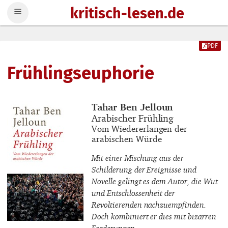
kritisch-lesen.de
Zum Inhalt springen
PDF
Frühlingseuphorie
Buchautor_innen
Tahar Ben Jelloun
Buchtitel
Arabischer Frühling
Buchuntertitel
Vom Wiedererlangen der
arabischen Würde
Mit einer Mischung aus der
Schilderung der Ereignisse und
Novelle gelingt es dem Autor, die Wut
und Entschlossenheit der
Revoltierenden nachzuempfinden.
Doch kombiniert er dies mit bizarren
Forderungen.