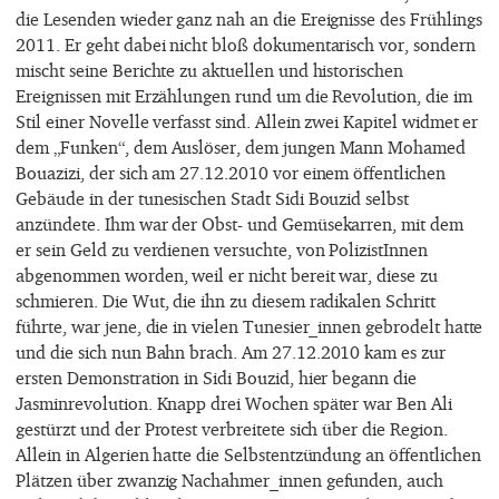
die Lesenden wieder ganz nah an die Ereignisse des Frühlings
2011. Er geht dabei nicht bloß dokumentarisch vor, sondern
mischt seine Berichte zu aktuellen und historischen
Ereignissen mit Erzählungen rund um die Revolution, die im
Stil einer Novelle verfasst sind. Allein zwei Kapitel widmet er
dem „Funken“, dem Auslöser, dem jungen Mann Mohamed
Bouazizi, der sich am 27.12.2010 vor einem öffentlichen
Gebäude in der tunesischen Stadt Sidi Bouzid selbst
anzündete. Ihm war der Obst- und Gemüsekarren, mit dem
er sein Geld zu verdienen versuchte, von PolizistInnen
abgenommen worden, weil er nicht bereit war, diese zu
schmieren. Die Wut, die ihn zu diesem radikalen Schritt
führte, war jene, die in vielen Tunesier_innen gebrodelt hatte
und die sich nun Bahn brach. Am 27.12.2010 kam es zur
ersten Demonstration in Sidi Bouzid, hier begann die
Jasminrevolution. Knapp drei Wochen später war Ben Ali
gestürzt und der Protest verbreitete sich über die Region.
Allein in Algerien hatte die Selbstentzündung an öffentlichen
Plätzen über zwanzig Nachahmer_innen gefunden, auch