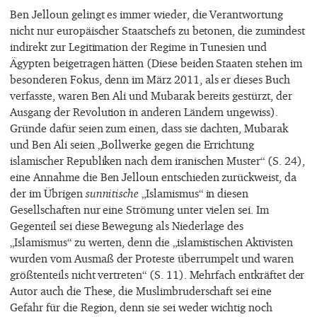
Ben Jelloun gelingt es immer wieder, die Verantwortung
nicht nur europäischer Staatschefs zu betonen, die zumindest
indirekt zur Legitimation der Regime in Tunesien und
Ägypten beigetragen hätten (Diese beiden Staaten stehen im
besonderen Fokus, denn im März 2011, als er dieses Buch
verfasste, waren Ben Ali und Mubarak bereits gestürzt, der
Ausgang der Revolution in anderen Ländern ungewiss).
Gründe dafür seien zum einen, dass sie dachten, Mubarak
und Ben Ali seien „Bollwerke gegen die Errichtung
islamischer Republiken nach dem iranischen Muster“ (S. 24),
eine Annahme die Ben Jelloun entschieden zurückweist, da
der im Übrigen
sunnitische
„Islamismus“ in diesen
Gesellschaften nur eine Strömung unter vielen sei. Im
Gegenteil sei diese Bewegung als Niederlage des
„Islamismus“ zu werten, denn die „islamistischen Aktivisten
wurden vom Ausmaß der Proteste überrumpelt und waren
größtenteils nicht vertreten“ (S. 11). Mehrfach entkräftet der
Autor auch die These, die Muslimbruderschaft sei eine
Gefahr für die Region, denn sie sei weder wichtig noch