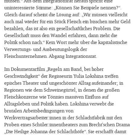
müssen.“ Aus dem Integrationsrat heraus spricht eine
uninteressierte Stimme: „Können Sie Beispiele nennen?“.
Gleich darauf scheint die Lösung auf: „Wir müssen vielleicht
auch mal wieder für ein Stück Fleisch ein bisschen mehr Geld
bezahlen, das ist also ein gesellschaftliches Problem. Die
Gesellschaft muss den Wandel erfahren, dann zieht die
Politik schon nach.“ Kein Wort mehr über die kapitalistische
Verwertungs- und Ausbeutungslogik der
Fleischunternehmen. Abgang Integrationsrat.
Im Dokumentarfilm „Regeln am Band, bei hoher
Geschwindigkeit“ der Regisseurin Yulia Lokshina treffen
episches Theater und ungeschönter Alltag aufeinander; in
Regionen wie dem Schweinegürtel, in denen die großen
Fleischkonzerne wie Tönnies massiven Einfluss auf
Alltagsleben und Politik haben. Lokshina verwebt die
brutalen Arbeitsbedingungen von
Werkvertragsarbeiter:innen in der Schlachtfabrik mit den
Proben eines Schüler:innentheaters zum Brecht'schen Drama
„Die Heilige Johanna der Schlachthöfe“. Sie erschafft damit