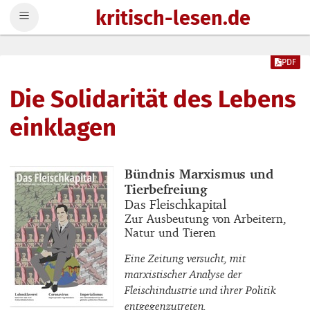
kritisch-lesen.de
Zum Inhalt springen
PDF
Die Solidarität des Lebens
einklagen
Buchautor_innen
Bündnis Marxismus und
Tierbefreiung
Buchtitel
Das Fleischkapital
Buchuntertitel
Zur Ausbeutung von Arbeitern,
Natur und Tieren
Eine Zeitung versucht, mit
marxistischer Analyse der
Fleischindustrie und ihrer Politik
entgegenzutreten.