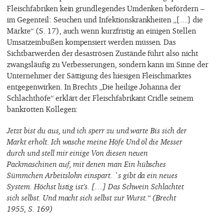
Fleischfabriken kein grundlegendes Umdenken befördern –
im Gegenteil: Seuchen und Infektionskrankheiten „[…] die
Märkte“ (S. 17), auch wenn kurzfristig an einigen Stellen
Umsatzeinbußen kompensiert werden müssen. Das
Sichtbarwerden der desaströsen Zustände führt also nicht
zwangsläufig zu Verbesserungen, sondern kann im Sinne der
Unternehmer der Sättigung des hiesigen Fleischmarktes
entgegenwirken. In Brechts „Die heilige Johanna der
Schlachthöfe“ erklärt der Fleischfabrikant Cridle seinem
bankrotten Kollegen:
Jetzt bist du aus, und ich sperr zu und warte Bis sich der
Markt erholt. Ich wasche meine Höfe Und öl die Messer
durch und stell mir einige Von diesen neuen
Packmaschinen auf, mit denen man Ein hübsches
Sümmchen Arbeitslohn einspart. `s gibt da ein neues
System. Höchst listig ist’s. […] Das Schwein Schlachtet
sich selbst. Und macht sich selbst zur Wurst.“ (Brecht
1955, S. 169)