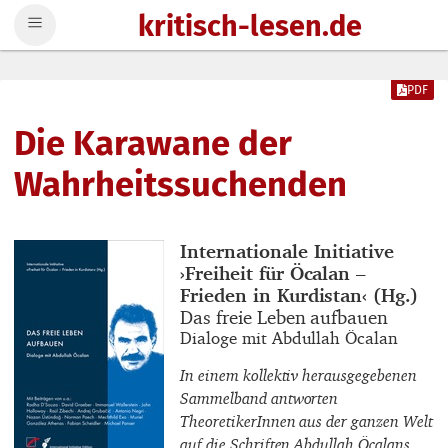
kritisch-lesen.de
Zum Inhalt springen
PDF
Die Karawane der
Wahrheitssuchenden
Buchautor_innen
Internationale Initiative
›Freiheit für Öcalan –
Frieden in Kurdistan‹ (Hg.)
Buchtitel
Das freie Leben aufbauen
Buchuntertitel
Dialoge mit Abdullah Öcalan
In einem kollektiv herausgegebenen
Sammelband antworten
TheoretikerInnen aus der ganzen Welt
auf die Schriften Abdullah Öcalans.