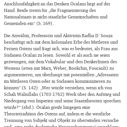
Anschlussfähigkeit an das Denken Öcalans liegt auf der
Hand. Beide treten für „die Fragmentierung des
Nationalstaats in nicht-staatliche Gemeinschaften und
Gemeinden ein“ (S. 169).
Die Anwältin, Professorin und Aktivistin Radha D´Souza
beschäftigt sich mit dem kolonialen Erbe des Mittleren und
Fernen Ostens und fragt sich, was es bedeutet, als Frau aus
Südasien Öcalan zu lesen. Sowohl er als auch sie seien
gezwungen, mit dem Vokabular und den DenkerInnen des
Westens (etwa mit Marx, Weber, Bookchin, Foucault) zu
argumentieren, um überhaupt mit potentiellen „Adressaten
im Mittleren Osten oder in Südasien kommunizieren zu
können“ (S. 142): „Wer würde verstehen, wenn ich von
Schah Waliullahs (1703-1762) Werk über den Aufstieg und
Niedergang von Imperien und seine Staatstheorien sprechen
würde?“ (ebd.). Öcalan greife hingegen eine
Theorietradition des Ostens auf, indem er die westliche
Trennung von Subjekt und Objekt zu überwinden versuche
und „eine nicht-dualistische Herangehensweise“ vorschlage: