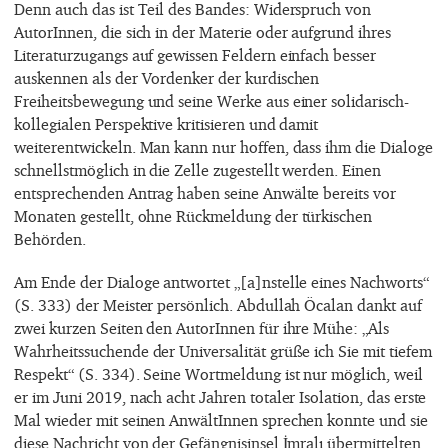
Denn auch das ist Teil des Bandes: Widerspruch von
AutorInnen, die sich in der Materie oder aufgrund ihres
Literaturzugangs auf gewissen Feldern einfach besser
auskennen als der Vordenker der kurdischen
Freiheitsbewegung und seine Werke aus einer solidarisch-
kollegialen Perspektive kritisieren und damit
weiterentwickeln. Man kann nur hoffen, dass ihm die Dialoge
schnellstmöglich in die Zelle zugestellt werden. Einen
entsprechenden Antrag haben seine Anwälte bereits vor
Monaten gestellt, ohne Rückmeldung der türkischen
Behörden.
Am Ende der Dialoge antwortet „[a]nstelle eines Nachworts“
(S. 333) der Meister persönlich. Abdullah Öcalan dankt auf
zwei kurzen Seiten den AutorInnen für ihre Mühe: „Als
Wahrheitssuchende der Universalität grüße ich Sie mit tiefem
Respekt“ (S. 334). Seine Wortmeldung ist nur möglich, weil
er im Juni 2019, nach acht Jahren totaler Isolation, das erste
Mal wieder mit seinen AnwältInnen sprechen konnte und sie
diese Nachricht von der Gefängnisinsel İmralı übermittelten.