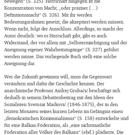
bewegen“ (S. 325). Herrschaft hingegen ist die
Konzentration von Macht, „oder präziser (…)
Definitionsmacht“ (S. 326). Mit ihr werden
Bedeutungsrahmen gesetzt, die akzeptiert werden müssen.
Wenn nicht, folgt der Ausschluss. Allerdings, so macht der
Autor deutlich: wo es Herrschaft gibt, gibt es auch
Widerstand, der vor allem mit „Selbstermächtigung und der
Aneignung eigener Wahrheitszugänge“ (S. 327) geführt
werden müsse. Das vorliegende Buch stellt eine solche
Aneignung dar.
Wer die Zukunft gewinnen will, muss die Gegenwart
verändern und dafür die Geschichte kennen. Der
anarchistische Professor Andrej Grubačić beschäftigt sich
deshalb in seinem Debattenbeitrag mit den Ideen des
Sozialisten Svetozar Marković (1846-1875), der in den
letzten Monaten seines kurzen Lebens im Gefängnis einen
„demokratischen Kommunalismus“ (S. 158) entwickelte und
für eine Balkan-Föderation, als „eine nichtstaatliche
Föderation aller Völker des Balkans“ (ebd.) plädierte. Die