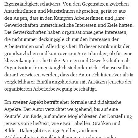
Eigenständigkeit relativiert. Von den Gegensätzen zwischen
AnarchistInnen und MarxistInnen abgesehen, gerät so aus
den Augen, dass in den Kämpfen ArbeiterInnen und „ihre“
Gewerkschaften unterschiedliche Interessen und Ziele hatten.
Die Gewerkschaften haben organisationseigene Interessen,
die nicht immer deckungsgleich mit den Interessen der
ArbeiterInnen sind. Allerdings betrifft dieser Kritikpunkt den
grundsätzlichen und kontroversen Streit darüber, ob für eine
klassenkämpferische Linke Parteien und Gewerkschaften als
Organisationsformen tauglich sind oder nicht. Ebenso sollte
darauf verwiesen werden, dass der Autor sich intensiver als in
vergleichbarer Einführungsliteratur mit Ansätzen jenseits der
organisierten Arbeiterbewegung beschäftigt.
Ein zweiter Aspekt betrifft eher formale und didaktische
Aspekte. Der Autor verzichtet weitgehend, bis auf eine
Zeittafel am Ende, auf andere Möglichkeiten der Darstellung
jenseits von Fließtext, wie etwa Tabellen, Grafiken und
Bilder. Dabei gibt es einige Stellen, an denen
Wahlergebnisse, Streikbeteiligung u.ä. sehr gut anders