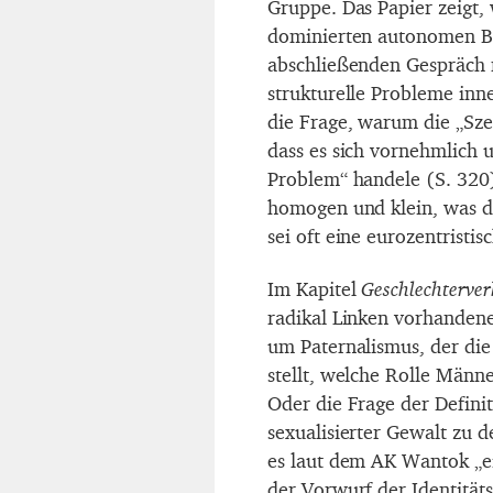
Gruppe. Das Papier zeigt,
dominierten autonomen Be
abschließenden Gespräch 
strukturelle Probleme in
die Frage, warum die „Sz
dass es sich vornehmlich u
Problem“ handele (S. 320)
homogen und klein, was d
sei oft eine eurozentristi
Im Kapitel
Geschlechterver
radikal Linken vorhandene 
um Paternalismus, der die
stellt, welche Rolle Männe
Oder die Frage der Defini
sexualisierter Gewalt zu d
es laut dem AK Wantok „ei
der Vorwurf der Identitäts