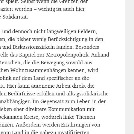
 spielt. Selbst wenn die Grenzen der
ziert werden – wichtig ist auch hier
Solidarität.
 und dennoch nicht langweiligen Feldern,
n, die bisher wenig Berücksichtigung in den
en und Diskussionszirkeln fanden. Besonders
telle das Kapitel zur Metropolenpolitik. Anhand
Menschen, die die Bewegung sowohl aus
dlichen Wohnzusammenhängen kennen, wird
litik auf dem Land spezifischer an die
t. Hier kann autonome Arbeit direkt die
len Bedürfnisse erfüllen und alltagssolidarische
unabhängiger. Im Gegensatz zum Leben in der
dleben eher direktere Kommunikation mit
bekannten Kreise, wodurch linke Themen
 können. Außerdem werden Erfahrungen von
 vom Land in die nahezu mystifizierten