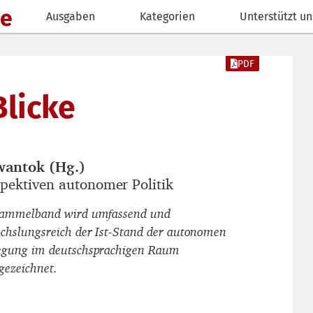
de
Ausgaben
Kategorien
Unterstützt un
PDF
licke
wantok (Hg.)
autor_innen
spektiven autonomer Politik
titel
ammelband wird umfassend und
chslungsreich der Ist-Stand der autonomen
gung im deutschsprachigen Raum
gezeichnet.