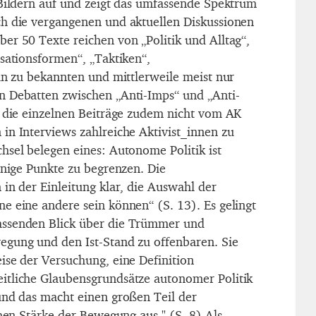
 Bildern auf und zeigt das umfassende Spektrum
h die vergangenen und aktuellen Diskussionen
er 50 Texte reichen von „Politik und Alltag“,
isationsformen“, „Taktiken“,
hin zu bekannten und mittlerweile meist nur
n Debatten zwischen „Anti-Imps“ und „Anti-
d die einzelnen Beiträge zudem nicht vom AK
in Interviews zahlreiche Aktivist_innen zu
hsel belegen eines: Autonome Politik ist
enige Punkte zu begrenzen. Die
in der Einleitung klar, die Auswahl der
e eine andere sein können“ (S. 13). Es gelingt
ssenden Blick über die Trümmer und
egung und den Ist-Stand zu offenbaren. Sie
ise der Versuchung, eine Definition
itliche Glaubensgrundsätze autonomer Politik
und das macht einen großen Teil der
chen Stärke der Bewegung aus." (S. 8) Als