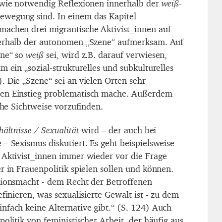
 wie notwendig Reflexionen innerhalb der
weiß
-
wegung sind. In einem das Kapitel
machen drei migrantische Aktivist_innen auf
nerhalb der autonomen „Szene“ aufmerksam. Auf
ene“ so
weiß
sei, wird z.B. darauf verwiesen,
m ein „sozial-strukturelles und subkulturelles
. Die „Szene“ sei an vielen Orten sehr
en Einstieg problematisch mache. Außerdem
sche Sichtweise vorzufinden.
hältnisse / Sexualität
wird – der auch bei
– Sexismus diskutiert. Es geht beispielsweise
 Aktivist_innen immer wieder vor die Frage
r in Frauenpolitik spielen sollen und können.
tionsmacht - dem Recht der Betroffenen
efinieren, was sexualisierte Gewalt ist - zu dem
nfach keine Alternative gibt.“ (S. 124) Auch
politik von feministischer Arbeit, der häufig aus