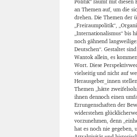
Politik“ räumt mit diesen
an Themen auf, um die sic
drehen. Die Themen der üb
„Freiraumpolitik“, „Organ
„Internationalismus“ bis 
noch gähnend langweilige
Deutschen“. Gestaltet sin
Wantok allein, es kommen 
Wort. Diese Perspektivwec
vielseitig und nicht auf w
Herausgeber_innen stellen 
Themen „hätte zweifelsohn
ihnen dennoch einen umfa
Errungenschaften der Bew
widerstehen glücklicherwe
vorzunehmen, denn „einhe
hat es noch nie gegeben, 
Attraktivität und historis