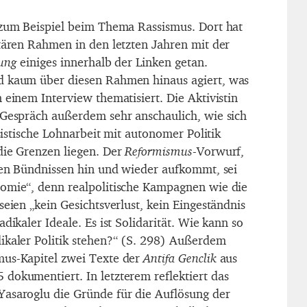
 zum Beispiel beim Thema Rassismus. Dort hat
itären Rahmen in den letzten Jahren mit der
hung
einiges innerhalb der Linken getan.
d kaum über diesen Rahmen hinaus agiert, was
 einem Interview thematisiert. Die Aktivistin
 Gespräch außerdem sehr anschaulich, wie sich
ssistische Lohnarbeit mit autonomer Politik
die Grenzen liegen. Der
Reformismus
-Vorwurf,
iten Bündnissen hin und wieder aufkommt, sei
tomie“, denn realpolitische Kampagnen wie die
seien „kein Gesichtsverlust, kein Eingeständnis
dikaler Ideale. Es ist Solidarität. Wie kann so
ikaler Politik stehen?“ (S. 298) Außerdem
mus-Kapitel zwei Texte der
Antifa Genclik
aus
dokumentiert. In letzterem reflektiert das
asaroglu die Gründe für die Auflösung der