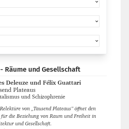
 - Räume und Gesellschaft
les Deleuze und Félix Guattari
autor_innen
send Plateaus
titel
talismus und Schizophrenie
untertitel
 Relektüre von „Tausend Plateaus” öffnet den
k für die Beziehung von Raum und Freiheit in
itektur und Gesellschaft.