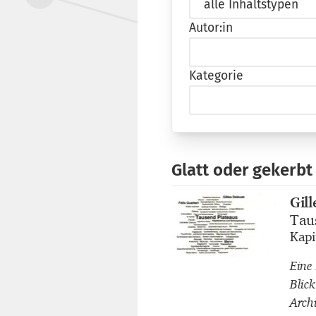
Autor:in
Kategorie
Glatt oder gekerbt
Gil
Buch
Tau
Buch
Kapi
Buch
Eine
Blic
Arch