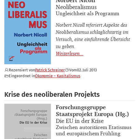
Buchtitel
Neoliberalismus
Buchuntertitel
Ungleichheit als Programm
Norbert Nicoll referiert Aspekte des
Neoliberalismus schlaglichtartig im
Versuch, eine einführende Übersicht
zu geben.
Rezensiert von
Patrick Schreiner
Vom
02. Juli 2013
Eingeordnet in
Ökonomie – Kapitalismus
Krise des neoliberalen Projekts
Buchautor_innen
Forschungsgruppe
Staatsprojekt Europa (Hg.)
Buchtitel
Die EU in der Krise
Buchuntertitel
Zwischen autoritärem Etatismus
und europäischem Frühling