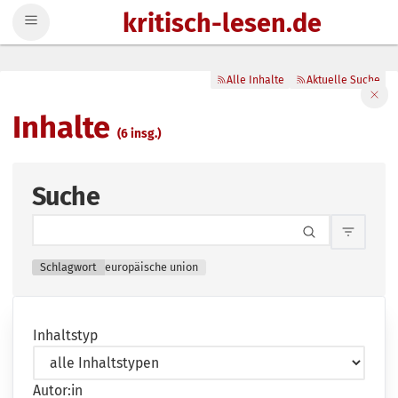
kritisch-lesen.de
Zum Inhalt springen
Alle Inhalte
Aktuelle Suche
Filte
Inhalte
(6 insg.)
Suche
Inhalts
Schlagwort
europäische union
Inhaltstyp
Autor:in