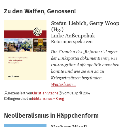
Zu den Waffen, Genossen!
Buchautor_innen
Stefan Liebich, Gerry Woop
(Hg.)
Buchtitel
Linke Außenpolitik
Buchuntertitel
Reformperspektiven
Die Granden des „Reformer“-Lagers
der Linkspartei dokumentieren, wie
rot-rot-grüne Außenpolitik aussehen
könnte und wie sie ein Ja zu
Kriegseinsätzen begründen.
Rezensiert von
Christian Stache
Vom
01. April 2014
Eingeordnet in
Militarismus - Krieg
Neoliberalismus in Häppchenform
Buchautor_innen
Norbert Nicoll