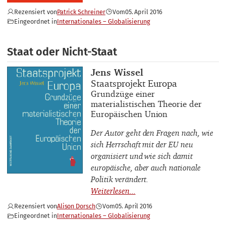
Rezensiert von
Patrick Schreiner
Vom
05. April 2016
Eingeordnet in
Internationales – Globalisierung
Staat oder Nicht-Staat
Buchautor_innen
Jens Wissel
Buchtitel
Staatsprojekt Europa
Buchuntertitel
Grundzüge einer
materialistischen Theorie der
Europäischen Union
Der Autor geht den Fragen nach, wie
sich Herrschaft mit der EU neu
organisiert und wie sich damit
europäische, aber auch nationale
Politik verändert.
Rezensiert von
Alison Dorsch
Vom
05. April 2016
Eingeordnet in
Internationales – Globalisierung