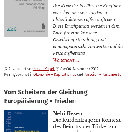
Die Krise der EU lässt die Konflikte
zwischen den verschiedenen
Elitenfraktionen offen auftreten.
Diese Bruchpunkte werden in dem
Buch für eine kritische
Gesellschaftsforschung und
emanzipatorische Antworten auf die
Krise aufbereitet.
Rezensiert von
Ismail Küpeli
Vom
06. November 2012
Eingeordnet in
Ökonomie – Kapitalismus
Parteien – Parlamente
Vom Scheitern der Gleichung
Europäisierung = Frieden
Buchautor_innen
Nebi Kesen
Buchtitel
Die Kurdenfrage im Kontext
des Beitritts der Türkei zur