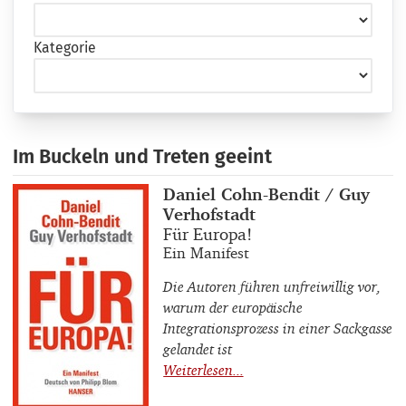
Kategorie
Im Buckeln und Treten geeint
Buchautor_innen
Daniel Cohn-Bendit / Guy
Verhofstadt
Buchtitel
Für Europa!
Buchuntertitel
Ein Manifest
Die Autoren führen unfreiwillig vor,
warum der europäische
Integrationsprozess in einer Sackgasse
gelandet ist