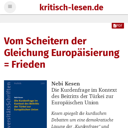
kritisch-lesen.de
Zum Inhalt springen
PDF
Vom Scheitern der
Gleichung Europäisierung
= Frieden
Buchautor_innen
Nebi Kesen
Buchtitel
Die Kurdenfrage im Kontext
des Beitritts der Türkei zur
Europäischen Union
Kesen spiegelt die kurdischen
Debatten um eine demokratische
Lösung der „Kurdenfrage“ und