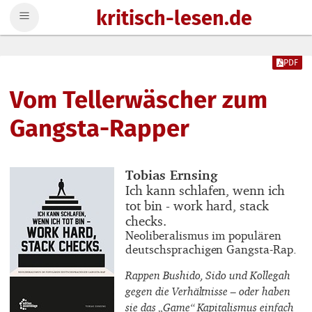
kritisch-lesen.de
Zum Inhalt springen
PDF
Vom Tellerwäscher zum
Gangsta-Rapper
Buchautor_innen
Tobias Ernsing
Buchtitel
Ich kann schlafen, wenn ich
tot bin - work hard, stack
checks.
Buchuntertitel
Neoliberalismus im populären
deutschsprachigen Gangsta-Rap.
Rappen Bushido, Sido und Kollegah
gegen die Verhältnisse – oder haben
sie das „Game“ Kapitalismus einfach