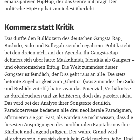
emanzipativen HipHop, der das Genre mit prägt. Der
politische HipHop hat zumindest überlebt.
Kommerz statt Kritik
Das dürfte den Bulldozern des deutschen Gangsta-Rap,
Bushido, Sido und Kollegah ziemlich egal sein. Politik steht
bei den dreien nicht auf der Agenda. Ihr Gangsta-Rap
definiert sich über harte Maskulinität, Identität als Gangster –
und ökonomischen Erfolg. Die Welt zumindest dieser
Gangster ist feindlich, der Diss geht raus an alle. Die stets
betonte Zugehörigkeit zum „Ghetto“ (was zumindest bei Sido
und Bushido zutrifft) hätte zwar das Potenzial, Verhältnisse
zu durchleuchten und zu kritisieren, doch das passiert nicht.
Das wird bei der Analyse ihrer Songtexte deutlich.
Paradoxerweise bedienen alle drei neoliberale Paradigmen,
affirmieren sie gar. Fast, als würden sie nicht wissen, dass die
fiesesten Ausprägungen des neoliberalen Kapitalismus ihre
Kindheit und Jugend prägten. Der wahre Grund wird
allerdings sein, dass sich damit kein Geld machen ließe. Und