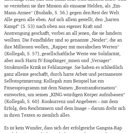
so verstehen sie ihre Mission als einsame Helden, als „Ein-
Mann-Armee“ (Bushido, S. 56.) gegen den Rest der Welt.
Alle gegen alle eben. Auf sich allein gestellt, den „harten
Kampf“ (S. 53) nach oben aus eigener Kraft und
Anstrengung geschafft, vorbei an all jenen, die sie hindern
wollten. Die Feindbilder sind so genannte „Neider“, die an
ihre Millionen wollen, „Rapper mit moralischen Werten“
(Kollegah, S. 57), gesellschaftliche Werte wie Solidarität,
aber auch Hartz IV-Empfänger_innen und „Versager“.
Strukturelle Kritik ist Fehlanzeige. Sie haben es schließlich
ganz alleine geschafft, durch harte Arbeit und permanente
Selbstoptimierung. Kollegah zum Beispiel hat ein
Fitnessprogramm mit dem Namen „Bosstransformation“
entworfen, um seinen „KING-würdigen Körper aufzubauen“
(Kollegah, S. 60). Konkurrenz und Angeberei – mit dem
Erfolg, den Reichtümern und dem Image – darum dreht sich
in ihren Texten so ziemlich alles.
Es ist kein Wunder, dass sich der erfolgreiche Gangsta-Rap