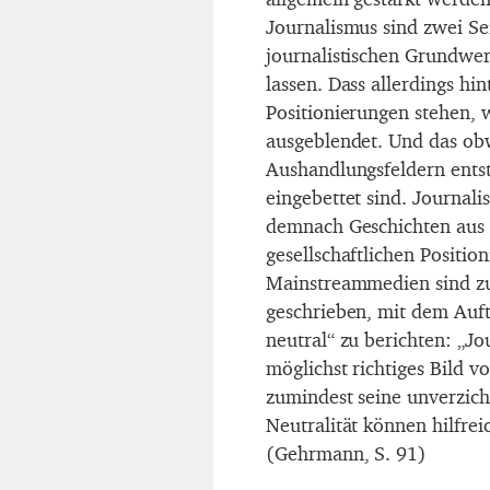
Journalismus sind zwei Sei
journalistischen Grundwert
lassen. Dass allerdings hi
Positionierungen stehen,
ausgeblendet. Und das obwo
Aushandlungsfeldern entst
eingebettet sind. Journal
demnach Geschichten aus i
gesellschaftlichen Positio
Mainstreammedien sind zu
geschrieben, mit dem Auf
neutral“ zu berichten: „Jo
möglichst richtiges Bild v
zumindest seine unverzich
Neutralität können hilfreic
(Gehrmann, S. 91)