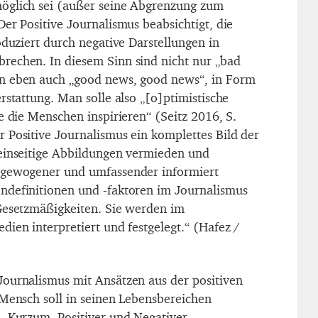
öglich sei (außer seine Abgrenzung zum
er Positive Journalismus beabsichtigt, die
oduziert durch negative Darstellungen in
rechen. In diesem Sinn sind nicht nur „bad
n eben auch „good news, good news“, in Form
rstattung. Man solle also „[o]ptimistische
e die Menschen inspirieren“ (Seitz 2016, S.
 Positive Journalismus ein komplettes Bild der
einseitige Abbildungen vermieden und
sgewogener und umfassender informiert
ndefinitionen und -faktoren im Journalismus
Gesetzmäßigkeiten. Sie werden im
ien interpretiert und festgelegt.“ (Hafez /
ournalismus mit Ansätzen aus der positiven
 Mensch soll in seinen Lebensbereichen
. Kurzum, Positiver und Negativer