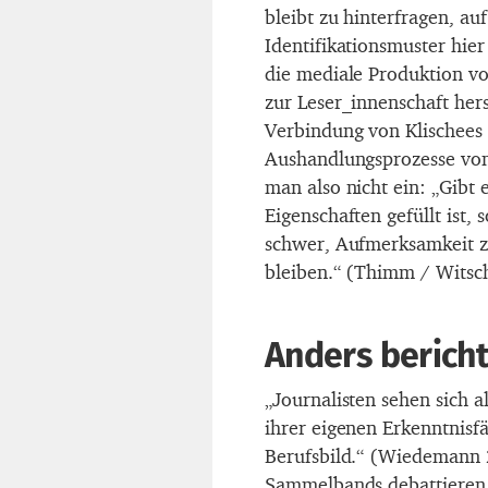
bleibt zu hinterfragen, a
Identifikationsmuster hie
die mediale Produktion v
zur Leser_innenschaft hers
Verbindung von Klischees 
Aushandlungsprozesse von
man also nicht ein: „Gibt 
Eigenschaften gefüllt ist, 
schwer, Aufmerksamkeit zu
bleiben.“ (Thimm / Witsch
Anders berich
„Journalisten sehen sich a
ihrer eigenen Erkenntnisfäh
Berufsbild.“ (Wiedemann 
Sammelbands debattieren 