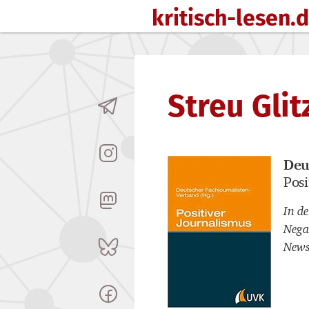
kritisch-lesen.
Zum Inhalt springen
Streu Glit
Deu
Buch
Posi
Buch
In d
Nega
News