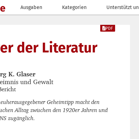
de
Ausgaben
Kategorien
Unterstützt un
PDF
r der Literatur
rg K. Glaser
autor_innen
eimnis und Gewalt
titel
Bericht
untertitel
neuherausgegebener Geheimtipp macht den
tischen Alltag zwischen den 1920er Jahren und
NS zugänglich.