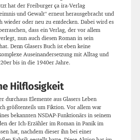
tzt hat der Freiburger ça ira-Verlag
imnis und Gewalt“ erneut herausgebracht und
h wieder oder neu zu entdecken. Dabei wird es
berraschen, dass ein Verlag, der vor allem
verlegt, nun auch diesen Roman in sein
. Denn Glasers Buch ist eben keine
 komplexe Auseinandersetzung mit Alltag und
20er bis in die 1940er Jahre.
 Hilflosigkeit
er durchaus Elemente aus Glasers Leben
och größtenteils um Fiktion. Vor allem war
 eines bekannten NSDAP-Funktionärs in seinem
den der Ich-Erzähler im Roman in Panik im
en hat, nachdem dieser ihn bei einer
oßen Fabrik gestellt hatte. Diese Aktion hat im