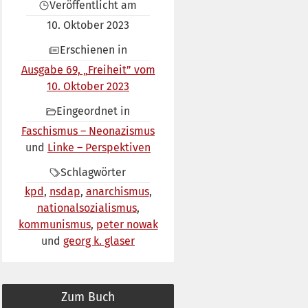
Veröffentlicht am
10. Oktober 2023
Erschienen in
Ausgabe 69, „Freiheit” vom
10. Oktober 2023
Eingeordnet in
Faschismus – Neonazismus
Linke – Perspektiven
Schlagwörter
kpd
nsdap
anarchismus
nationalsozialismus
kommunismus
peter nowak
georg k. glaser
Zum Buch