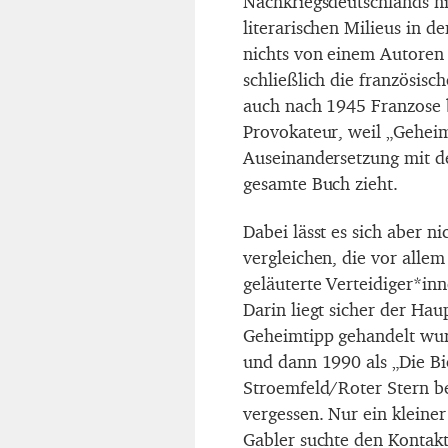
Nachkriegsdeutschlands ni
literarischen Milieus in d
nichts von einem Autoren 
schließlich die französis
auch nach 1945 Franzose b
Provokateur, weil „Gehei
Auseinandersetzung mit d
gesamte Buch zieht.
Dabei lässt es sich aber 
vergleichen, die vor allem
geläuterte Verteidiger*inn
Darin liegt sicher der Ha
Geheimtipp gehandelt wur
und dann 1990 als „Die Bi
Stroemfeld/Roter Stern b
vergessen. Nur ein klein
Gabler suchte den Kontakt