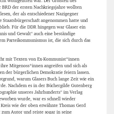
cht wohlgelitten war. Der Großteil des
er BRD der ersten Nachkriegsjahre wollten
lesen, der als entschiedener Nazigegner
che Staatsbürgerschaft angenommen hatte und
lieb. Für die DDR hingegen war Glaser ein
mnis und Gewalt“ auch eine beständige
em Parteikommunismus ist, die sich durch das
nicht mit Texten von Ex-Kommunist*innen
 ihre Mitgenoss*innen angreifen und sich als
en der bürgerlichen Demokratie feiern lassen.
uptgrund, warum Glasers Buch lange Zeit wie ein
de. Nachdem es in der Büchergilde Gutenberg
ographie unseres Jahrhunderts“ im Verlag
eworben wurde, war es schnell wieder
er Kreis wie der oben erwähnte Thomas Gerd
 zum Autor und reiste sogar in seine