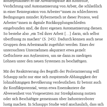
konzeptualisiert er die Abwärtsspirale aus Kontrolle,
Verdichtung und Automatisierung von Arbeit, die schließlich
in einer Reintegration von Arbeiter*innen zu schlechteren
Bedingungen mündet. Kybernetisch ist dieser Prozess, weil
Arbeiter*innen in digitale Rückkopplungsschleifen
eingebunden sind, die ihrer eigenen Automatisierung dienen.
So bestehe also „ein Teil ihrer Arbeit […] darin, sich selbst
überflüssig zu machen“ (S. 245). Dadurch können auch neue
Gruppen dem Arbeitsmarkt zugeführt werden. Eines der
untersuchten Unternehmen akquiriert etwa gezielt
Geflüchtete aus Asylzentren, um sie dann zu niedrigen
Löhnen unter den neuen Systemen zu beschäftigen.
Mit der Reaktivierung des Begriffs der Proletarisierung will
Schaupp nicht nur eine sich zuspitzende Abhängigkeit der
lohnabhängigen Bevölkerung verdeutlichen. Er betont auch
ihr Konfliktpotential, wenn etwa Essenskuriere die
Abwesenheit von Vorgesetzten zur Streikplanung nutzen
oder sich Beschäftigte gemeinsam über Industrieroboter
lustig machen. In Schaupps Studie wird anschaulich, dass sich