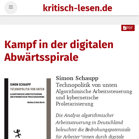
kritisch-lesen.de
Zum Inhalt springen
PDF
Kampf in der digitalen
Abwärtsspirale
Buchautor_innen
Simon Schaupp
Buchtitel
Technopolitik von unten
Buchuntertitel
Algorithmische Arbeitssteuerung
und kybernetische
Proletarisierung
Die Analyse algorithmischer
Arbeitssteuerung in Deutschland
beleuchtet die Bedrohungspotenziale
für Arbeiter*innen durch digitale