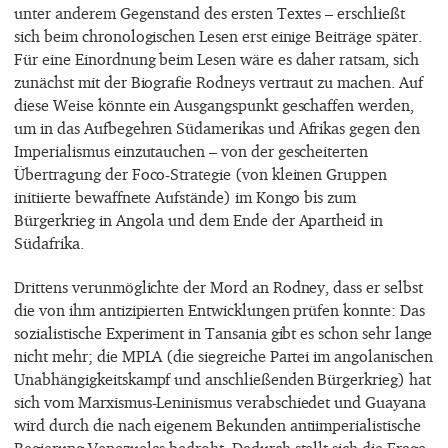
unter anderem Gegenstand des ersten Textes – erschließt
sich beim chronologischen Lesen erst einige Beiträge später.
Für eine Einordnung beim Lesen wäre es daher ratsam, sich
zunächst mit der Biografie Rodneys vertraut zu machen. Auf
diese Weise könnte ein Ausgangspunkt geschaffen werden,
um in das Aufbegehren Südamerikas und Afrikas gegen den
Imperialismus einzutauchen – von der gescheiterten
Übertragung der Foco-Strategie (von kleinen Gruppen
initiierte bewaffnete Aufstände) im Kongo bis zum
Bürgerkrieg in Angola und dem Ende der Apartheid in
Südafrika.
Drittens verunmöglichte der Mord an Rodney, dass er selbst
die von ihm antizipierten Entwicklungen prüfen konnte: Das
sozialistische Experiment in Tansania gibt es schon sehr lange
nicht mehr; die MPLA (die siegreiche Partei im angolanischen
Unabhängigkeitskampf und anschließenden Bürgerkrieg) hat
sich vom Marxismus-Leninismus verabschiedet und Guayana
wird durch die nach eigenem Bekunden antiimperialistische
Regierung Venezuelas bedroht. Dadurch stellt sich die Frage