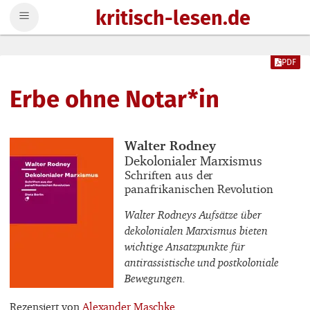
kritisch-lesen.de
Zum Inhalt springen
PDF
Erbe ohne Notar*in
Buchautor_innen
Walter Rodney
Buchtitel
Dekolonialer Marxismus
Buchuntertitel
Schriften aus der
panafrikanischen Revolution
Walter Rodneys Aufsätze über
dekolonialen Marxismus bieten
wichtige Ansatzpunkte für
antirassistische und postkoloniale
Bewegungen.
Rezensiert von
Alexander Maschke