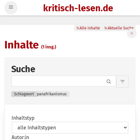
kritisch-lesen.de
Zum Inhalt springen
Alle Inhalte
Aktuelle Suche
Filte
Inhalte
(1 insg.)
Suche
Inhalts
Schlagwort
panafrikanismus
Inhaltstyp
Autor:in