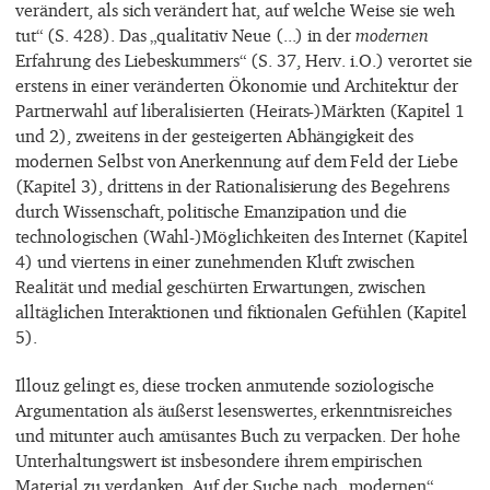
verändert, als sich verändert hat, auf welche Weise sie weh
tut“ (S. 428). Das „qualitativ Neue (...) in der
modernen
Erfahrung des Liebeskummers“ (S. 37, Herv. i.O.) verortet sie
erstens in einer veränderten Ökonomie und Architektur der
Partnerwahl auf liberalisierten (Heirats-)Märkten (Kapitel 1
und 2), zweitens in der gesteigerten Abhängigkeit des
modernen Selbst von Anerkennung auf dem Feld der Liebe
(Kapitel 3), drittens in der Rationalisierung des Begehrens
durch Wissenschaft, politische Emanzipation und die
technologischen (Wahl-)Möglichkeiten des Internet (Kapitel
4) und viertens in einer zunehmenden Kluft zwischen
Realität und medial geschürten Erwartungen, zwischen
alltäglichen Interaktionen und fiktionalen Gefühlen (Kapitel
5).
Illouz gelingt es, diese trocken anmutende soziologische
Argumentation als äußerst lesenswertes, erkenntnisreiches
und mitunter auch amüsantes Buch zu verpacken. Der hohe
Unterhaltungswert ist insbesondere ihrem empirischen
Material zu verdanken. Auf der Suche nach „modernen“