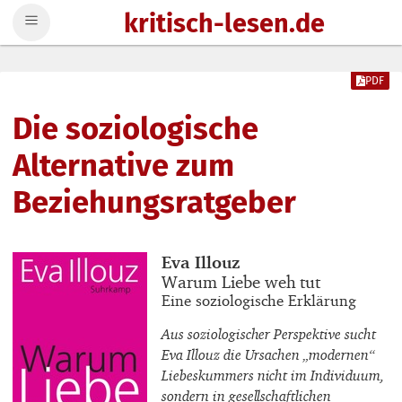
kritisch-lesen.de
Zum Inhalt springen
PDF
Die soziologische
Alternative zum
Beziehungsratgeber
Buchautor_innen
Eva Illouz
Buchtitel
Warum Liebe weh tut
Buchuntertitel
Eine soziologische Erklärung
Aus soziologischer Perspektive sucht
Eva Illouz die Ursachen „modernen“
Liebeskummers nicht im Individuum,
sondern in gesellschaftlichen