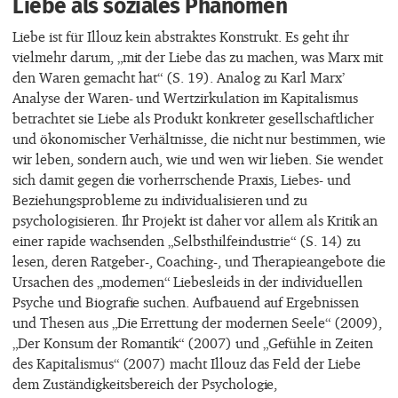
Liebe als soziales Phänomen
Liebe ist für Illouz kein abstraktes Konstrukt. Es geht ihr
vielmehr darum, „mit der Liebe das zu machen, was Marx mit
den Waren gemacht hat“ (S. 19). Analog zu Karl Marx’
Analyse der Waren- und Wertzirkulation im Kapitalismus
betrachtet sie Liebe als Produkt konkreter gesellschaftlicher
und ökonomischer Verhältnisse, die nicht nur bestimmen, wie
wir leben, sondern auch, wie und wen wir lieben. Sie wendet
sich damit gegen die vorherrschende Praxis, Liebes- und
Beziehungsprobleme zu individualisieren und zu
psychologisieren. Ihr Projekt ist daher vor allem als Kritik an
einer rapide wachsenden „Selbsthilfeindustrie“ (S. 14) zu
lesen, deren Ratgeber-, Coaching-, und Therapieangebote die
Ursachen des „modernen“ Liebesleids in der individuellen
Psyche und Biografie suchen. Aufbauend auf Ergebnissen
und Thesen aus „Die Errettung der modernen Seele“ (2009),
„Der Konsum der Romantik“ (2007) und „Gefühle in Zeiten
des Kapitalismus“ (2007) macht Illouz das Feld der Liebe
dem Zuständigkeitsbereich der Psychologie,