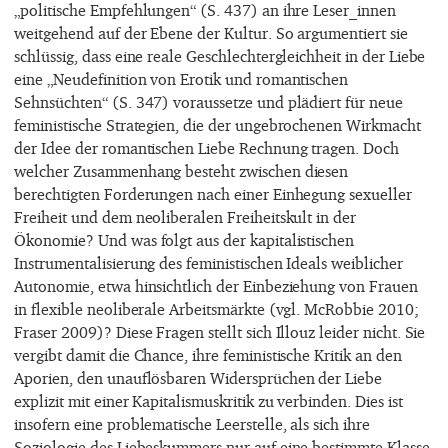
„politische Empfehlungen“ (S. 437) an ihre Leser_innen
weitgehend auf der Ebene der Kultur. So argumentiert sie
schlüssig, dass eine reale Geschlechtergleichheit in der Liebe
eine „Neudefinition von Erotik und romantischen
Sehnsüchten“ (S. 347) voraussetze und plädiert für neue
feministische Strategien, die der ungebrochenen Wirkmacht
der Idee der romantischen Liebe Rechnung tragen. Doch
welcher Zusammenhang besteht zwischen diesen
berechtigten Forderungen nach einer Einhegung sexueller
Freiheit und dem neoliberalen Freiheitskult in der
Ökonomie? Und was folgt aus der kapitalistischen
Instrumentalisierung des feministischen Ideals weiblicher
Autonomie, etwa hinsichtlich der Einbeziehung von Frauen
in flexible neoliberale Arbeitsmärkte (vgl. McRobbie 2010;
Fraser 2009)? Diese Fragen stellt sich Illouz leider nicht. Sie
vergibt damit die Chance, ihre feministische Kritik an den
Aporien, den unauflösbaren Widersprüchen der Liebe
explizit mit einer Kapitalismuskritik zu verbinden. Dies ist
insofern eine problematische Leerstelle, als sich ihre
Soziologie des Liebeskummers nur auf eine bestimmte Klasse