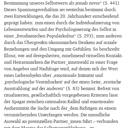
Bestimmung unseres Selbstwerts als jemals zuvor“ (S. 441).
Dieses Spannungsverhältnis sei weiterhin bestimmt durch
zwei Entwicklungen, die das 20. Jahrhundert entscheidend
geprägt haben: zum einen durch die Individualisierung von
Lebensentwürfen und der Psychologisierung des Selbst in
einer „freudianischen Populärkultur“ (S. 293); zum anderen
durch das Übergreifen ökonomischen Denkens auf soziale
Beziehungen und den Umgang mit Gefühlen. So beschreibt
Illouz, wie auf deregulierten, zunehmend virtuellen Kontakt-
und Heiratsmärkten die Partner_innenwahl zu einer Frage
von Angebot und Nachfrage wird, auf denen sich der Wert
eines Liebesobjekts über „emotionale Intimität und
‚psychologische Vereinbarkeit‘ auf der einen Seite, ‚erotische
Ausstrahlung‘ auf der anderen“ (S. 83) bemisst. Befreit von
ritualisierten, gesellschaftlich vorgegebenen Kriterien lässt
der Spagat zwischen rationalem Kalkül und emotionaler
Authentizität die Suche nach der_dem Richtigen zu einem
verunsichernden Unterfangen werden. Die unendliche
Auswahl an potenziellen Partner_innen führt – verbunden
mit dem Mantra der Selbstverwirklichung – zu