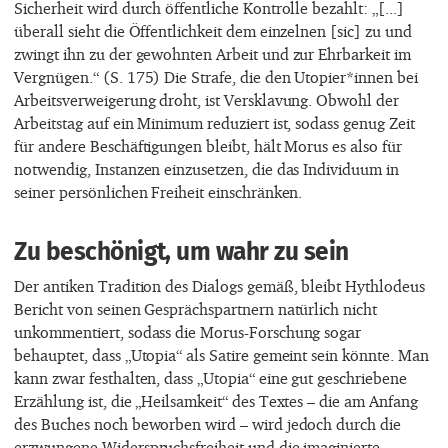
Sicherheit wird durch öffentliche Kontrolle bezahlt: „[...]
überall sieht die Öffentlichkeit dem einzelnen [sic] zu und
zwingt ihn zu der gewohnten Arbeit und zur Ehrbarkeit im
Vergnügen.“ (S. 175) Die Strafe, die den Utopier*innen bei
Arbeitsverweigerung droht, ist Versklavung. Obwohl der
Arbeitstag auf ein Minimum reduziert ist, sodass genug Zeit
für andere Beschäftigungen bleibt, hält Morus es also für
notwendig, Instanzen einzusetzen, die das Individuum in
seiner persönlichen Freiheit einschränken.
Zu beschönigt, um wahr zu sein
Der antiken Tradition des Dialogs gemäß, bleibt Hythlodeus
Bericht von seinen Gesprächspartnern natürlich nicht
unkommentiert, sodass die Morus-Forschung sogar
behauptet, dass „Utopia“ als Satire gemeint sein könnte. Man
kann zwar festhalten, dass „Utopia“ eine gut geschriebene
Erzählung ist, die „Heilsamkeit“ des Textes – die am Anfang
des Buches noch beworben wird – wird jedoch durch die
erzwungene Widerspruchsfreiheit und die imaginierte