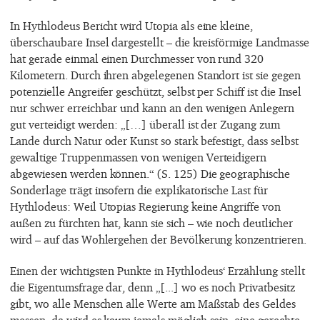
In Hythlodeus Bericht wird Utopia als eine kleine,
überschaubare Insel dargestellt – die kreisförmige Landmasse
hat gerade einmal einen Durchmesser von rund 320
Kilometern. Durch ihren abgelegenen Standort ist sie gegen
potenzielle Angreifer geschützt, selbst per Schiff ist die Insel
nur schwer erreichbar und kann an den wenigen Anlegern
gut verteidigt werden: „[…] überall ist der Zugang zum
Lande durch Natur oder Kunst so stark befestigt, dass selbst
gewaltige Truppenmassen von wenigen Verteidigern
abgewiesen werden können.“ (S. 125) Die geographische
Sonderlage trägt insofern die explikatorische Last für
Hythlodeus: Weil Utopias Regierung keine Angriffe von
außen zu fürchten hat, kann sie sich – wie noch deutlicher
wird – auf das Wohlergehen der Bevölkerung konzentrieren.
Einen der wichtigsten Punkte in Hythlodeus‘ Erzählung stellt
die Eigentumsfrage dar, denn „[...] wo es noch Privatbesitz
gibt, wo alle Menschen alle Werte am Maßstab des Geldes
messen, da wird es kaum jemals möglich sein, eine gerechte