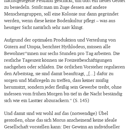
nächstgelegene Festland geschickt, um dort ein neues Gebiet
zu besiedeln. Stößt man im Zuge dessen auf andere
Menschengruppen, soll eine Kolonie nur dann gegründet
werden, wenn diese keine Bodenkultur pflegt – was aus
heutiger Sicht natürlich sehr naiv klingt.
Aufgrund der optimalen Produktion und Verteilung von
Gütern auf Utopia, berichtet Hythlodeus, müssen alle
Bewohner*innen nur sechs Stunden pro Tag arbeiten. Die
restliche Tageszeit können sie Freizeitbeschäftigungen
nachgehen oder schlafen. Die örtlichen Vorsteher regulieren
den Arbeitstag, sie sind damit beauftragt, „[...] dafür zu
sorgen und Maßregeln zu treffen, dass keiner müßig
herumsitzt, sondern jeder fleißig sein Gewerbe treibt, ohne
indessen vom frühen Morgen bis tief in die Nacht beständig
sich wie ein Lasttier abzurackern.“ (S. 145)
Und damit sind wir wohl auf das (notwendige) Übel
gestoßen, ohne das sich Morus anscheinend keine ideale
Gesellschaft vorstellen kann: Der Gewinn an individueller