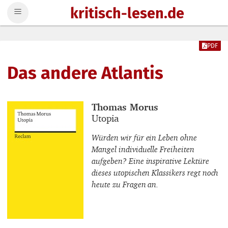
kritisch-lesen.de
Zum Inhalt springen
PDF
Das andere Atlantis
Buchautor_innen
Thomas Morus
Buchtitel
Utopia
Würden wir für ein Leben ohne
Mangel individuelle Freiheiten
aufgeben? Eine inspirative Lektüre
dieses utopischen Klassikers regt noch
heute zu Fragen an.