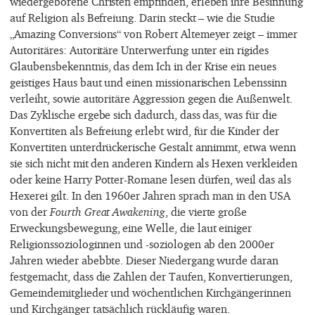
wiedergeborene Christen empfinden, erleben ihre Besinnung
auf Religion als Befreiung. Darin steckt – wie die Studie
„Amazing Conversions“ von Robert Altemeyer zeigt – immer
Autoritäres: Autoritäre Unterwerfung unter ein rigides
Glaubensbekenntnis, das dem Ich in der Krise ein neues
geistiges Haus baut und einen missionarischen Lebenssinn
verleiht, sowie autoritäre Aggression gegen die Außenwelt.
Das Zyklische ergebe sich dadurch, dass das, was für die
Konvertiten als Befreiung erlebt wird, für die Kinder der
Konvertiten unterdrückerische Gestalt annimmt, etwa wenn
sie sich nicht mit den anderen Kindern als Hexen verkleiden
oder keine Harry Potter-Romane lesen dürfen, weil das als
Hexerei gilt. In den 1960er Jahren sprach man in den USA
von der
Fourth Great Awakening
, die vierte große
Erweckungsbewegung, eine Welle, die laut einiger
Religionssoziologinnen und -soziologen ab den 2000er
Jahren wieder abebbte. Dieser Niedergang wurde daran
festgemacht, dass die Zahlen der Taufen, Konvertierungen,
Gemeindemitglieder und wöchentlichen Kirchgängerinnen
und Kirchgänger tatsächlich rückläufig waren.