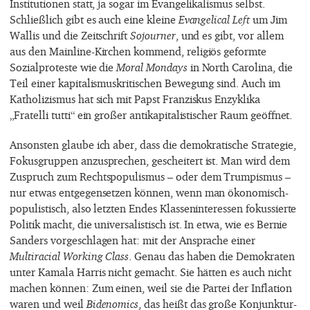
Institutionen statt, ja sogar im Evangelikalismus selbst.
Schließlich gibt es auch eine kleine
Evangelical Left
um Jim
Wallis und die Zeitschrift
Sojourner
, und es gibt, vor allem
aus den Mainline-Kirchen kommend, religiös geformte
Sozialproteste wie die
Moral Mondays
in North Carolina, die
Teil einer kapitalismuskritischen Bewegung sind. Auch im
Katholizismus hat sich mit Papst Franziskus Enzyklika
„Fratelli tutti“ ein großer antikapitalistischer Raum geöffnet.
Ansonsten glaube ich aber, dass die demokratische Strategie,
Fokusgruppen anzusprechen, gescheitert ist. Man wird dem
Zuspruch zum Rechtspopulismus – oder dem Trumpismus –
nur etwas entgegensetzen können, wenn man ökonomisch-
populistisch, also letzten Endes Klasseninteressen fokussierte
Politik macht, die universalistisch ist. In etwa, wie es Bernie
Sanders vorgeschlagen hat: mit der Ansprache einer
Multiracial Working Class
. Genau das haben die Demokraten
unter Kamala Harris nicht gemacht. Sie hätten es auch nicht
machen können: Zum einen, weil sie die Partei der Inflation
waren und weil
Bidenomics
, das heißt das große Konjunktur-