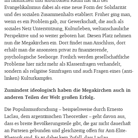
Evangelikalismus dabei als eine neue Form der Solidarität
und des sozialen Zusammenhalts etabliert. Früher ging man,
wenn es ein Problem gab, zur Gewerkschaft, die auch als
soziales Netz Unterstützung, Kulturleben, weltanschauliche
Perspektive und so weiter geboten hat. Diesen Platz nehmen
nun die Megakirchen ein. Dort findet man Anschluss, dort
erhält man die ansonsten privat zu finanzierende,
psychologische Seelsorge. Freilich werden gesellschaftliche
Probleme hier nicht mehr als Klassenfragen verhandelt,
sondern als religiöse Sinnfragen und auch Fragen eines (anti-
linken) Kulturkampfes.
Zumindest ideologisch haben die Megakirchen auch in
anderen Teilen der Welt großen Erfolg.
Die Populismusforschung – beispielsweise durch Ernesto
Laclau, dem argentinischen Theoretiker – geht davon aus,
dass es breite Bevölkerungsteile gibt, die gar nicht dauerhaft
an Parteien gebunden und gleichzeitig offen für Anti-Elite-
Rhetorik sind. Es ist dabei kein Zufall, dass Laclau