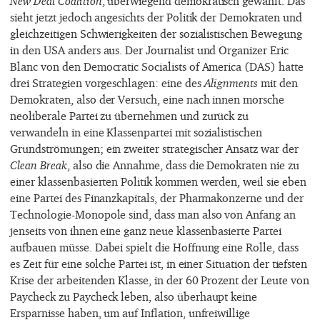
New Deal Coalition
, überwiegend demokratisch gewählt. Das
sieht jetzt jedoch angesichts der Politik der Demokraten und
gleichzeitigen Schwierigkeiten der sozialistischen Bewegung
in den USA anders aus. Der Journalist und Organizer Eric
Blanc von den Democratic Socialists of America (DAS) hatte
drei Strategien vorgeschlagen: eine des
Alignments
mit den
Demokraten, also der Versuch, eine nach innen morsche
neoliberale Partei zu übernehmen und zurück zu
verwandeln in eine Klassenpartei mit sozialistischen
Grundströmungen; ein zweiter strategischer Ansatz war der
Clean Break
, also die Annahme, dass die Demokraten nie zu
einer klassenbasierten Politik kommen werden, weil sie eben
eine Partei des Finanzkapitals, der Pharmakonzerne und der
Technologie-Monopole sind, dass man also von Anfang an
jenseits von ihnen eine ganz neue klassenbasierte Partei
aufbauen müsse. Dabei spielt die Hoffnung eine Rolle, dass
es Zeit für eine solche Partei ist, in einer Situation der tiefsten
Krise der arbeitenden Klasse, in der 60 Prozent der Leute von
Paycheck zu Paycheck leben, also überhaupt keine
Ersparnisse haben, um auf Inflation, unfreiwillige