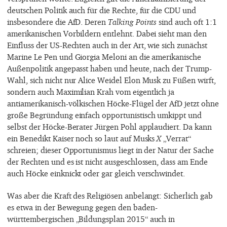
deutschen Politik auch für die Rechte, für die CDU und
insbesondere die AfD. Deren
Talking Points
sind auch oft 1:1
amerikanischen Vorbildern entlehnt. Dabei sieht man den
Einfluss der US-Rechten auch in der Art, wie sich zunächst
Marine Le Pen und Giorgia Meloni an die amerikanische
Außenpolitik angepasst haben und heute, nach der Trump-
Wahl, sich nicht nur Alice Weidel Elon Musk zu Füßen wirft,
sondern auch Maximilian Krah vom eigentlich ja
antiamerikanisch-völkischen Höcke-Flügel der AfD jetzt ohne
große Begründung einfach opportunistisch umkippt und
selbst der Höcke-Berater Jürgen Pohl applaudiert. Da kann
ein Benedikt Kaiser noch so laut auf Musks
X
„Verrat“
schreien; dieser Opportunismus liegt in der Natur der Sache
der Rechten und es ist nicht ausgeschlossen, dass am Ende
auch Höcke einknickt oder gar gleich verschwindet.
Was aber die Kraft des Religiösen anbelangt: Sicherlich gab
es etwa in der Bewegung gegen den baden-
württembergischen „Bildungsplan 2015“ auch in