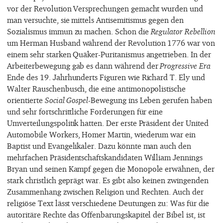
vor der Revolution Versprechungen gemacht wurden und
man versuchte, sie mittels Antisemitismus gegen den
Sozialismus immun zu machen. Schon die
Regulator Rebellion
um Herman Husband während der Revolution 1776 war von
einem sehr starken Quäker-Puritanismus angetrieben. In der
Arbeiterbewegung gab es dann während der
Progressive Era
Ende des 19. Jahrhunderts Figuren wie Richard T. Ely und
Walter Rauschenbusch, die eine antimonopolistische
orientierte
Social Gospel
-Bewegung ins Leben gerufen haben
und sehr fortschrittliche Forderungen für eine
Umverteilungspolitik hatten. Der erste Präsident der United
Automobile Workers, Homer Martin, wiederum war ein
Baptist und Evangelikaler. Dazu könnte man auch den
mehrfachen Präsidentschaftskandidaten William Jennings
Bryan und seinen Kampf gegen die Monopole erwähnen, der
stark christlich geprägt war. Es gibt also keinen zwingenden
Zusammenhang zwischen Religion und Rechten. Auch der
religiöse Text lässt verschiedene Deutungen zu: Was für die
autoritäre Rechte das Offenbarungskapitel der Bibel ist, ist