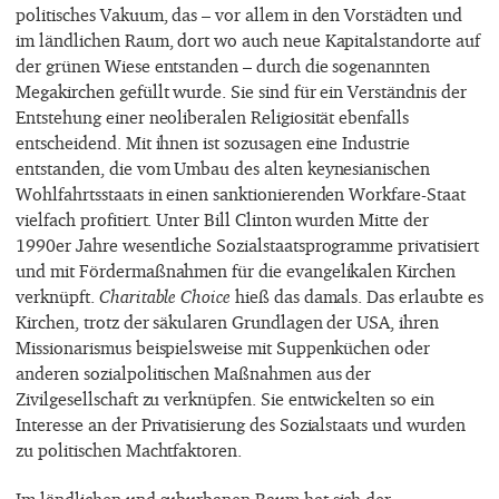
politisches Vakuum, das – vor allem in den Vorstädten und
im ländlichen Raum, dort wo auch neue Kapitalstandorte auf
der grünen Wiese entstanden – durch die sogenannten
Megakirchen gefüllt wurde. Sie sind für ein Verständnis der
Entstehung einer neoliberalen Religiosität ebenfalls
entscheidend. Mit ihnen ist sozusagen eine Industrie
entstanden, die vom Umbau des alten keynesianischen
Wohlfahrtsstaats in einen sanktionierenden Workfare-Staat
vielfach profitiert. Unter Bill Clinton wurden Mitte der
1990er Jahre wesentliche Sozialstaatsprogramme privatisiert
und mit Fördermaßnahmen für die evangelikalen Kirchen
verknüpft.
Charitable Choice
hieß das damals. Das erlaubte es
Kirchen, trotz der säkularen Grundlagen der USA, ihren
Missionarismus beispielsweise mit Suppenküchen oder
anderen sozialpolitischen Maßnahmen aus der
Zivilgesellschaft zu verknüpfen. Sie entwickelten so ein
Interesse an der Privatisierung des Sozialstaats und wurden
zu politischen Machtfaktoren.
Im ländlichen und suburbanen Raum hat sich der