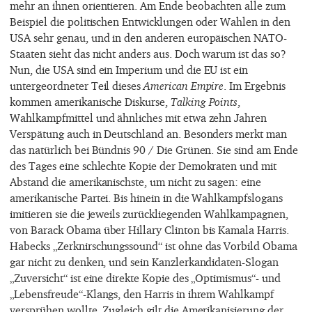
mehr an ihnen orientieren. Am Ende beobachten alle zum
Beispiel die politischen Entwicklungen oder Wahlen in den
USA sehr genau, und in den anderen europäischen NATO-
Staaten sieht das nicht anders aus. Doch warum ist das so?
Nun, die USA sind ein Imperium und die EU ist ein
untergeordneter Teil dieses
American Empire
. Im Ergebnis
kommen amerikanische Diskurse,
Talking Points
,
Wahlkampfmittel und ähnliches mit etwa zehn Jahren
Verspätung auch in Deutschland an. Besonders merkt man
das natürlich bei Bündnis 90 / Die Grünen. Sie sind am Ende
des Tages eine schlechte Kopie der Demokraten und mit
Abstand die amerikanischste, um nicht zu sagen: eine
amerikanische Partei. Bis hinein in die Wahlkampfslogans
imitieren sie die jeweils zurückliegenden Wahlkampagnen,
von Barack Obama über Hillary Clinton bis Kamala Harris.
Habecks „Zerknirschungssound“ ist ohne das Vorbild Obama
gar nicht zu denken, und sein Kanzlerkandidaten-Slogan
„Zuversicht“ ist eine direkte Kopie des „Optimismus“- und
„Lebensfreude“-Klangs, den Harris in ihrem Wahlkampf
versprühen wollte. Zugleich gilt die Amerikanisierung der