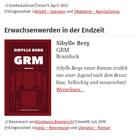
Von
Redaktion
Vom
11. April 2023
Eingeordnet in
Arbeit – Soziales
Ökonomie – Kapitalismus
Erwachsenwerden in der Endzeit
Buchautor_innen
Sibylle Berg
Buchtitel
GRM
Buchuntertitel
Brainfuck
Sibylle Bergs neuer Roman erzählt
von einer Jugend nach dem Brexit:
böse, hellsichtig und messerscharf.
Rezensiert von
Stephanie Bremerich
Vom
09. Juli 2019
Eingeordnet in
Justiz – Repression
Literatur – Roman