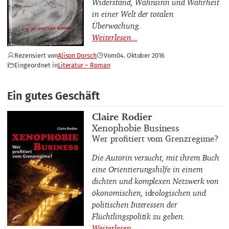
Widerstand, Wahnsinn und Wahrheit
in einer Welt der totalen
Überwachung.
Rezensiert von
Alison Dorsch
Vom
04. Oktober 2016
Eingeordnet in
Literatur – Roman
Ein gutes Geschäft
Buchautor_innen
Claire Rodier
Buchtitel
Xenophobie Business
Buchuntertitel
Wer profitiert vom Grenzregime?
Die Autorin versucht, mit ihrem Buch
eine Orientierungshilfe in einem
dichten und komplexen Netzwerk von
ökonomischen, ideologischen und
politischen Interessen der
Flüchtlingspolitik zu geben.