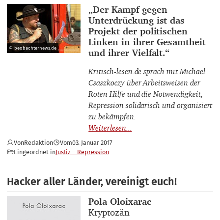
Interviewpartner_innen
„Der Kampf gegen
Unterdrückung ist das
Projekt der politischen
Linken in ihrer Gesamtheit
© beobachternews.de
und ihrer Vielfalt.“
Kritisch-lesen.de sprach mit Michael
Csaszkoczy über Arbeitsweisen der
Roten Hilfe und die Notwendigkeit,
Repression solidarisch und organisiert
zu bekämpfen.
Von
Redaktion
Vom
03. Januar 2017
Eingeordnet in
Justiz – Repression
Hacker aller Länder, vereinigt euch!
Buchautor_innen
Pola Oloixarac
Buchtitel
Kryptozän