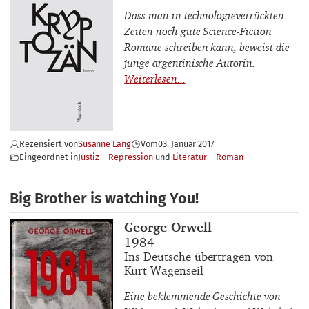
Dass man in technologieverrückten
Zeiten noch gute Science-Fiction
Romane schreiben kann, beweist die
junge argentinische Autorin.
Rezensiert von
Susanne Lang
Vom
03. Januar 2017
Eingeordnet in
Justiz – Repression
Literatur – Roman
Big Brother is watching You!
Buchautor_innen
George Orwell
Buchtitel
1984
Buchuntertitel
Ins Deutsche übertragen von
Kurt Wagenseil
Eine beklemmende Geschichte von