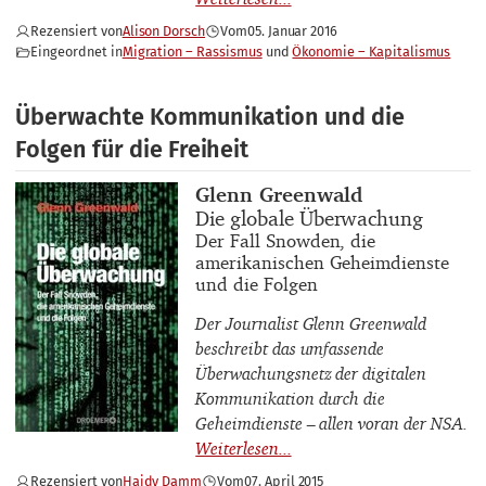
Rezensiert von
Alison Dorsch
Vom
05. Januar 2016
Eingeordnet in
Migration – Rassismus
Ökonomie – Kapitalismus
Überwachte Kommunikation und die
Folgen für die Freiheit
Buchautor_innen
Glenn Greenwald
Buchtitel
Die globale Überwachung
Buchuntertitel
Der Fall Snowden, die
amerikanischen Geheimdienste
und die Folgen
Der Journalist Glenn Greenwald
beschreibt das umfassende
Überwachungsnetz der digitalen
Kommunikation durch die
Geheimdienste – allen voran der NSA.
Rezensiert von
Haidy Damm
Vom
07. April 2015