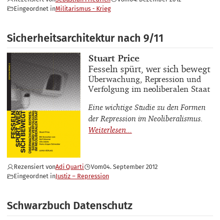
Eingeordnet in
Militarismus - Krieg
Sicherheitsarchitektur nach 9/11
Buchautor_innen
Stuart Price
Buchtitel
Fesseln spürt, wer sich bewegt
Buchuntertitel
Überwachung, Repression und
Verfolgung im neoliberalen Staat
Eine wichtige Studie zu den Formen
der Repression im Neoliberalismus.
Rezensiert von
Adi Quarti
Vom
04. September 2012
Eingeordnet in
Justiz – Repression
Schwarzbuch Datenschutz