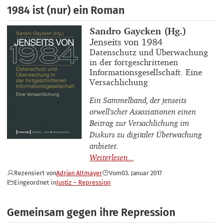
1984 ist (nur) ein Roman
Buchautor_innen
Sandro Gaycken (Hg.)
Buchtitel
Jenseits von 1984
Buchuntertitel
Datenschutz und Überwachung
in der fortgeschrittenen
Informationsgesellschaft. Eine
Versachlichung
Ein Sammelband, der jenseits
orwell‘scher Assoziationen einen
Beitrag zur Versachlichung im
Diskurs zu digitaler Überwachung
anbietet.
Rezensiert von
Adrian Altmayer
Vom
03. Januar 2017
Eingeordnet in
Justiz – Repression
Gemeinsam gegen ihre Repression