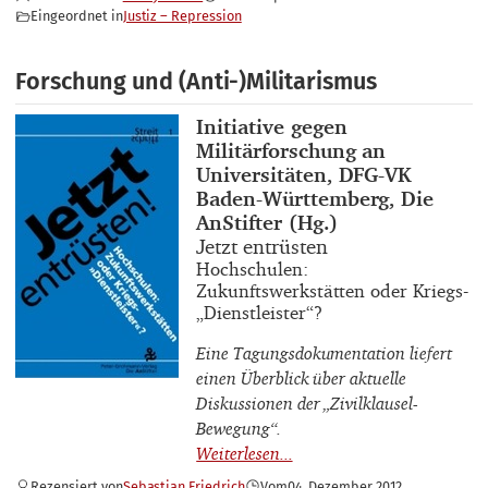
Eingeordnet in
Justiz – Repression
Forschung und (Anti-)Militarismus
Buchautor_innen
Initiative gegen
Militärforschung an
Universitäten, DFG-VK
Baden-Württemberg, Die
AnStifter (Hg.)
Buchtitel
Jetzt entrüsten
Buchuntertitel
Hochschulen:
Zukunftswerkstätten oder Kriegs-
„Dienstleister“?
Eine Tagungsdokumentation liefert
einen Überblick über aktuelle
Diskussionen der „Zivilklausel-
Bewegung“.
Rezensiert von
Sebastian Friedrich
Vom
04. Dezember 2012