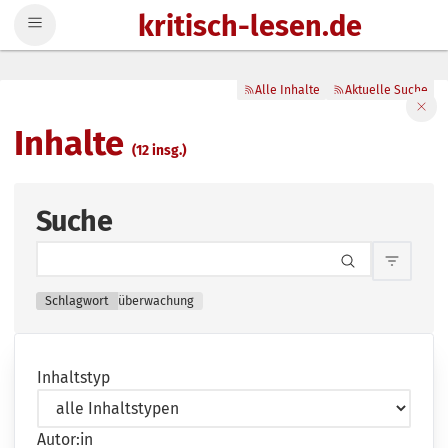
kritisch-lesen.de
Zum Inhalt springen
Alle Inhalte
Aktuelle Suche
Filte
Inhalte
(12 insg.)
Suche
Inhalts
Schlagwort
überwachung
Inhaltstyp
Autor:in