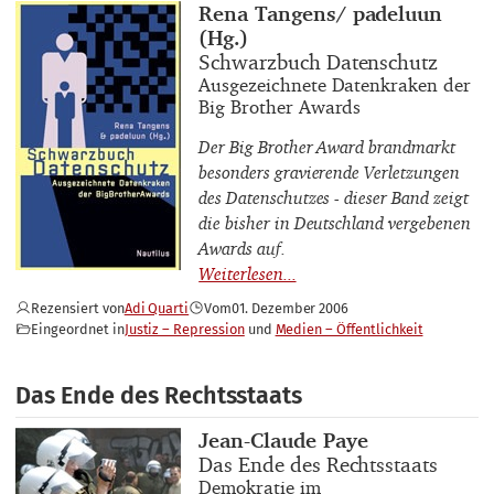
Buchautor_innen
Rena Tangens/ padeluun
(Hg.)
Buchtitel
Schwarzbuch Datenschutz
Buchuntertitel
Ausgezeichnete Datenkraken der
Big Brother Awards
Der
Big Brother Award
brandmarkt
besonders gravierende Verletzungen
des Datenschutzes - dieser Band zeigt
die bisher in Deutschland vergebenen
Awards auf.
Rezensiert von
Adi Quarti
Vom
01. Dezember 2006
Eingeordnet in
Justiz – Repression
Medien – Öffentlichkeit
Das Ende des Rechtsstaats
Buchautor_innen
Jean-Claude Paye
Buchtitel
Das Ende des Rechtsstaats
Buchuntertitel
Demokratie im