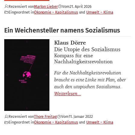
Rezensiert von
Marlon Lieber
Vom
21. April 2026
Eingeordnet in
Ökonomie – Kapitalismus
Umwelt – Klima
Ein Weichensteller namens Sozialismus
Buchautor_innen
Klaus Dörre
Buchtitel
Die Utopie des Sozialismus
Buchuntertitel
Kompass für eine
Nachhaltigkeitsrevolution
Für die Nachhaltigkeitsrevolution
braucht es eine Linke mit Plan, aber
auch den utopischen Sozialismus.
Rezensiert von
Thore Freitag
Vom
11. Januar 2022
Eingeordnet in
Ökonomie – Kapitalismus
Umwelt – Klima