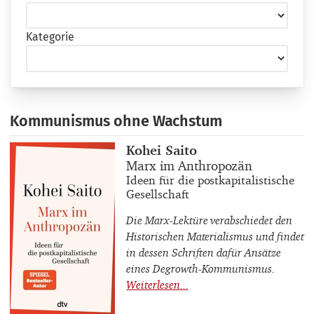
Kategorie
Kommunismus ohne Wachstum
Buchautor_innen
Kohei Saito
Buchtitel
Marx im Anthropozän
Buchuntertitel
Ideen für die postkapitalistische
Gesellschaft
Die Marx-Lektüre verabschiedet den
Historischen Materialismus und findet
in dessen Schriften dafür Ansätze
eines Degrowth-Kommunismus.