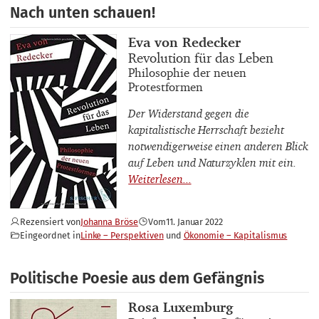
Nach unten schauen!
Buchautor_innen
Eva von Redecker
Buchtitel
Revolution für das Leben
Buchuntertitel
Philosophie der neuen
Protestformen
Der Widerstand gegen die
kapitalistische Herrschaft bezieht
notwendigerweise einen anderen Blick
auf Leben und Naturzyklen mit ein.
Rezensiert von
Johanna Bröse
Vom
11. Januar 2022
Eingeordnet in
Linke – Perspektiven
Ökonomie – Kapitalismus
Politische Poesie aus dem Gefängnis
Buchautor_innen
Rosa Luxemburg