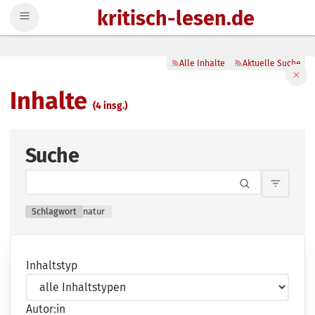
kritisch-lesen.de
Zum Inhalt springen
Alle Inhalte
Aktuelle Suche
Filte
Inhalte
(4 insg.)
Suche
Inhalts
Schlagwort
natur
Inhaltstyp
Autor:in