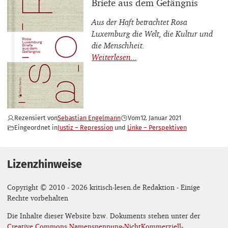
Buchtitel
Briefe aus dem Gefängnis
Aus der Haft betrachtet Rosa
Luxemburg die Welt, die Kultur und
die Menschheit.
Rezensiert von
Sebastian Engelmann
Vom
12. Januar 2021
Eingeordnet in
Justiz – Repression
Linke – Perspektiven
Lizenzhinweise
Copyright © 2010 - 2026 kritisch-lesen.de Redaktion - Einige
Rechte vorbehalten
Die Inhalte dieser Website bzw. Dokuments stehen unter der
Creative Commons Namensnennung-NichtKommerziell-