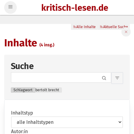
kritisch-lesen.de
Zum Inhalt springen
Alle Inhalte
Aktuelle Suche
Filte
Inhalte
(4 insg.)
Suche
Inhalts
Schlagwort
bertolt brecht
Inhaltstyp
Autor:in