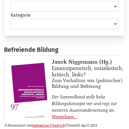
Kategorie
Befreiende Bildung
Buchautor_innen
Janek Niggemann (Hg.)
Buchtitel
Emanzipatorisch, sozialistisch,
kritisch, links?
Buchuntertitel
Zum Verhältnis von (politischer)
Bildung und Befreiung
Der Sammelband stellt linke
Bildungskonzepte vor und regt zur
weiteren Auseinandersetzung an.
Rezensiert von
Sebastian Friedrich
Vom
02. April 2013