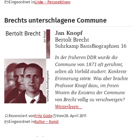
Eingeordnet in
Linke – Perspektiven
Brechts unterschlagene Commune
Buchautor_innen
Jan Knopf
Buchtitel
Bertolt Brecht
Buchuntertitel
Suhrkamp BasisBiographien 16
In der früheren DDR wurde die
Commune von 1871 oft gerühmt,
selten als Vorbild studiert. Konkrete
Erinnerung störte. Was aber brachte
Professor Knopf dazu, im freien
Westen die Existenz der
Commune
von Brecht völlig zu verschweigen?
Rezensiert von
Fritz Güde
Vom
28. April 2011
Eingeordnet in
Kultur – Kunst