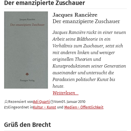
Der emanzipierte Zuschauer
Buchautor_innen
Jacques Rancière
Buchtitel
Der emanzipierte Zuschauer
Jacques Rancière rückt in einer neuen
Arbeit seine Bildtheorie in ein
Verhältnis zum Zuschauer, setzt sich
mit anderen linken und weniger
originellen Theorien und
Kunstproduktionen seiner Generation
auseinander und untersucht die
Paradoxien politischer Kunst bis
heute.
Rezensiert von
Adi Quarti
Vom
01. Januar 2010
Eingeordnet in
Kultur – Kunst
Medien – Öffentlichkeit
Grüß den Brecht