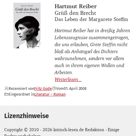
Buchautor_innen
Hartmut Reiber
Buchtitel
Grüß den Brecht
Buchuntertitel
Das Leben der Margarete Steffin
Hartmut Reiber hat in dreißig Jahren
Lebenszeugnisse zusammengetragen,
die uns erlauben, Grete Steffin nicht
bloß als Anhängsel des Dichters
wahrzunehmen, sondern vor allem
auch in ihrem eigenen Wollen und
Arbeiten.
Rezensiert von
Fritz Güde
Vom
01. April 2008
Eingeordnet in
Literatur – Roman
Lizenzhinweise
Copyright © 2010 - 2026 kritisch-lesen.de Redaktion - Einige
Rechte vorbehalten