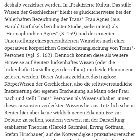
deshalb verzichtet werden. In „Praktizierte Kultur. Das stille
Wissen der Geschlechter“ bleibt es glücklicherweise bei der
fehlerhaften Bezeichnung der Trans*-Frau Agnes (aus
Harold Garfinkels berühmter Studie, siehe unten) als
„Hermaphroditen Agnes“ (S. 159) und der erneuten
Unterstellung eines generalisierten Wunsches nach einer
operativen körperlichen Geschlechtsangleichung von Trans*-
Personen (vgl. S. 162). Dennoch können diese als weitere
Hinweise auf Reuters lückenhaftes Wissen (oder die
lückenhafte Darstellungen desselben) um beide Phänomene
gelesen werden. Dieser Aufsatz zeichnet das fraglose
KörperWissen der Geschlechter, also die selbstverständliche
Inszenierung der eigenen Erscheinung als Mann oder Frau
nach und stellt Trans*-Personen als Wissensinhaber_innen
dieses ansonsten verdeckten Wissens heraus. Letztlich scheint
Reuter hier aber keine wirklich neuen Erkenntnisse zur
Debatte zu stellen, sondern verweist mit der Darstellung
etablierter Theorien (Harold Garfinkel, Erving Goffman,
Stefan Hirschauer) auf die Notwendigkeit praxistheoretischer