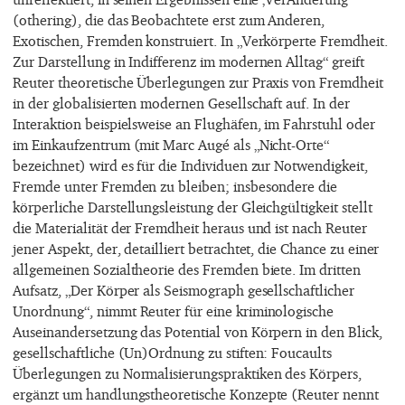
(othering), die das Beobachtete erst zum Anderen,
Exotischen, Fremden konstruiert. In „Verkörperte Fremdheit.
Zur Darstellung in Indifferenz im modernen Alltag“ greift
Reuter theoretische Überlegungen zur Praxis von Fremdheit
in der globalisierten modernen Gesellschaft auf. In der
Interaktion beispielsweise an Flughäfen, im Fahrstuhl oder
im Einkaufzentrum (mit Marc Augé als „Nicht-Orte“
bezeichnet) wird es für die Individuen zur Notwendigkeit,
Fremde unter Fremden zu bleiben; insbesondere die
körperliche Darstellungsleistung der Gleichgültigkeit stellt
die Materialität der Fremdheit heraus und ist nach Reuter
jener Aspekt, der, detailliert betrachtet, die Chance zu einer
allgemeinen Sozialtheorie des Fremden biete. Im dritten
Aufsatz, „Der Körper als Seismograph gesellschaftlicher
Unordnung“, nimmt Reuter für eine kriminologische
Auseinandersetzung das Potential von Körpern in den Blick,
gesellschaftliche (Un)Ordnung zu stiften: Foucaults
Überlegungen zu Normalisierungspraktiken des Körpers,
ergänzt um handlungstheoretische Konzepte (Reuter nennt