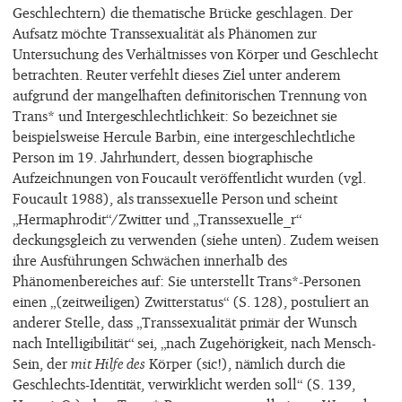
Geschlechtern) die thematische Brücke geschlagen. Der
Aufsatz möchte Transsexualität als Phänomen zur
Untersuchung des Verhältnisses von Körper und Geschlecht
betrachten. Reuter verfehlt dieses Ziel unter anderem
aufgrund der mangelhaften definitorischen Trennung von
Trans* und Intergeschlechtlichkeit: So bezeichnet sie
beispielsweise Hercule Barbin, eine intergeschlechtliche
Person im 19. Jahrhundert, dessen biographische
Aufzeichnungen von Foucault veröffentlicht wurden (vgl.
Foucault 1988), als transsexuelle Person und scheint
„Hermaphrodit“/Zwitter und „Transsexuelle_r“
deckungsgleich zu verwenden (siehe unten). Zudem weisen
ihre Ausführungen Schwächen innerhalb des
Phänomenbereiches auf: Sie unterstellt Trans*-Personen
einen „(zeitweiligen) Zwitterstatus“ (S. 128), postuliert an
anderer Stelle, dass „Transsexualität primär der Wunsch
nach Intelligibilität“ sei, „nach Zugehörigkeit, nach Mensch-
Sein, der
mit Hilfe des
Körper (sic!), nämlich durch die
Geschlechts-Identität, verwirklicht werden soll“ (S. 139,