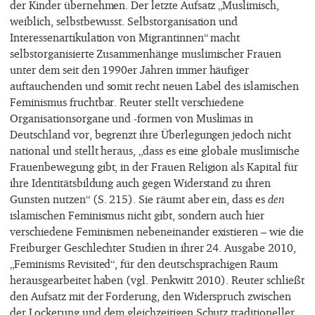
der Kinder übernehmen. Der letzte Aufsatz „Muslimisch,
weiblich, selbstbewusst. Selbstorganisation und
Interessenartikulation von Migrantinnen“ macht
selbstorganisierte Zusammenhänge muslimischer Frauen
unter dem seit den 1990er Jahren immer häufiger
auftauchenden und somit recht neuen Label des islamischen
Feminismus fruchtbar. Reuter stellt verschiedene
Organisationsorgane und -formen von Muslimas in
Deutschland vor, begrenzt ihre Überlegungen jedoch nicht
national und stellt heraus, „dass es eine globale muslimische
Frauenbewegung gibt, in der Frauen Religion als Kapital für
ihre Identitätsbildung auch gegen Widerstand zu ihren
Gunsten nutzen“ (S. 215). Sie räumt aber ein, dass es
den
islamischen Feminismus nicht gibt, sondern auch hier
verschiedene Feminismen nebeneinander existieren – wie die
Freiburger Geschlechter Studien in ihrer 24. Ausgabe 2010,
„Feminisms Revisited“, für den deutschsprachigen Raum
herausgearbeitet haben (vgl. Penkwitt 2010). Reuter schließt
den Aufsatz mit der Forderung, den Widerspruch zwischen
der Lockerung und dem gleichzeitigen Schutz traditioneller