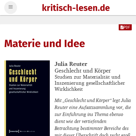
kritisch-lesen.de
Zum Inhalt springen
PDF
Materie und Idee
Buchautor_innen
Julia Reuter
Buchtitel
Geschlecht und Körper
Buchuntertitel
Studien zur Materialität und
Inszenierung gesellschaftlicher
Wirklichkeit
Mit „Geschlecht und Körper“ legt Julia
Reuter eine Aufsatzsammlung vor, die
zur Einführung ins Thema ebenso
dient wie der vertiefenden
Betrachtung bestimmter Bereiche des
mit dieser Überschrift doch recht groß