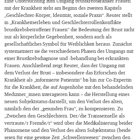
Eine Untersuchung zum Umgang brustkrebskranker Frauen
mit der Krankheit steht am Beginn des zweiten Kapitels
„Geschlechter-Körper, Identität, soziale Praxis“. Reuter stellt
in „Krankheitserleben und Geschlechterrollenkonflikte
brustkrebsbetroffener Frauen“ die Bedeutung der Brust nicht
nur als körperliche Gegebenheit, sondern auch als
gesellschaftliches Symbol für Weiblichkeit heraus. Zunächst
systematisiert sie die verschiedenen Phasen des Umgangs mit
einer Brustkrebsdiagnose und -behandlung bei erkrankten
Frauen. Anschließend zeigt Reuter, dass der Umgang mit
dem Verlust der Brust – insbesondere das Erforschen der
Krankheit als „informierte Patientin“ bis hin zur Co-Expertin
für die Krankheit, die auf Augenhöhe mit den behandelnden
Mediziner_innen interagieren kann – die Herstellung eines
neuen Subjektstatus darstellt, um den Verlust des alten,
nämlich den der „gesunden Frau“, zu kompensieren. Zu
„Zwischen den Geschlechtern. Der/die Transsexuelle als
vertraute/r Fremde/r“ wird über die Medikalisierung beider
Phänomene und den Verlust des alten Subjektstatus (beide
seien für eine gewisse Zeit „Schwellenwesen“ zwischen den