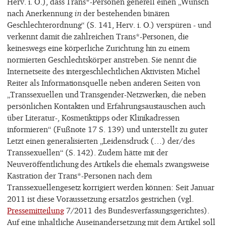
Herv. i. O.), dass Trans*-Personen generell einen „Wunsch
nach Anerkennung
in
der bestehenden binären
Geschlechterordnung“ (S. 141, Herv. i. O.) verspüren - und
verkennt damit die zahlreichen Trans*-Personen, die
keineswegs eine körperliche Zurichtung hin zu einem
normierten Geschlechtskörper anstreben. Sie nennt die
Internetseite des intergeschlechtlichen Aktivisten Michel
Reiter als Informationsquelle neben anderen Seiten von
„Transsexuellen und Transgender-Netzwerken, die neben
persönlichen Kontakten und Erfahrungsaustauschen auch
über Literatur-, Kosmetiktipps oder Klinikadressen
informieren“ (Fußnote 17 S. 139) und unterstellt zu guter
Letzt einen generalisierten „Leidensdruck (…) der/des
Transsexuellen“ (S. 142). Zudem hätte mit der
Neuveröffentlichung des Artikels die ehemals zwangsweise
Kastration der Trans*-Personen nach dem
Transsexuellengesetz korrigiert werden können: Seit Januar
2011 ist diese Voraussetzung ersatzlos gestrichen (vgl.
Pressemitteilung
7/2011 des Bundesverfassungsgerichtes).
Auf eine inhaltliche Auseinandersetzung mit dem Artikel soll