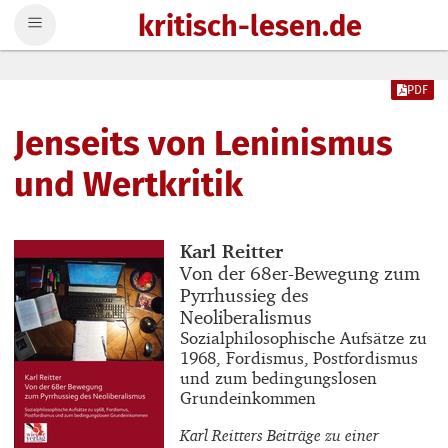
kritisch-lesen.de
Zum Inhalt springen
PDF
Jenseits von Leninismus
und Wertkritik
Buchautor_innen
Karl Reitter
Buchtitel
Von der 68er-Bewegung zum
Pyrrhussieg des
Neoliberalismus
Buchuntertitel
Sozialphilosophische Aufsätze zu
1968, Fordismus, Postfordismus
und zum bedingungslosen
Grundeinkommen
Karl Reitters Beiträge zu einer