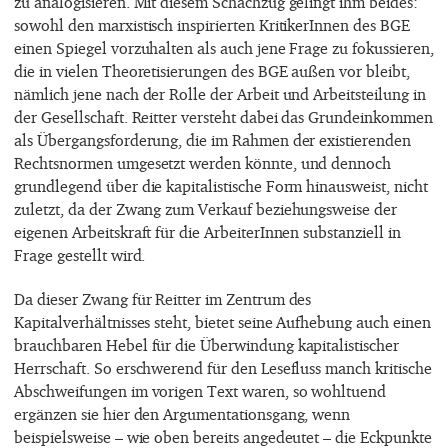
zu analogisieren. Mit diesem Schachzug gelingt ihm beides:
sowohl den marxistisch inspirierten KritikerInnen des BGE
einen Spiegel vorzuhalten als auch jene Frage zu fokussieren,
die in vielen Theoretisierungen des BGE außen vor bleibt,
nämlich jene nach der Rolle der Arbeit und Arbeitsteilung in
der Gesellschaft. Reitter versteht dabei das Grundeinkommen
als Übergangsforderung, die im Rahmen der existierenden
Rechtsnormen umgesetzt werden könnte, und dennoch
grundlegend über die kapitalistische Form hinausweist, nicht
zuletzt, da der Zwang zum Verkauf beziehungsweise der
eigenen Arbeitskraft für die ArbeiterInnen substanziell in
Frage gestellt wird.
Da dieser Zwang für Reitter im Zentrum des
Kapitalverhältnisses steht, bietet seine Aufhebung auch einen
brauchbaren Hebel für die Überwindung kapitalistischer
Herrschaft. So erschwerend für den Lesefluss manch kritische
Abschweifungen im vorigen Text waren, so wohltuend
ergänzen sie hier den Argumentationsgang, wenn
beispielsweise – wie oben bereits angedeutet – die Eckpunkte