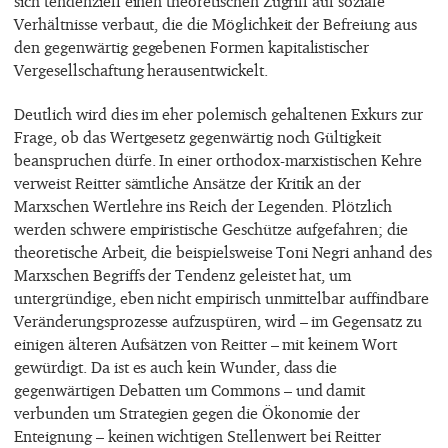
sich tendenziell einen theoretischen Zugriff auf soziale
Verhältnisse verbaut, die die Möglichkeit der Befreiung aus
den gegenwärtig gegebenen Formen kapitalistischer
Vergesellschaftung herausentwickelt.
Deutlich wird dies im eher polemisch gehaltenen Exkurs zur
Frage, ob das Wertgesetz gegenwärtig noch Gültigkeit
beanspruchen dürfe. In einer orthodox-marxistischen Kehre
verweist Reitter sämtliche Ansätze der Kritik an der
Marxschen Wertlehre ins Reich der Legenden. Plötzlich
werden schwere empiristische Geschütze aufgefahren; die
theoretische Arbeit, die beispielsweise Toni Negri anhand des
Marxschen Begriffs der Tendenz geleistet hat, um
untergründige, eben nicht empirisch unmittelbar auffindbare
Veränderungsprozesse aufzuspüren, wird – im Gegensatz zu
einigen älteren Aufsätzen von Reitter – mit keinem Wort
gewürdigt. Da ist es auch kein Wunder, dass die
gegenwärtigen Debatten um Commons – und damit
verbunden um Strategien gegen die Ökonomie der
Enteignung – keinen wichtigen Stellenwert bei Reitter