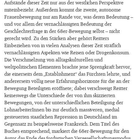
Aufstände dieser Zeit nur aus der westlichen Perspektive
miteinbezieht. Außerdem kommt die zweite, autonome
Frauenbewegung nur am Rande vor, was deren Bedeutung –
und vor allem der vernachlässigten Bedeutung der
Geschlechterfrage in der 68er-Bewegung selbst – nicht
gerecht wird. Zu den Stärken aber gehört Reitters
Einbeziehen von in vielen Analysen dieser Zeit sträflich
vernachlässigten Aspekten wie Reisen oder Drogenkonsum.
Die Verschmelzung von alltagskulturellen und
weltpolitischen Elementen brachte jene Sprengkraft hervor,
die einerseits dem „Establishment“ das Fürchten lehrte, und
andererseits völlig neue Erfahrungshorizonte für die an der
Bewegung Beteiligten eröffnete; dabei verschweigt Reitter
keineswegs die Unterschiede der von ihm skizzierten
Bewegungen, von der unterschiedlichen Beteiligung der
LohnarbeiterInnen bis zur deutlich massiveren, medial
gesteuerten staatlichen Repression in Deutschland im
Gegensatz zu beispielsweise Frankreich. Dem Titel des
Buches entsprechend, markiert die 68er-Bewegung für den
Autor das Ende des fordistischen Vergesellschaftungsmodus,