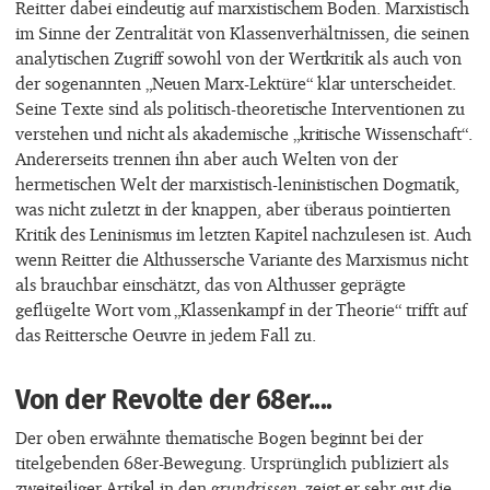
Reitter dabei eindeutig auf marxistischem Boden. Marxistisch
im Sinne der Zentralität von Klassenverhältnissen, die seinen
analytischen Zugriff sowohl von der Wertkritik als auch von
der sogenannten „Neuen Marx-Lektüre“ klar unterscheidet.
Seine Texte sind als politisch-theoretische Interventionen zu
verstehen und nicht als akademische „kritische Wissenschaft“.
Andererseits trennen ihn aber auch Welten von der
hermetischen Welt der marxistisch-leninistischen Dogmatik,
was nicht zuletzt in der knappen, aber überaus pointierten
Kritik des Leninismus im letzten Kapitel nachzulesen ist. Auch
wenn Reitter die Althussersche Variante des Marxismus nicht
als brauchbar einschätzt, das von Althusser geprägte
geflügelte Wort vom „Klassenkampf in der Theorie“ trifft auf
das Reittersche Oeuvre in jedem Fall zu.
Von der Revolte der 68er....
Der oben erwähnte thematische Bogen beginnt bei der
titelgebenden 68er-Bewegung. Ursprünglich publiziert als
zweiteiliger Artikel in den
grundrissen
, zeigt er sehr gut die